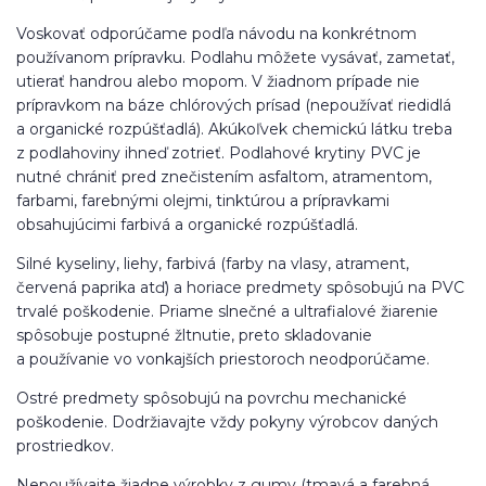
Voskovať odporúčame podľa návodu na konkrétnom
používanom prípravku. Podlahu môžete vysávať, zametať,
utierať handrou alebo mopom. V žiadnom prípade nie
prípravkom na báze chlórových prísad (nepoužívať riedidlá
a organické rozpúšťadlá). Akúkoľvek chemickú látku treba
z podlahoviny ihneď zotrieť. Podlahové krytiny PVC je
nutné chrániť pred znečistením asfaltom, atramentom,
farbami, farebnými olejmi, tinktúrou a prípravkami
obsahujúcimi farbivá a organické rozpúšťadlá.
Silné kyseliny, liehy, farbivá (farby na vlasy, atrament,
červená paprika atď) a horiace predmety spôsobujú na PVC
trvalé poškodenie. Priame slnečné a ultrafialové žiarenie
spôsobuje postupné žltnutie, preto skladovanie
a používanie vo vonkajších priestoroch neodporúčame.
Ostré predmety spôsobujú na povrchu mechanické
poškodenie. Dodržiavajte vždy pokyny výrobcov daných
prostriedkov.
Nepoužívajte žiadne výrobky z gumy (tmavá a farebná