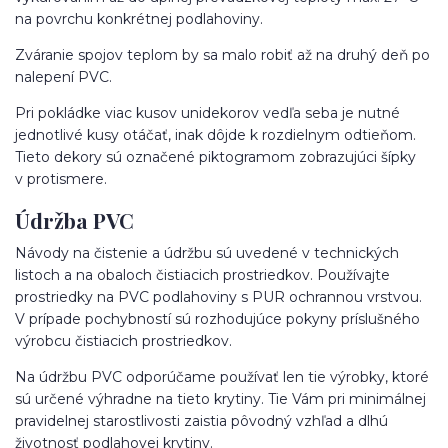
na povrchu konkrétnej podlahoviny.
Zváranie spojov teplom by sa malo robiť až na druhý deň po
nalepení PVC.
Pri pokládke viac kusov unidekorov vedľa seba je nutné
jednotlivé kusy otáčať, inak dôjde k rozdielnym odtieňom.
Tieto dekory sú označené piktogramom zobrazujúci šípky
v protismere.
Údržba PVC
Návody na čistenie a údržbu sú uvedené v technických
listoch a na obaloch čistiacich prostriedkov. Používajte
prostriedky na PVC podlahoviny s PUR ochrannou vrstvou.
V prípade pochybností sú rozhodujúce pokyny príslušného
výrobcu čistiacich prostriedkov.
Na údržbu PVC odporúčame používať len tie výrobky, ktoré
sú určené výhradne na tieto krytiny. Tie Vám pri minimálnej
pravidelnej starostlivosti zaistia pôvodný vzhľad a dlhú
životnosť podlahovej krytiny.