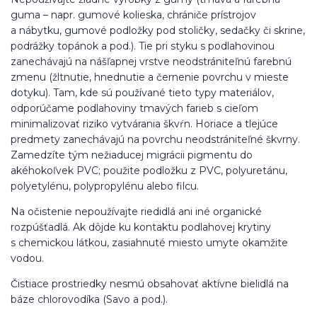
guma – napr. gumové kolieska, chrániče prístrojov
a nábytku, gumové podložky pod stoličky, sedačky či skrine,
podrážky topánok a pod.). Tie pri styku s podlahovinou
zanechávajú na nášľapnej vrstve neodstrániteľnú farebnú
zmenu (žltnutie, hnednutie a černenie povrchu v mieste
dotyku). Tam, kde sú používané tieto typy materiálov,
odporúčame podlahoviny tmavých farieb s cieľom
minimalizovať riziko vytvárania škvŕn. Horiace a tlejúce
predmety zanechávajú na povrchu neodstrániteľné škvrny.
Zamedzíte tým nežiaducej migrácii pigmentu do
akéhokoľvek PVC; použite podložku z PVC, polyuretánu,
polyetylénu, polypropylénu alebo filcu.
Na očistenie nepoužívajte riedidlá ani iné organické
rozpúšťadlá. Ak dôjde ku kontaktu podlahovej krytiny
s chemickou látkou, zasiahnuté miesto umyte okamžite
vodou.
Čistiace prostriedky nesmú obsahovať aktívne bielidlá na
báze chlorovodíka (Savo a pod.).