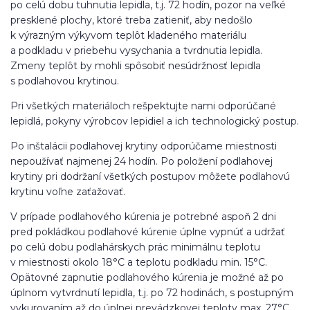
po celú dobu tuhnutia lepidla, t.j. 72 hodín, pozor na veľké
presklené plochy, ktoré treba zatieniť, aby nedošlo
k výrazným výkyvom teplôt kladeného materiálu
a podkladu v priebehu vysychania a tvrdnutia lepidla.
Zmeny teplôt by mohli spôsobiť nesúdržnosť lepidla
s podlahovou krytinou.
Pri všetkých materiáloch rešpektujte nami odporúčané
lepidlá, pokyny výrobcov lepidiel a ich technologický postup.
Po inštalácii podlahovej krytiny odporúčame miestnosti
nepoužívať najmenej 24 hodín. Po položení podlahovej
krytiny pri dodržaní všetkých postupov môžete podlahovú
krytinu voľne zaťažovať.
V prípade podlahového kúrenia je potrebné aspoň 2 dni
pred pokládkou podlahové kúrenie úplne vypnúť a udržať
po celú dobu podlahárskych prác minimálnu teplotu
v miestnosti okolo 18°C a teplotu podkladu min. 15°C.
Opätovné zapnutie podlahového kúrenia je možné až po
úplnom vytvrdnutí lepidla, t.j. po 72 hodinách, s postupným
vykurovaním až do úplnej prevádzkovej teploty max. 27°C