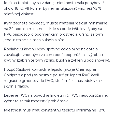
Ideálna teplota by sa v danej miestnosti mala pohybovať
okolo 18°C. Vlhkomer by nemal ukazovať viac než 75 %
relatívnej vlhkosti.
Kým začnete pokladať, musíte materiál rozložiť minimálne
na 24 hod. do miestnosti, kde sa bude inštalovať, aby sa
PVC prispôsobilo podmienkam prostredia, uľahčí sa tým
jeho inštalácia a manipulácia s ním.
Podlahovú krytinu vždy správne celoplošne nalepte a
zavalcujte vhodným valcom podľa odporúčania výrobcu
krytiny (zabránite tým vzniku bublín a zvlneniu podlahoviny).
Rozpúšťadlové kontaktné lepidlo (ako je Chemopren,
Goldprén a pod.) sa nesmie použiť pri lepení PVC kvôli
migrácii pigmentov do PVC, ktorá má za následok vznik
škvŕn a fľakov.
Lepenie PVC na pôvodné linoleum či PVC nedoporúčame,
vyhnete sa tak množství problémov.
Miestnosť musí mať konštantnú teplotu (minimálne 18°C)