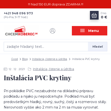
!!! Nad 150 EUR doprava ZDARMA !!!
+421 948 096 973
0
ks
0 €
(Po-Pia, 9-17 hod.)
Menu
Hľadať
Úvod
Blog
Inštalácia, čistenie a údržba
Inštalácia PVC krytiny
Inštalácia, čistenie a údržba
12
12
2021
Inštalácia PVC krytiny
Pri pokládke PVC nezabudnite na dôkladnú prípravu
podkladu a nijako ju nepodceňujte. Podklad musí byť
predovšetkým hladký, rovný, suchý, čistý a rozmerovo stály.
Nerovnosti vyššie ako 2 mm na 2 m sa musia vyrovnať.