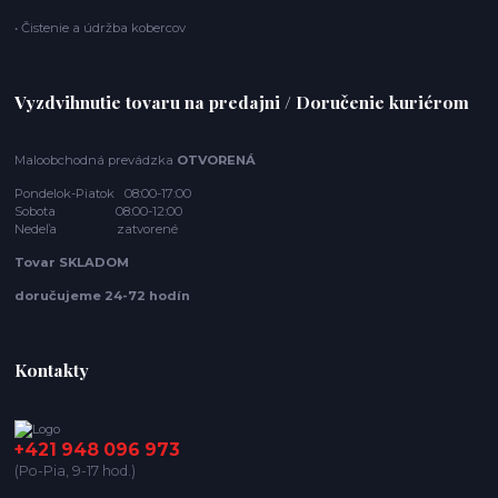
• Čistenie a údržba kobercov
Vyzdvihnutie tovaru na predajni / Doručenie kuriérom
Maloobchodná prevádzka
OTVORENÁ
Pondelok-Piatok 08:00-17:00
Sobota 08:00-12:00
Nedeľa zatvorené
Tovar SKLADOM
doručujeme 24-72 hodín
Kontakty
+421 948 096 973
(Po-Pia, 9-17 hod.)