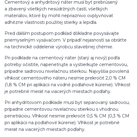
Cementový a anhydritový náter musí byť prebrúsený
a zbavený všetkých nesúdržných častí, všetkých
materiálov, ktoré by mohli nepriaznivo ovplyvňovať
adhézne vlastnosti použitej stierky a lepidla.
Pred ďalším postupom podklad dôkladne povysávajte
priemyselným vysávačom. V prípadľ nejasností sa obráťte
na technické oddelenie výrobcu stavebnej chémie.
Pri podklade na cementový náter (starý aj nový) podľa
potreby očistite, napenetrujte a vystierkujte cementovou,
prípadne sadrovou nivelačnou stierkou. Najvyššia povolená
vlhkosť cementového náteru nesmie prekročiť 2,0 % CM
(1,8 % CM pri aplikácii na vodné podlahové kúrenie). Vlhkosť
je potrebné merať na viacerých miestach podlahy.
Pri anhydritovom podklade musí byť separovaný sadrovou,
prípadne cementovou nivelačnou stierkou s vhodnou
penetráciou. Vlhkosť nesmie prekročiť 0,5 % CM (0,3 % CM
pri aplikácii na podlahové kúrenie). Vlhkosť je potrebné
merať na viacerých miestach podlahy.