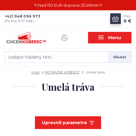
!!! Nad 150 EUR doprava ZDARMA !!!
+421 948 096 973
0
ks
0 €
(Po-Pia, 9-17 hod.)
Menu
Hľadať
Úvod
METRÁŽNE KOBERCE
Umelá tráva
Umelá tráva
Upresniť parametre