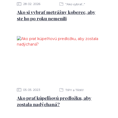
28
02
2026
"Ako vybrať..."
Ako si vybrať metrážny koberec, aby
ste ho po roku nemenili
05
05
2023
TIPY a TRIKY
Ako prať kúpeľňovú predložku, aby
zostala nadýchaná?