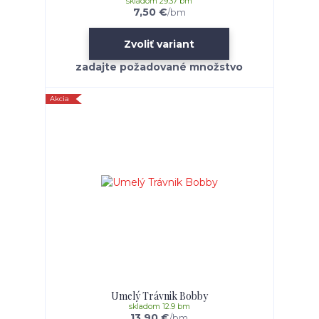
skladom 29.37 bm
7,50 €
/
bm
Zvoliť variant
Akcia
Umelý Trávnik Bobby
skladom 12.9 bm
13,90 €
/
bm