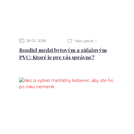
28
02
2026
"Ako vybrať..."
Rozdiel medzi bytovým a záťažovým
PVC: Ktoré je pre vás správne?