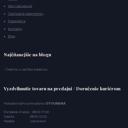
Ako nakupovať
Obchodné podmienky
Fotogaléria
Kontakty
Blog
Najčítanejšie na blogu
• Čistenie a údržba kobercov
Vyzdvihnutie tovaru na predajni / Doručenie kuriérom
Maloobchodná prevádzka
OTVORENÁ
Pondelok-Piatok 08:00-17:00
Sobota 08:00-12:00
Nedeľa zatvorené