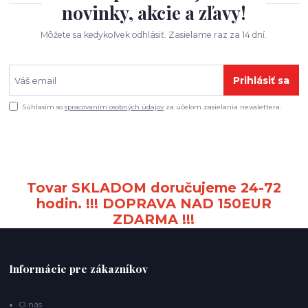
novinky, akcie a zľavy!
Môžete sa kedykoľvek odhlásiť. Zasielame raz za 14 dní.
Prihlásiť sa
Súhlasím so
spracovaním osobných údajov
za účelom zasielania newslettera.
Tovar SKLADOM doručujeme 24-72
hodin. !!! DOPRAVA NAD 150EUR
ZDARMA !!!
Informácie pre zákazníkov
O nás