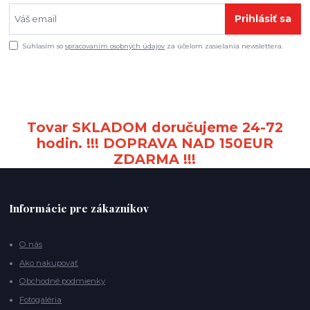
Prihlásiť sa
Súhlasím so
spracovaním osobných údajov
za účelom zasielania newslettera.
Tovar SKLADOM doručujeme 24-72
hodin. !!! DOPRAVA NAD 150EUR
ZDARMA !!!
Informácie pre zákazníkov
O nás
Ako nakupovať
Obchodné podmienky
Fotogaléria