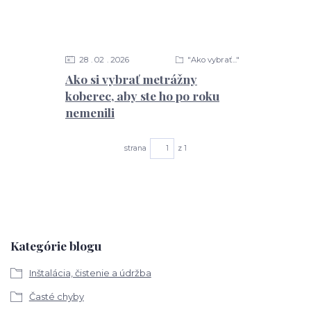
28
02
2026
"Ako vybrať..."
Ako si vybrať metrážny
koberec, aby ste ho po roku
nemenili
strana
z 1
Kategórie blogu
Inštalácia, čistenie a údržba
Časté chyby