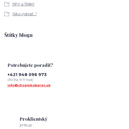
TIPY a TRIKY
"Ako vybrať..."
Štítky blogu
Potrebujete poradiť?
+421 948 096 973
(Po-Pia, 9-17 hod.)
info@chcemkoberec.sk
Proklientský
prístup