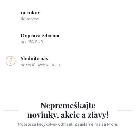
19 rokov
skúseností
Doprava zdarma
nad 150 EUR
Sledujte nás
na sociálnych sietiach
Nepremeškajte
novinky, akcie a zľavy!
Môžete sa kedykoľvek odhlásiť. Zasielame raz za 14 dní.