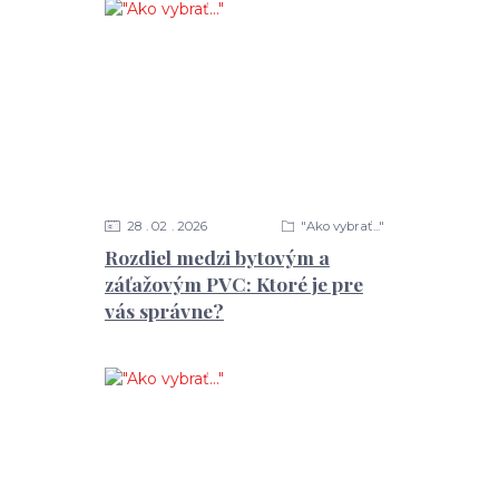
28
02
2026
"Ako vybrať..."
Rozdiel medzi bytovým a
záťažovým PVC: Ktoré je pre
vás správne?