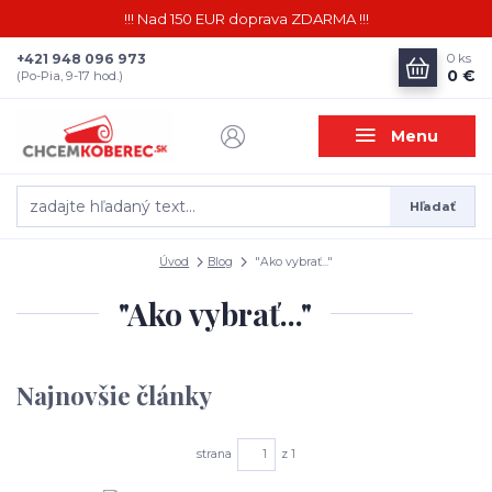
!!! Nad 150 EUR doprava ZDARMA !!!
+421 948 096 973
0
ks
0 €
(Po-Pia, 9-17 hod.)
Menu
Hľadať
Úvod
Blog
"Ako vybrať..."
"Ako vybrať..."
Najnovšie články
strana
z 1