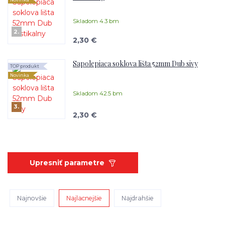
Novinka
Skladom 4.3 bm
2.
2,30 €
Sapolepiaca soklova lišta 52mm Dub sivy
TOP produkt
Novinka
Skladom 42.5 bm
3.
2,30 €
Upresniť parametre
Najnovšie
Najlacnejšie
Najdrahšie