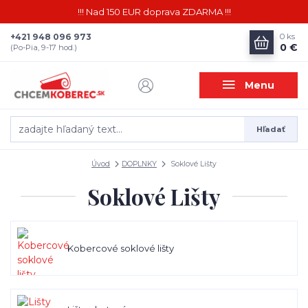
!!! Nad 150 EUR doprava ZDARMA !!!
+421 948 096 973
0
ks
0 €
(Po-Pia, 9-17 hod.)
Menu
Hľadať
Úvod
DOPLNKY
Soklové Lišty
Soklové Lišty
Kobercové soklové lišty