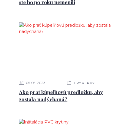
ste ho po roku nemenili
05
05
2023
TIPY a TRIKY
Ako prať kúpeľňovú predložku, aby
zostala nadýchaná?