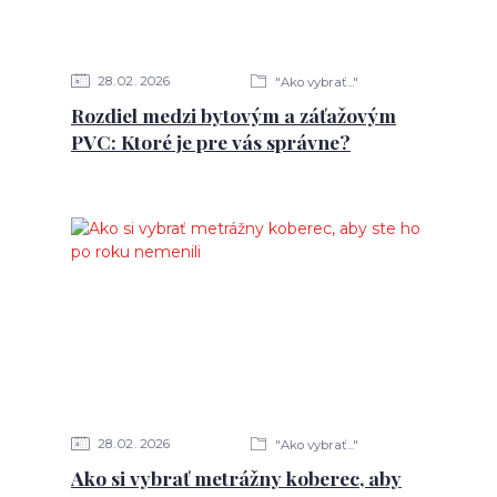
28
02
2026
"Ako vybrať..."
Rozdiel medzi bytovým a záťažovým
PVC: Ktoré je pre vás správne?
28
02
2026
"Ako vybrať..."
Ako si vybrať metrážny koberec, aby