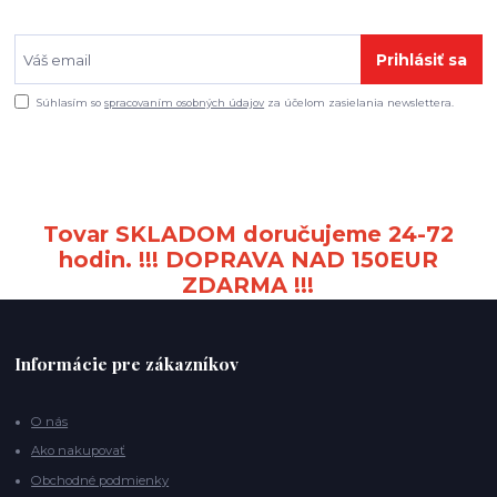
Prihlásiť sa
Súhlasím so
spracovaním osobných údajov
za účelom zasielania newslettera.
Tovar SKLADOM doručujeme 24-72
hodin. !!! DOPRAVA NAD 150EUR
ZDARMA !!!
Informácie pre zákazníkov
O nás
Ako nakupovať
Obchodné podmienky