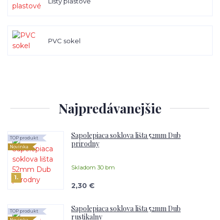
Lišty plastové
PVC sokel
Najpredávanejšie
Sapolepiaca soklova lišta 52mm Dub
TOP produkt
prirodny
Novinka
Skladom 30 bm
1.
2,30 €
Sapolepiaca soklova lišta 52mm Dub
TOP produkt
rustikalny