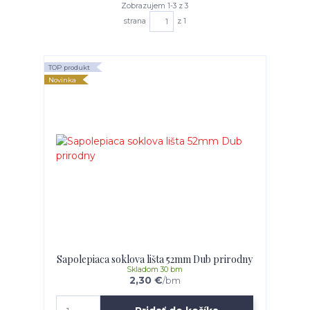
Zobrazujem 1-3 z 3
strana
z 1
TOP produkt
Novinka
Sapolepiaca soklova lišta 52mm Dub prirodny
Skladom 30 bm
2,30 €
/
bm