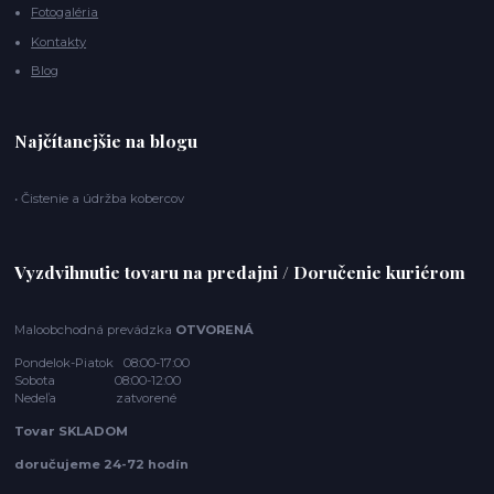
Fotogaléria
Kontakty
Blog
Najčítanejšie na blogu
• Čistenie a údržba kobercov
Vyzdvihnutie tovaru na predajni / Doručenie kuriérom
Maloobchodná prevádzka
OTVORENÁ
Pondelok-Piatok 08:00-17:00
Sobota 08:00-12:00
Nedeľa zatvorené
Tovar SKLADOM
doručujeme 24-72 hodín