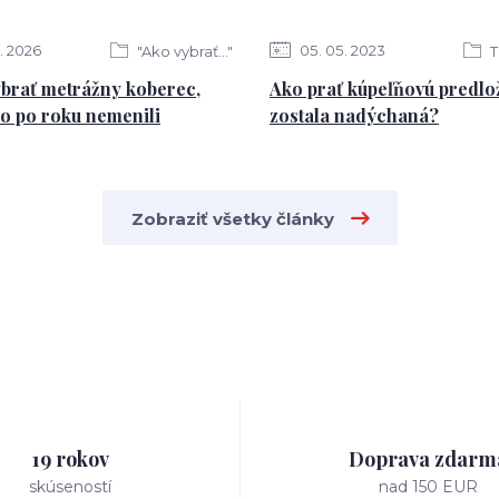
2026
05
05
2023
"Ako vybrať..."
T
ybrať metrážny koberec,
Ako prať kúpeľňovú predlo
ho po roku nemenili
zostala nadýchaná?
Zobraziť všetky články
19 rokov
Doprava zdarm
skúseností
nad 150 EUR