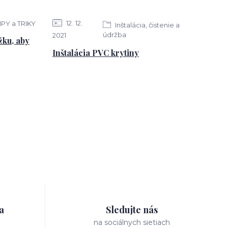
12
12
IPY a TRIKY
Inštalácia, čistenie a
údržba
2021
žku, aby
Inštalácia PVC krytiny
a
Sledujte nás
na sociálnych sietiach