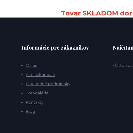
Tovar SKLADOM doru
Informácie pre zákazníkov
Najčítan
O nás
• Čistenie
Ako nakupovať
Obchodné podmienky
Fotogaléria
Kontakty
Blog