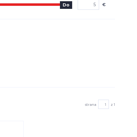
€
Do
strana
z 1