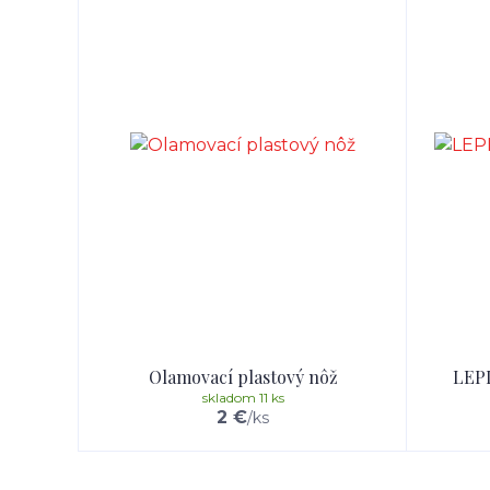
Olamovací plastový nôž
LEP
skladom 11 ks
2 €
/
ks