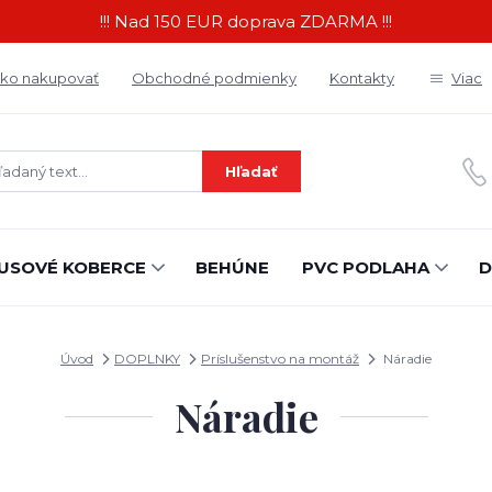
!!! Nad 150 EUR doprava ZDARMA !!!
ko nakupovať
Obchodné podmienky
Kontakty
Viac
Hľadať
USOVÉ KOBERCE
BEHÚNE
PVC PODLAHA
D
Úvod
DOPLNKY
Príslušenstvo na montáž
Náradie
Náradie