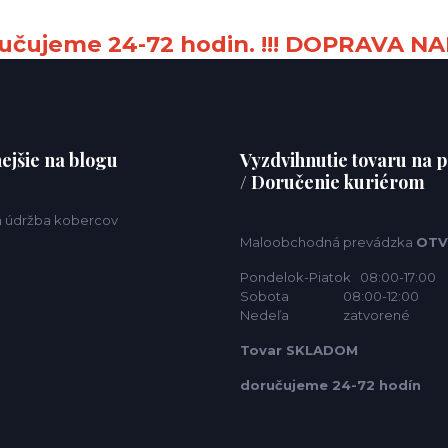
čujeme 24-72 hodin. !!! DOPRAVA NA
ejšie na blogu
Vyzdvihnutie tovaru na p
/ Doručenie kuriérom
 a údržba kobercov
Maloobchodná prevádzka
OTV
Pondelok-Piatok 08:00-17:00
Sobota 08:00-12:00
Nedeľa zatvorené
Tovar SKLADOM
doručujeme 24-72 hodín