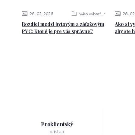
28
02
2026
28
02
"Ako vybrať..."
Rozdiel medzi bytovým a záťažovým
Ako si v
PVC: Ktoré je pre vás správne?
aby ste 
Proklientský
prístup