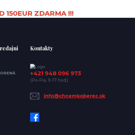
D 150EUR ZDARMA !!!
redajni
Kontakty
+421 948 096 973
ORENÁ
(Po-Pia, 9-17 hod.)
info@chcemkoberec.sk