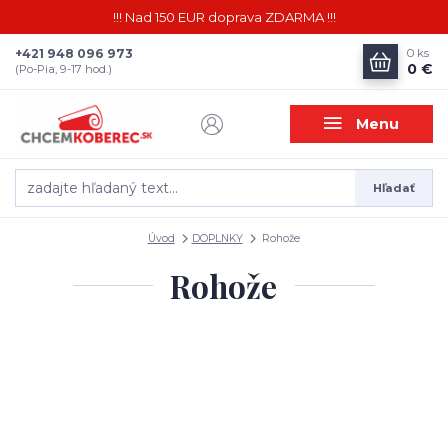
!!! Nad 150 EUR doprava ZDARMA !!!
+421 948 096 973
0
ks
0 €
(Po-Pia, 9-17 hod.)
Menu
Hľadať
Úvod
DOPLNKY
Rohože
Rohože