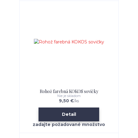
Rohož farebná KOKOS sovičky
Nie je skladom
9,50 €
/
ks
Detail