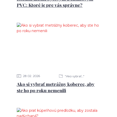
PVC: Ktoré je pre vás správne?
28
02
2026
"Ako vybrať..."
Ako si vybrať metrážny koberec, aby
ste ho po roku nemenili