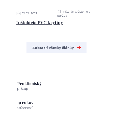
Inštalácia, čistenie a
12
12
2021
údržba
Inštalácia PVC krytiny
Zobraziť všetky články
Proklientský
prístup
19 rokov
skúseností