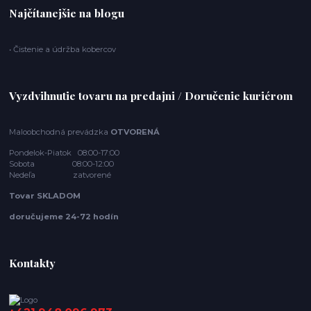
Najčítanejšie na blogu
• Čistenie a údržba kobercov
Vyzdvihnutie tovaru na predajni / Doručenie kuriérom
Maloobchodná prevádzka
OTVORENÁ
Pondelok-Piatok 08:00-17:00
Sobota 08:00-12:00
Nedeľa zatvorené
Tovar SKLADOM
doručujeme 24-72 hodín
Kontakty