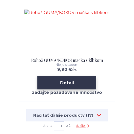
Rohož GUMA/KOKOS mačka s klbkom
Nie je skladom
9,90 €
/
ks
Detail
Načítať ďalšie produkty (17)
strana
z 2
ďalšie