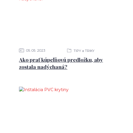
05
05
2023
TIPY a TRIKY
Ako prať kúpeľňovú predložku, aby
zostala nadýchaná?