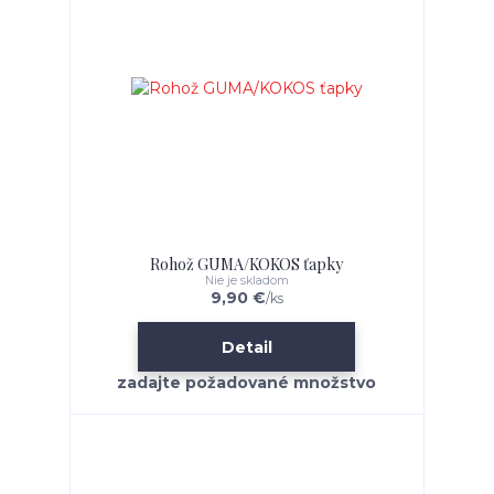
Rohož GUMA/KOKOS ťapky
Nie je skladom
9,90 €
/
ks
Detail