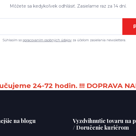
Môžete sa kedykoľvek odhlásiť. Zasielame raz za 14 dní.
P
Súhlasím so
spracovaním osobných údajov
za účelom zasielania newslettera.
čujeme 24-72 hodin. !!! DOPRAVA NA
ejšie na blogu
Vyzdvihnutie tovaru na p
/ Doručenie kuriérom