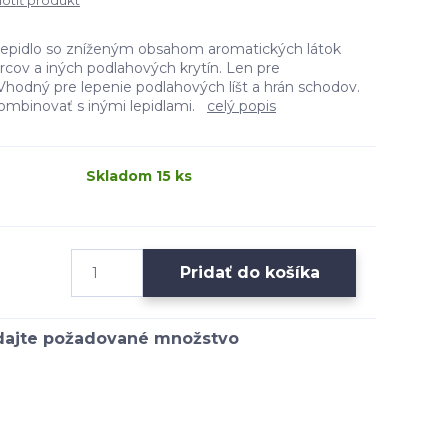
tiť produkt
lepidlo so zníženým obsahom aromatických látok
rcov a iných podlahových krytín. Len pre
 Vhodný pre lepenie podlahových líšt a hrán schodov.
kombinovať s inými lepidlami.
celý popis
Skladom 15 ks
Pridať do košíka