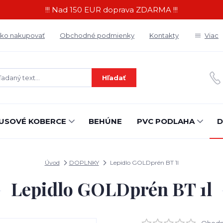
!!! Nad 150 EUR doprava ZDARMA !!!
ko nakupovať
Obchodné podmienky
Kontakty
Viac
Hľadať
USOVÉ KOBERCE
BEHÚNE
PVC PODLAHA
D
Úvod
DOPLNKY
Lepidlo GOLDprén BT 1l
Lepidlo GOLDprén BT 1l