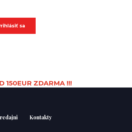
rihlásiť sa
D 150EUR ZDARMA !!!
redajni
Kontakty