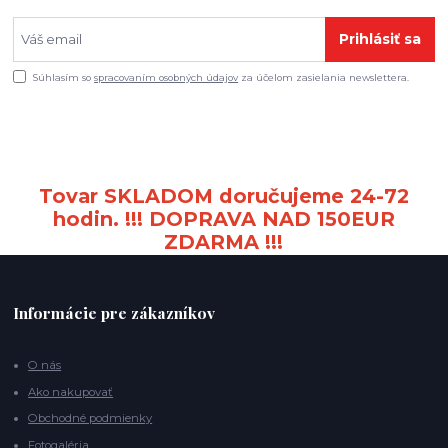
Prihlásiť sa
Súhlasím so
spracovaním osobných údajov
za účelom zasielania newslettera.
Tovar SKLADOM doručujeme 24-72
hodin. !!! DOPRAVA NAD 150EUR
ZDARMA !!!
Informácie pre zákazníkov
O nás
Ako nakupovať
Obchodné podmienky
Fotogaléria