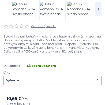
Ohodnotiť produkt
Bytový kvalitný behúň v hnedej farbe s hustým uzlíkovým vlasom na
filcovej nešmýkavej podložke. Má bledo-hnedú farbu s bledo-
béžovými okrajmi a dobrú odolnosť proti ušliapaniu. Materiál: 100%
polypropylén Celková hrúbka behúňa: 6 mm Váha vlasu: 420 g/m2
Celková váha: 1650 g/m2 Hustota tkania: 115...
celý popis
Dostupnosť
Skladom 75.59 bm
šírka
10,65 €
/
bm
8,66 €
bez DPH