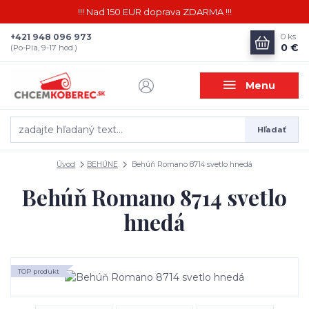
!!! Nad 150 EUR doprava ZDARMA !!!
+421 948 096 973
0
ks
0 €
(Po-Pia, 9-17 hod.)
Menu
Hľadať
Úvod
BEHÚNE
Behúň Romano 8714 svetlo hnedá
Behúň Romano 8714 svetlo
hnedá
TOP produkt