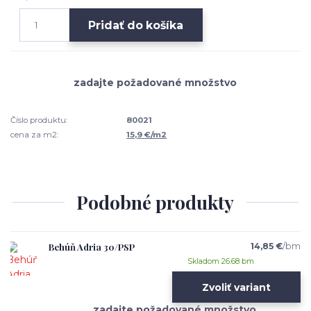
Pridať do košíka
Číslo produktu:
80021
cena za m2:
15,9 €/m2
Podobné produkty
Behúň Adria 30/PSP
14,85 €
/
bm
Skladom 26.68 bm
Zvoliť variant