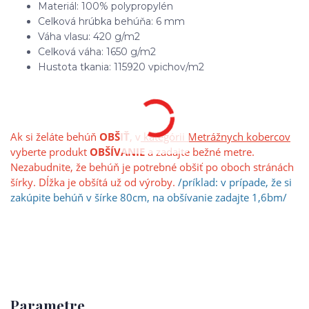
Materiál: 100% polypropylén
Celková hrúbka behúňa: 6 mm
Váha vlasu: 420 g/m2
Celková váha: 1650 g/m2
Hustota tkania: 115920 vpichov/m2
Ak si želáte behúň
OBŠIŤ
, v
kategórii Metrážnych kobercov
vyberte produkt
OBŠÍVANIE
a zadajte bežné metre.
Nezabudnite, že behúň je potrebné obšiť po oboch stránách
šírky. Dĺžka je obšítá už od výroby.
/príklad: v prípade, že si
zakúpite behúň v šírke 80cm, na obšívanie zadajte 1,6bm/
Parametre