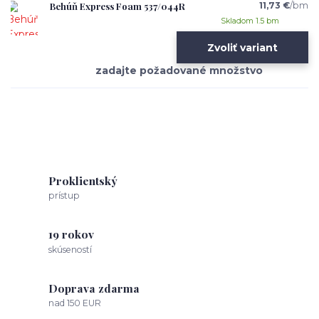
Behúň Express Foam 537/044R
11,73 €
/
bm
Skladom 1.5 bm
Zvoliť variant
Proklientský
prístup
19 rokov
skúseností
Doprava zdarma
nad 150 EUR