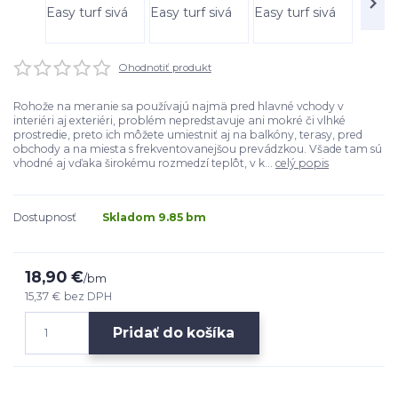
Ohodnotiť produkt
Rohože na meranie sa používajú najmä pred hlavné vchody v
interiéri aj exteriéri, problém nepredstavuje ani mokré či vlhké
prostredie, preto ich môžete umiestniť aj na balkóny, terasy, pred
obchody a na miesta s frekventovanejšou prevádzkou. Všade tam sú
vhodné aj vďaka širokému rozmedzí teplôt, v k...
celý popis
Dostupnosť
Skladom 9.85 bm
18,90 €
/
bm
15,37 €
bez DPH
Pridať do košíka