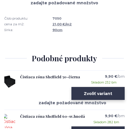
Číslo produktu:
7050
cena za m2:
21,00 €/m2
šírka:
90cm
Podobné produkty
Čistiaca zóna Sheffield 50-čierna
9,90 €
/
bm
Skladom 23.2 bm
Zvoliť variant
Čistiaca zóna Sheffield 60-sv.hnedá
9,90 €
/
bm
Skladom 28.2 bm