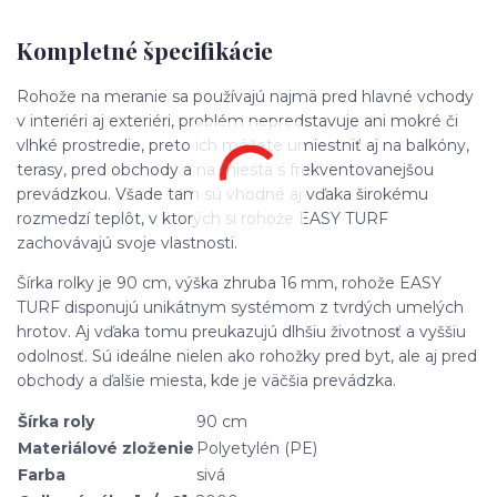
Kompletné špecifikácie
Rohože na meranie sa používajú najmä pred hlavné vchody
v interiéri aj exteriéri, problém nepredstavuje ani mokré či
vlhké prostredie, preto ich môžete umiestniť aj na balkóny,
terasy, pred obchody a na miesta s frekventovanejšou
prevádzkou. Všade tam sú vhodné aj vďaka širokému
rozmedzí teplôt, v ktorých si rohože EASY TURF
zachovávajú svoje vlastnosti.
Šírka rolky je 90 cm, výška zhruba 16 mm, rohože EASY
TURF disponujú unikátnym systémom z tvrdých umelých
hrotov. Aj vďaka tomu preukazujú dlhšiu životnosť a vyššiu
odolnosť. Sú ideálne nielen ako rohožky pred byt, ale aj pred
obchody a ďalšie miesta, kde je väčšia prevádzka.
Šírka roly
90 cm
Materiálové zloženie
Polyetylén (PE)
Farba
sivá