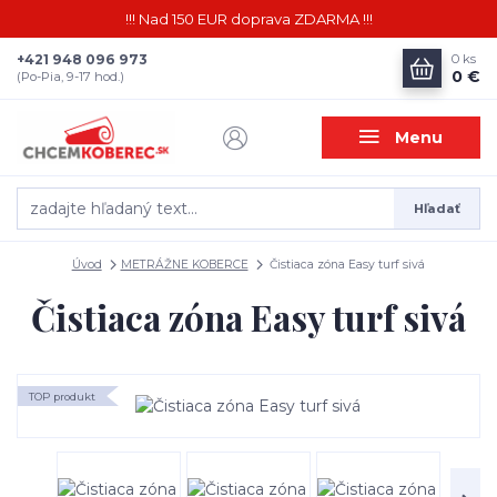
!!! Nad 150 EUR doprava ZDARMA !!!
+421 948 096 973
0
ks
0 €
(Po-Pia, 9-17 hod.)
Menu
Hľadať
Úvod
METRÁŽNE KOBERCE
Čistiaca zóna Easy turf sivá
Čistiaca zóna Easy turf sivá
TOP produkt