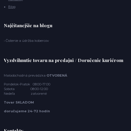
Blog
Najčítanejšie na blogu
• Čistenie a údržba kobercov
Vyzdvihnutie tovaru na predajni / Doručenie kuriérom
Maloobchodná prevádzka
OTVORENÁ
Pondelok-Piatok 08:00-17:00
Sobota 08:00-12:00
Nedeľa zatvorené
Tovar SKLADOM
doručujeme 24-72 hodín
Kontakty