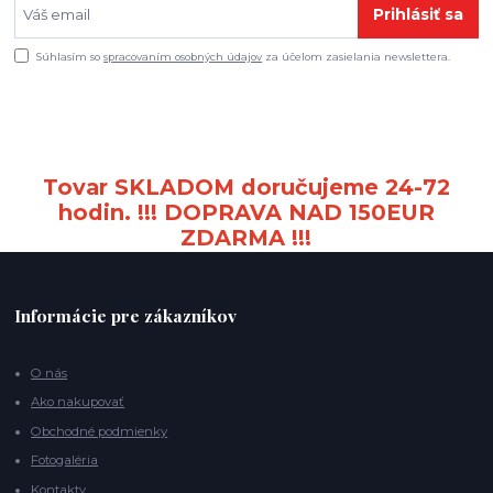
Prihlásiť sa
Súhlasím so
spracovaním osobných údajov
za účelom zasielania newslettera.
Tovar SKLADOM doručujeme 24-72
hodin. !!! DOPRAVA NAD 150EUR
ZDARMA !!!
Informácie pre zákazníkov
O nás
Ako nakupovať
Obchodné podmienky
Fotogaléria
Kontakty