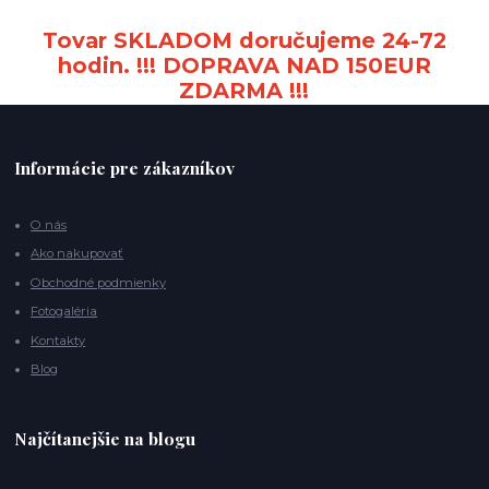
Tovar SKLADOM doručujeme 24-72
hodin. !!! DOPRAVA NAD 150EUR
ZDARMA !!!
Informácie pre zákazníkov
O nás
Ako nakupovať
Obchodné podmienky
Fotogaléria
Kontakty
Blog
Najčítanejšie na blogu