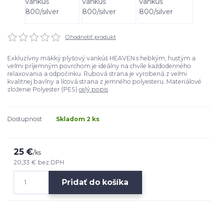
Ohodnotiť produkt
Exkluzívny mäkký plyšový vankúš HEAVEN s hebkým, hustým a
veľmi príjemným povrchom je ideálny na chvíle každodenného
relaxovania a odpočinku. Rubová strana je vyrobená z veľmi
kvalitnej bavlny a lícová strana z jemného polyesteru. Materiálové
zloženie Polyester (PES)
celý popis
Dostupnosť
Skladom 2 ks
25 €
/
ks
20,33 €
bez DPH
Pridať do košíka