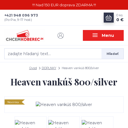
!!! Nad 150 EUR doprava ZDARMA !!!
+421 948 096 973
0
ks
0 €
(Po-Pia, 9-17 hod.)
Menu
Hľadať
Úvod
DOPLNKY
Heaven vankúš 800/silver
Heaven vankúš 800/silver
Novinka