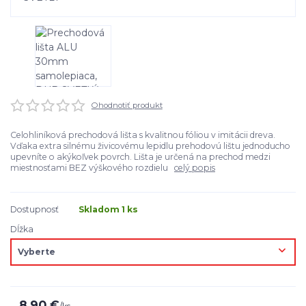
Ohodnotiť produkt
Celohliníková prechodová lišta s kvalitnou fóliou v imitácii dreva.
Vďaka extra silnému živicovému lepidlu prehodovú lištu jednoducho
upevníte o akýkoľvek povrch. Lišta je určená na prechod medzi
miestnosťami BEZ výškového rozdielu
celý popis
Dostupnosť
Skladom 1 ks
Dĺžka
8,90 €