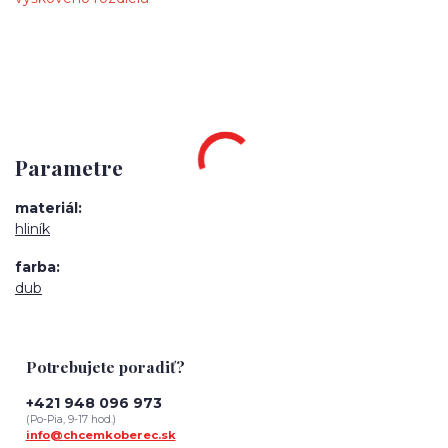
Parametre
materiál
hliník
farba
dub
Potrebujete poradiť?
+421 948 096 973
(Po-Pia, 9-17 hod.)
info@chcemkoberec.sk