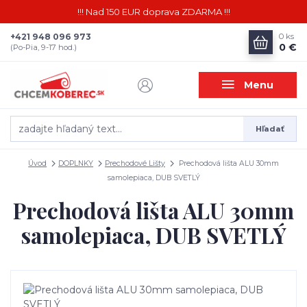
!!! Nad 150 EUR doprava ZDARMA !!!
+421 948 096 973
0
ks
0 €
(Po-Pia, 9-17 hod.)
Menu
Hľadať
Úvod
DOPLNKY
Prechodové Lišty
Prechodová lišta ALU 30mm
samolepiaca, DUB SVETLÝ
Prechodová lišta ALU 30mm
samolepiaca, DUB SVETLÝ