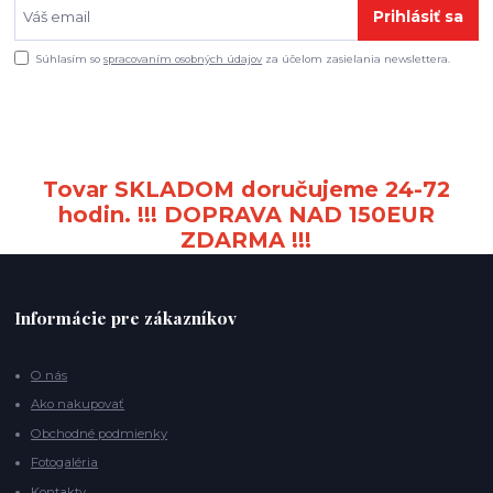
Prihlásiť sa
Súhlasím so
spracovaním osobných údajov
za účelom zasielania newslettera.
Tovar SKLADOM doručujeme 24-72
hodin. !!! DOPRAVA NAD 150EUR
ZDARMA !!!
Informácie pre zákazníkov
O nás
Ako nakupovať
Obchodné podmienky
Fotogaléria
Kontakty