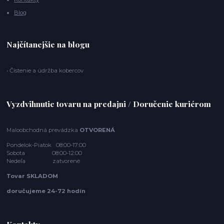
Blog
Najčítanejšie na blogu
• Čistenie a údržba kobercov
Vyzdvihnutie tovaru na predajni / Doručenie kuriérom
Maloobchodná prevádzka
OTVORENÁ
Pondelok-Piatok 08:00-17:00
Sobota 08:00-12:00
Nedeľa zatvorené
Tovar SKLADOM
doručujeme 24-72 hodín