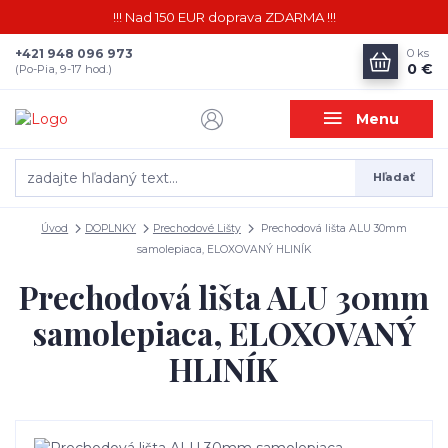
!!! Nad 150 EUR doprava ZDARMA !!!
+421 948 096 973
0
ks
0 €
(Po-Pia, 9-17 hod.)
Menu
Hľadať
Úvod
DOPLNKY
Prechodové Lišty
Prechodová lišta ALU 30mm
samolepiaca, ELOXOVANÝ HLINÍK
Prechodová lišta ALU 30mm
samolepiaca, ELOXOVANÝ
HLINÍK