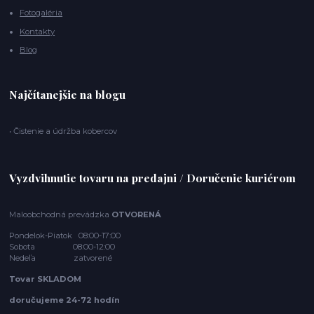
Fotogaléria
Kontakty
Blog
Najčítanejšie na blogu
• Čistenie a údržba kobercov
Vyzdvihnutie tovaru na predajni / Doručenie kuriérom
Maloobchodná prevádzka
OTVORENÁ
Pondelok-Piatok 08:00-17:00
Sobota 08:00-12:00
Nedeľa zatvorené
Tovar SKLADOM
doručujeme 24-72 hodín