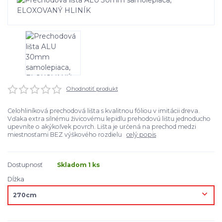
Ohodnotiť produkt
Celohliníková prechodová lišta s kvalitnou fóliou v imitácii dreva.
Vďaka extra silnému živicovému lepidlu prehodovú lištu jednoducho
upevníte o akýkoľvek povrch. Lišta je určená na prechod medzi
miestnosťami BEZ výškového rozdielu
celý popis
Dostupnosť
Skladom 1 ks
Dĺžka