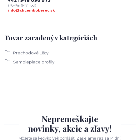
+421 948 096 973
(Po-Pia, 9-17 hod.)
info@chcemkoberec.sk
Tovar zaradený v kategóriách
Prechodové Lišty
Samolepiace profily
Nepremeškajte
novinky, akcie a zľavy!
Môžete sa kedykoľvek odhlásiť. Zasielame raz za 14 dní.