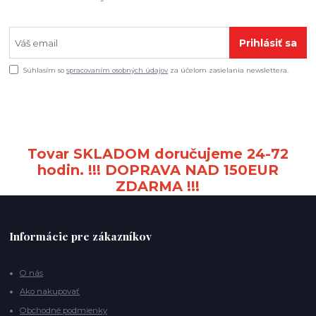
Prihlásiť sa
Súhlasím so
spracovaním osobných údajov
za účelom zasielania newslettera.
Tovar SKLADOM doručujeme 24-72
hodin. !!! DOPRAVA NAD 150EUR
ZDARMA !!!
Informácie pre zákazníkov
O nás
Ako nakupovať
Obchodné podmienky