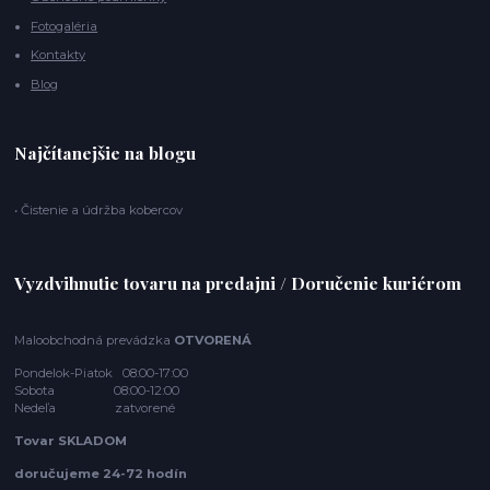
Fotogaléria
Kontakty
Blog
Najčítanejšie na blogu
• Čistenie a údržba kobercov
Vyzdvihnutie tovaru na predajni / Doručenie kuriérom
Maloobchodná prevádzka
OTVORENÁ
Pondelok-Piatok 08:00-17:00
Sobota 08:00-12:00
Nedeľa zatvorené
Tovar SKLADOM
doručujeme 24-72 hodín