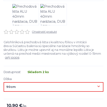
Ohodnotiť produkt
Celohliníková prechodová lišta s kvalitnou fóliou v imitácii
dreva.Súčasťou balenia sú špeciálne narážacie hmožinky so
skrutkou. Lištu je možne upevniť aj na monážne lepidlo.Lišta je
určená na prechod medzi miestnosťami na výškový rozdiel 0-15mm
celý popis
Dostupnosť
Skladom 2 ks
Dĺžka
10,90 €
/
ks