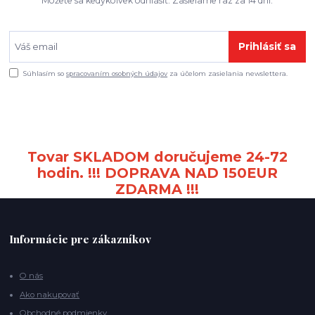
Môžete sa kedykoľvek odhlásiť. Zasielame raz za 14 dní.
Prihlásiť sa
Súhlasím so
spracovaním osobných údajov
za účelom zasielania newslettera.
Tovar SKLADOM doručujeme 24-72
hodin. !!! DOPRAVA NAD 150EUR
ZDARMA !!!
Informácie pre zákazníkov
O nás
Ako nakupovať
Obchodné podmienky