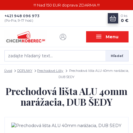
!!! Nad 150 EUR doprava ZDARMA !!!
+421 948 096 973
0
ks
0 €
(Po-Pia, 9-17 hod.)
Menu
Hľadať
Úvod
DOPLNKY
Prechodové Lišty
Prechodová lišta ALU 40mm narážacia,
DUB ŠEDY
Prechodová lišta ALU 40mm
narážacia, DUB ŠEDY