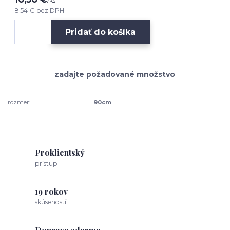
/
ks
8,54 €
bez DPH
Pridať do košíka
rozmer:
90cm
Proklientský
prístup
19 rokov
skúseností
Doprava zdarma