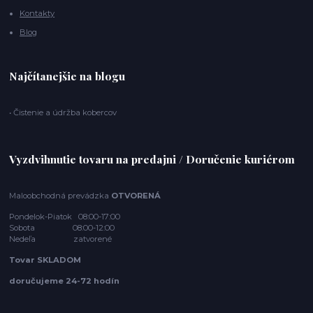
Kontakty
Blog
Najčítanejšie na blogu
• Čistenie a údržba kobercov
Vyzdvihnutie tovaru na predajni / Doručenie kuriérom
Maloobchodná prevádzka
OTVORENÁ
Pondelok-Piatok 08:00-17:00
Sobota 08:00-12:00
Nedeľa zatvorené
Tovar SKLADOM
doručujeme 24-72 hodín