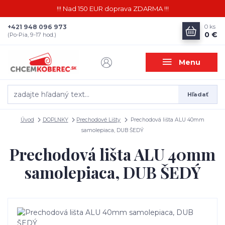
!!! Nad 150 EUR doprava ZDARMA !!!
+421 948 096 973
0
ks
0 €
(Po-Pia, 9-17 hod.)
Menu
Hľadať
Úvod
DOPLNKY
Prechodové Lišty
Prechodová lišta ALU 40mm
samolepiaca, DUB ŠEDÝ
Prechodová lišta ALU 40mm
samolepiaca, DUB ŠEDÝ