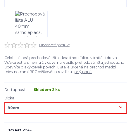
Ohodnotiť produkt
Celohliníková prechodová lišta s kvalitnou fóliou v imitácii dreva.
Vďaka extra silnému živicovému lepidlu prehodovú lištu jednoducho
upevníte o akýkoľvek povrch. Lišta je určená na prechod medzi
miestnosťami BEZ výškového rozdielu
celý popis
Dostupnosť
Skladom 2 ks
Dĺžka
10,50 €