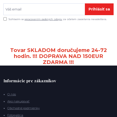
Prihlásiť sa
Súhlasím so
spracovaním osobných údajov
za účelom zasielania newslettera.
Tovar SKLADOM doručujeme 24-72
hodin. !!! DOPRAVA NAD 150EUR
ZDARMA !!!
Informácie pre zákazníkov
O nás
Ako nakupovať
Obchodné podmienky
Fotogaléria