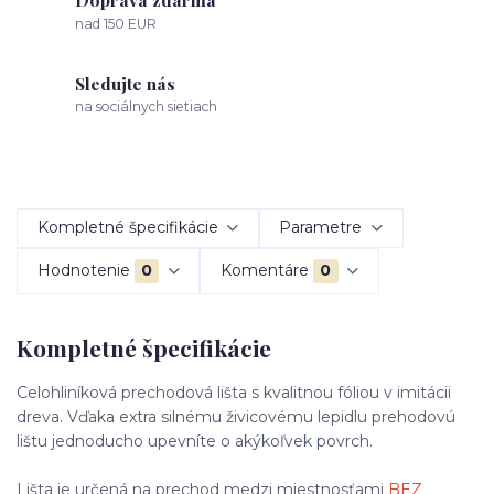
nad 150 EUR
Sledujte nás
na sociálnych sietiach
Kompletné špecifikácie
Parametre
Hodnotenie
0
Komentáre
0
Kompletné špecifikácie
Celohliníková prechodová lišta s kvalitnou fóliou v imitácii
dreva. Vďaka extra silnému živicovému lepidlu prehodovú
lištu jednoducho upevníte o akýkoľvek povrch.
Lišta je určená na prechod medzi miestnosťami
BEZ