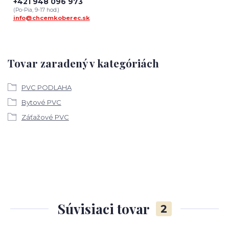
+421 948 096 973
(Po-Pia, 9-17 hod.)
info@chcemkoberec.sk
Tovar zaradený v kategóriách
PVC PODLAHA
Bytové PVC
Záťažové PVC
Súvisiaci tovar
2