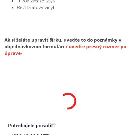
Trieda záťaže: 23/31
Bezftalátový vinyl
Ak si želáte upraviť šírku, uvedťe to do poznámky v
objednávkovom formulári
/ uveďte presný rozmer po
úprave
/
Potrebujete poradiť?