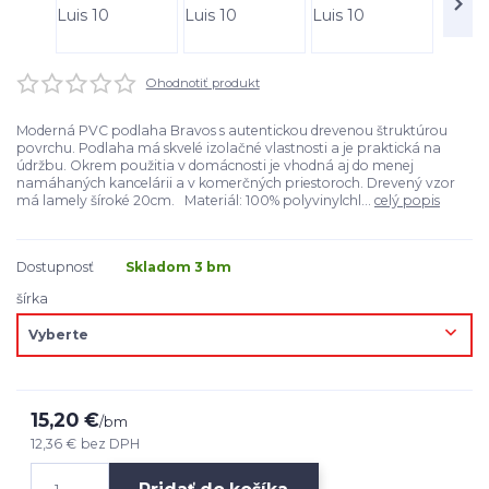
Ohodnotiť produkt
Moderná PVC podlaha Bravos s autentickou drevenou štruktúrou
povrchu. Podlaha má skvelé izolačné vlastnosti a je praktická na
údržbu. Okrem použitia v domácnosti je vhodná aj do menej
namáhaných kancelárii a v komerčných priestoroch. Drevený vzor
má lamely šíroké 20cm. Materiál: 100% polyvinylchl...
celý popis
Dostupnosť
Skladom 3 bm
šírka
15,20 €
/
bm
12,36 €
bez DPH