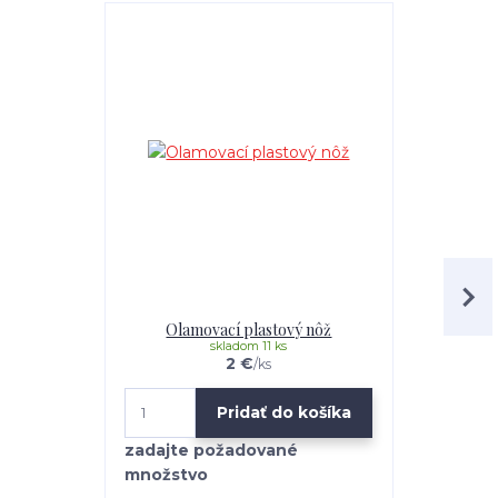
TOP produkt
Olamovací plastový nôž
Dr.schut
skladom 11 ks
2 €
/
ks
Pridať do košíka