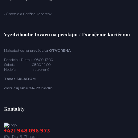
• Čistenie a údržba kobercov
Vyzdvihnutie tovaru na predajni / Doručenie kuriérom
Maloobchodná prevádzka
OTVORENÁ
Pondelok-Piatok 08:00-17:00
Sobota 08:00-12:00
Nedeľa zatvorené
Tovar SKLADOM
doručujeme 24-72 hodín
Kontakty
+421 948 096 973
(Po-Pia, 9-17 hod.)