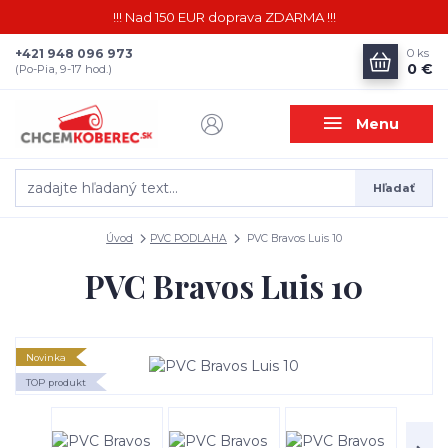
!!! Nad 150 EUR doprava ZDARMA !!!
+421 948 096 973
0
ks
0 €
(Po-Pia, 9-17 hod.)
Menu
Hľadať
Úvod
PVC PODLAHA
PVC Bravos Luis 10
PVC Bravos Luis 10
Novinka
TOP produkt