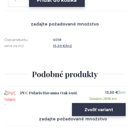
Pridať do košíka
Číslo produktu:
4018
cena za m2:
15,20 €/m2
Podobné produkty
PVC Polaris Havanna Oak 696L
13,50 €
/
bm
Skladom 28.96 bm
Zvoliť variant