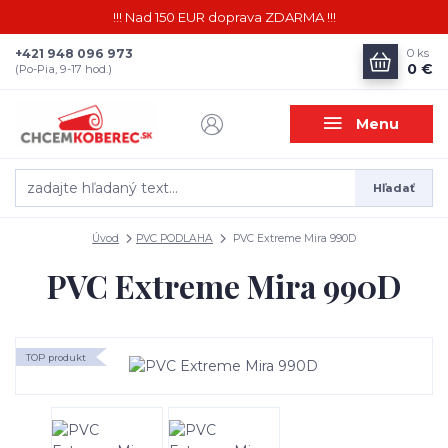
!!! Nad 150 EUR doprava ZDARMA !!!
+421 948 096 973
0
ks
0 €
(Po-Pia, 9-17 hod.)
Menu
Hľadať
Úvod
PVC PODLAHA
PVC Extreme Mira 990D
PVC Extreme Mira 990D
TOP produkt