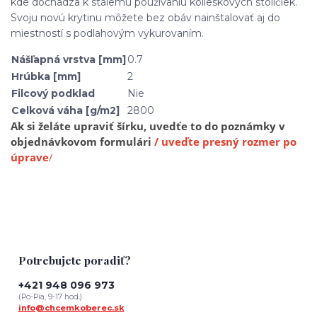
kde dochádza k stálemu používaniu kolieskových stoličiek.
Svoju novú krytinu môžete bez obáv nainštalovať aj do
miestností s podlahovým vykurovaním.
Nášľapná vrstva [mm]
0.7
Hrúbka [mm]
2
Filcový podklad
Nie
Celková váha [g/m2]
2800
Ak si želáte upraviť šírku, uvedťe to do poznámky v
objednávkovom formulári
/ uveďte presný rozmer po
úprave
/
Potrebujete poradiť?
+421 948 096 973
(Po-Pia, 9-17 hod.)
info@chcemkoberec.sk