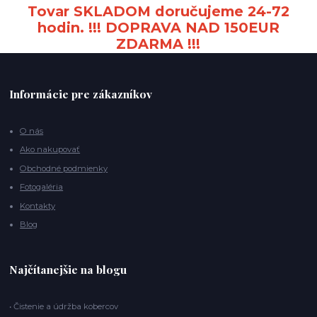
Tovar SKLADOM doručujeme 24-72
hodin. !!! DOPRAVA NAD 150EUR
ZDARMA !!!
Informácie pre zákazníkov
O nás
Ako nakupovať
Obchodné podmienky
Fotogaléria
Kontakty
Blog
Najčítanejšie na blogu
• Čistenie a údržba kobercov