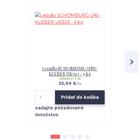
Lepidlo SCHOMBURG UNI-
Lepidlo U
KLEBER UK303 - 5 kg
Skladom 5 ks
35,99 €
/
ks
Pridať do košíka