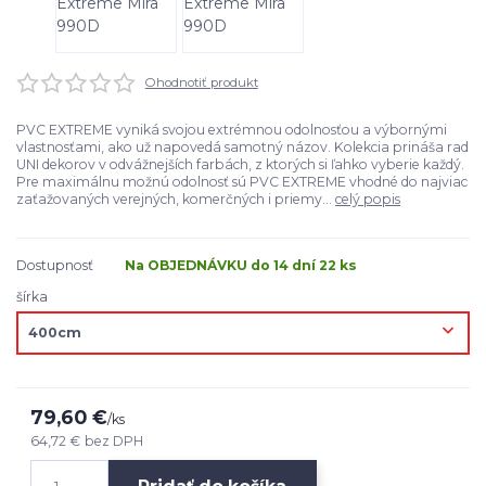
Ohodnotiť produkt
PVC EXTREME vyniká svojou extrémnou odolnosťou a výbornými
vlastnosťami, ako už napovedá samotný názov. Kolekcia prináša rad
UNI dekorov v odvážnejších farbách, z ktorých si ľahko vyberie každý.
Pre maximálnu možnú odolnosť sú PVC EXTREME vhodné do najviac
zaťažovaných verejných, komerčných i priemy...
celý popis
Dostupnosť
Na OBJEDNÁVKU do 14 dní 22 ks
šírka
79,60 €
/
ks
64,72 €
bez DPH