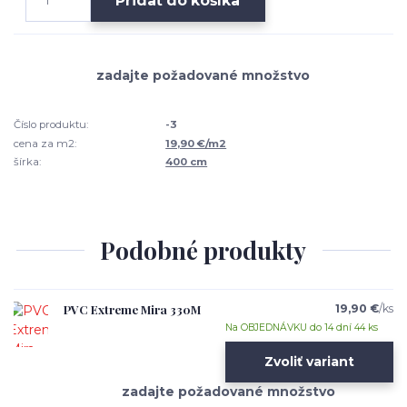
Pridať do košíka
Číslo produktu:
-3
cena za m2:
19,90 €/m2
šírka:
400 cm
Podobné produkty
PVC Extreme Mira 330M
19,90 €
/
ks
Na OBJEDNÁVKU do 14 dní 44 ks
Zvoliť variant