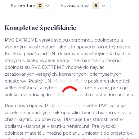
Komentáre
0
Súvisiaci tovar
5
Kompletné špecifikácie
PVC EXTREME vyniká svojou extrémnou odolnosťou a
výbornými vlastnosťami, ako už napovedá samotný názov.
Kolekcia prináša rad UNI dekorov v odvážnejších farbách, z
ktorých si ľahko vyberie každý. Pre maximálnu možnú
odolnosť sú PVC EXTREME vhodné do najviac
zaťažovaných verejných, komerčných i priemyselných
priestorov. Pestrý UNI dekor sa však v poslednej dobe teší
veľkej obľube aj v bytovom interiérovom dizajne, preto je
kolekcia vhodná aj do frekventovaných miest v domácnosti.
Povrchová úprava PUR tohoto záťažového PVC zaisťuje
zacelenie prípadných mikroprasklín, tvorí ochrannú vrstvu a
chráni krytinu po dlhé roky. Uľahčuje tiež starostlivosť o
podlahu - údržba je v skutku nenáročná. Pre vysokú
odolnosť materiálu možno podlahu umiestniť do priestorov,