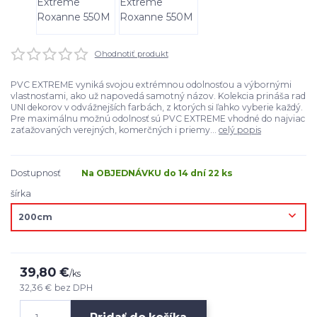
Ohodnotiť produkt
PVC EXTREME vyniká svojou extrémnou odolnosťou a výbornými
vlastnosťami, ako už napovedá samotný názov. Kolekcia prináša rad
UNI dekorov v odvážnejších farbách, z ktorých si ľahko vyberie každý.
Pre maximálnu možnú odolnosť sú PVC EXTREME vhodné do najviac
zaťažovaných verejných, komerčných i priemy...
celý popis
Dostupnosť
Na OBJEDNÁVKU do 14 dní 22 ks
šírka
39,80 €
/
ks
32,36 €
bez DPH