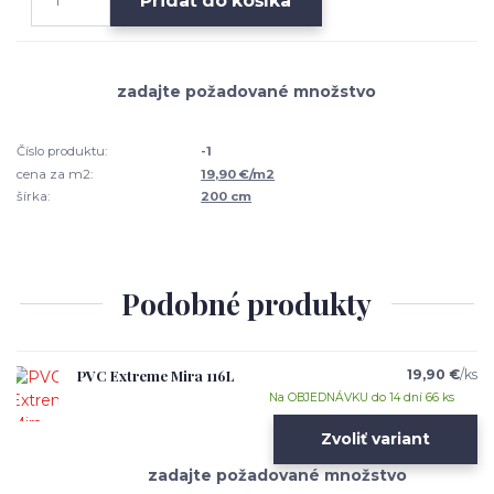
Pridať do košíka
Číslo produktu:
-1
cena za m2:
19,90 €/m2
šírka:
200 cm
Podobné produkty
PVC Extreme Mira 116L
19,90 €
/
ks
Na OBJEDNÁVKU do 14 dní 66 ks
Zvoliť variant