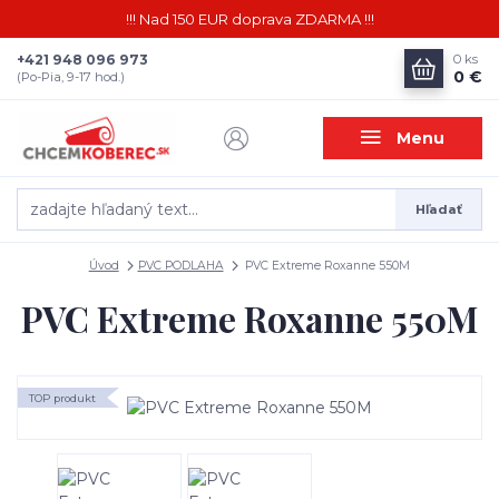
!!! Nad 150 EUR doprava ZDARMA !!!
+421 948 096 973
0
ks
0 €
(Po-Pia, 9-17 hod.)
Menu
Hľadať
Úvod
PVC PODLAHA
PVC Extreme Roxanne 550M
PVC Extreme Roxanne 550M
TOP produkt