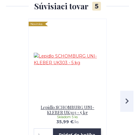
Súvisiaci tovar
5
Novinka
Novinka
Lepidlo SCHOMBURG UNI-
Lepidlo U
KLEBER UK303 - 5 kg
Skladom 5 ks
35,99 €
/
ks