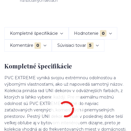
na sociálnych sietiach
Kompletné špecifikácie
Hodnotenie
0
Komentáre
0
Súvisiaci tovar
5
Kompletné špecifikácie
PVC EXTREME vyniká svojou extrémnou odolnosťou a
výbornými vlastnosťami, ako už napovedá samotný názov.
Kolekcia prináša rad UNI dekorov v odvážnejších farbách, z
ktorých si ľahko vyberie každý. Pre maximálnu možnú
odolnosť sú PVC EXTREME vhodné do najviac
zaťažovaných verejných, komerčných i priemyselných
priestorov. Pestrý UNI dekor sa však v poslednej dobe teší
veľkej obľube aj v bytovom interiérovom dizajne, preto je
kolekcia vhodná aj do frekventovaných miest v domácnosti.