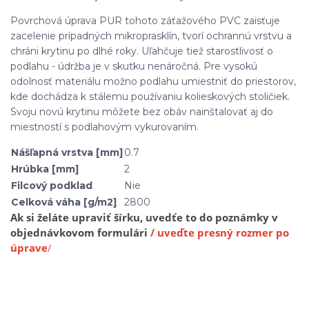
Povrchová úprava PUR tohoto záťažového PVC zaisťuje
zacelenie prípadných mikroprasklín, tvorí ochrannú vrstvu a
chráni krytinu po dlhé roky. Uľahčuje tiež starostlivosť o
podlahu - údržba je v skutku nenáročná. Pre vysokú
odolnosť materiálu možno podlahu umiestniť do priestorov,
kde dochádza k stálemu používaniu kolieskových stoličiek.
Svoju novú krytinu môžete bez obáv nainštalovať aj do
miestností s podlahovým vykurovaním.
Nášľapná vrstva [mm]
0.7
Hrúbka [mm]
2
Filcový podklad
Nie
Celková váha [g/m2]
2800
Ak si želáte upraviť šírku, uvedťe to do poznámky v
objednávkovom formulári
/ uveďte presný rozmer po
úprave
/