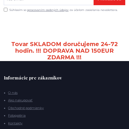
Súhlasím so
spracovaním osobných údajov
za účelom zasielania newslettera.
Tovar SKLADOM doručujeme 24-72
hodin. !!! DOPRAVA NAD 150EUR
ZDARMA !!!
Informácie pre zákazníkov
O nás
Ako nakupovať
Obchodné podmienky
Fotogaléria
Kontakty