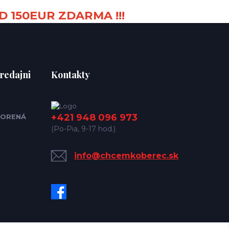
D 150EUR ZDARMA !!!
redajni
Kontakty
+421 948 096 973
ORENÁ
(Po-Pia, 9-17 hod.)
info@chcemkoberec.sk