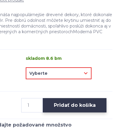
tiť produkt
áša najpopulárnejšie drevené dekory, ktoré dokonale
ér. Pre dobrú odolnosť môžete krytinu umiestniť aj do
iestností domácnosti, spoľahlivo poslúži dokonca aj v
erejných a komerčných priestorochModerná PVC
skladom 8.6 bm
Pridať do košíka