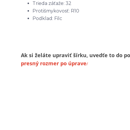
Trieda záťaže: 32
Protišmykovosť: R10
Podklad: Filc
Ak si želáte upraviť šírku, uvedťe to d
presný rozmer po úprave
/