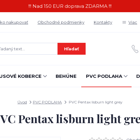
!!! Nad 150 EUR doprava ZDARMA !!!
ko nakupovať
Obchodné podmienky
Kontakty
Viac
Hľadať
USOVÉ KOBERCE
BEHÚNE
PVC PODLAHA
D
Úvod
PVC PODLAHA
PVC Pentax lisburn light grey
VC Pentax lisburn light gr