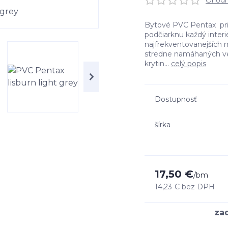
Ohodno
Bytové PVC Pentax prin
podčiarknu každý interi
najfrekventovanejších m
stredne namáhaných v
krytin...
celý popis
Dostupnosť
šírka
17,50 €
/
bm
14,23 €
bez DPH