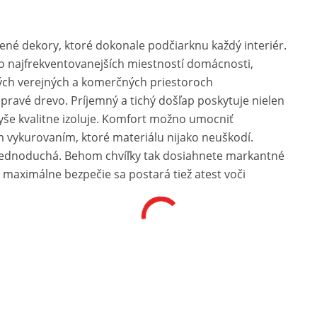
né dekory, ktoré dokonale podčiarknu každý interiér.
o najfrekventovanejších miestností domácnosti,
ých verejných a komerčných priestoroch
ravé drevo. Príjemný a tichý došľap poskytuje nielen
yše kvalitne izoluje. Komfort možno umocniť
vykurovaním, ktoré materiálu nijako neuškodí.
a jednoduchá. Behom chvíľky tak dosiahnete markantné
maximálne bezpečie sa postará tiež atest voči