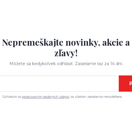
Nepremeškajte novinky, akcie a
zľavy!
Môžete sa kedykoľvek odhlásiť. Zasielame raz za 14 dní.
P
Súhlasím so
spracovaním osobných údajov
za účelom zasielania newslettera.