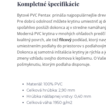
Kompletné špecifikácie
Bytové PVC Pentax prináša najpopulárnejšie dreve
Pre dobrú odolnosť môžete krytinu umiestniť aj d
spoľahlivo poslúži dokonca aj v stredne namáhan
Moderná PVC krytina v mnohých ohľadoch predčí p
kvalitný povrch, ale tiež
filcový
podklad, ktorý nav
umiestnením podlahy do priestorov s podlahovým 
Dokonca aj samotná inštalácia krytiny je rýchla 
zmeny vzhľadu svojho domova k lepšiemu. O Vaše 
pošmyknutiu, ktorým podlaha disponuje.
Materiál: 100% PVC
Celková hrúbka: 2,90 mm
Hrúbka nášľapnej vrstvy: 0,40 mm
Celková váha: 1950 g/m2