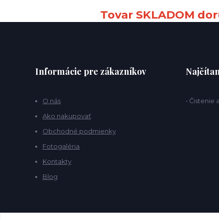
Tovar SKLADOM doru
Informácie pre zákazníkov
Najčítan
O nás
• Čistenie
Ako nakupovať
Obchodné podmienky
Fotogaléria
Kontakty
Blog