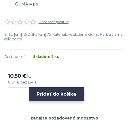
Ohodnotiť produkt
Šírka [cm] 45 Dĺžka [cm] 75 Materiálové zloženie Guma Farba čierna
celý popis
Dostupnosť
Skladom 2 ks
10,50 €
/
ks
8,54 €
bez DPH
Pridať do košíka