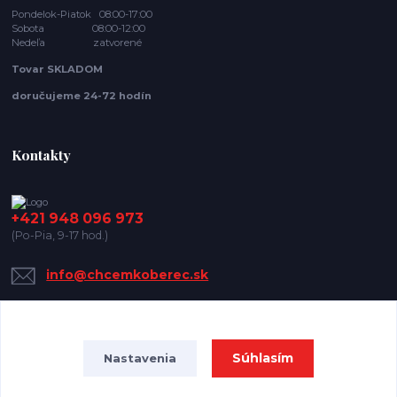
Pondelok-Piatok 08:00-17:00
Sobota 08:00-12:00
Nedeľa zatvorené
Tovar SKLADOM
doručujeme 24-72 hodín
Kontakty
+421 948 096 973
(Po-Pia, 9-17 hod.)
info@chcemkoberec.sk
Súhlasím
Nastavenia