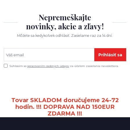
Nepremeškajte
novinky, akcie a zľavy!
Môžete sa kedykoľvek odhlásiť. Zasielame raz za 14 dní.
Prihlásiť sa
Súhlasím so
spracovaním osobných údajov
za účelom zasielania newslettera.
Tovar SKLADOM doručujeme 24-72
hodin. !!! DOPRAVA NAD 150EUR
ZDARMA !!!