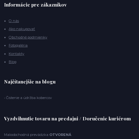
Informácie pre zákazníkov
O nás
Ako nakupovať
Obchodné podmienky
Fotogaléria
Kontakty
Blog
Najčítanejšie na blogu
• Čistenie a údržba kobercov
Vyzdvihnutie tovaru na predajni / Doručenie kuriérom
Maloobchodná prevádzka
OTVORENÁ