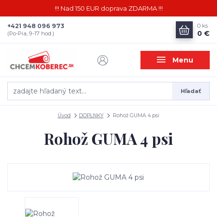
!!! Nad 150 EUR doprava ZDARMA !!!
+421 948 096 973
0
ks
0 €
(Po-Pia, 9-17 hod.)
Menu
Hľadať
Úvod
DOPLNKY
Rohož GUMA 4 psi
Rohož GUMA 4 psi