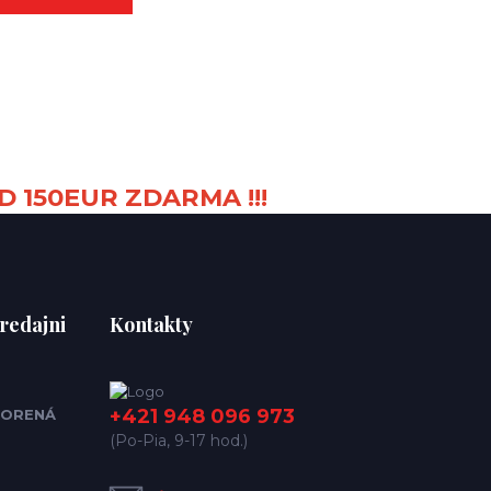
D 150EUR ZDARMA !!!
redajni
Kontakty
+421 948 096 973
ORENÁ
(Po-Pia, 9-17 hod.)