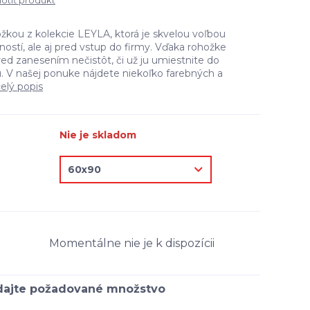
tiť produkt
ožkou z kolekcie LEYLA, ktorá je skvelou voľbou
tí, ale aj pred vstup do firmy. Vďaka rohožke
pred zanesením nečistôt, či už ju umiestnite do
ru. V našej ponuke nájdete niekoľko farebných a
elý popis
Nie je skladom
Momentálne nie je k dispozícii