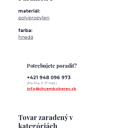
materiál
polypropylen
farba
hnedá
Potrebujete poradiť?
+421 948 096 973
(Po-Pia, 9-17 hod.)
info@chcemkoberec.sk
Tovar zaradený v
kategóriách