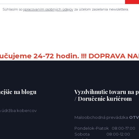
Súhlasím so
spracovaním osobných údajov
za účelom zasielania newslettera.
čujeme 24-72 hodin. !!! DOPRAVA NA
ejšie na blogu
Vyzdvihnutie tovaru na p
/ Doručenie kuriérom
 a údržba kobercov
Maloobchodná prevádzka
OTV
Pondelok-Piatok 08:00-17:00
Sobota 08:00-12:00