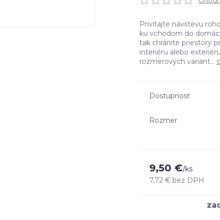
Ohodno
Privítajte návštevu roh
ku vchodom do domácnos
tak chránite priestory 
interiéru alebo exterié
rozmerových variant...
c
Dostupnosť
Rozmer
9,50 €
/
ks
7,72 €
bez DPH