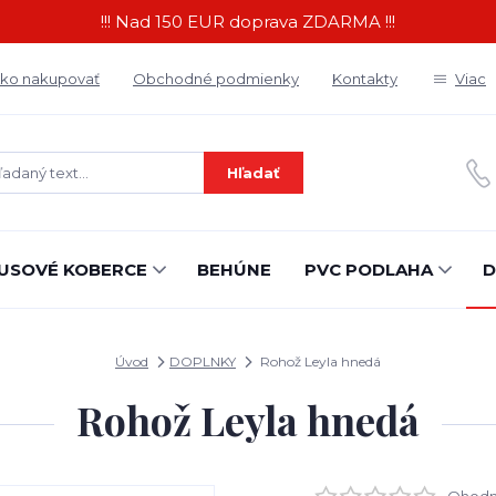
!!! Nad 150 EUR doprava ZDARMA !!!
ko nakupovať
Obchodné podmienky
Kontakty
Viac
Hľadať
USOVÉ KOBERCE
BEHÚNE
PVC PODLAHA
D
Úvod
DOPLNKY
Rohož Leyla hnedá
Rohož Leyla hnedá