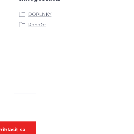
DOPLNKY
Rohože
rihlásiť sa