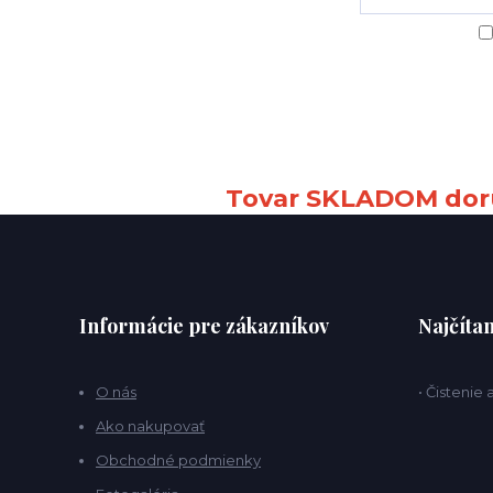
Tovar SKLADOM doru
Informácie pre zákazníkov
Najčítan
O nás
• Čistenie
Ako nakupovať
Obchodné podmienky