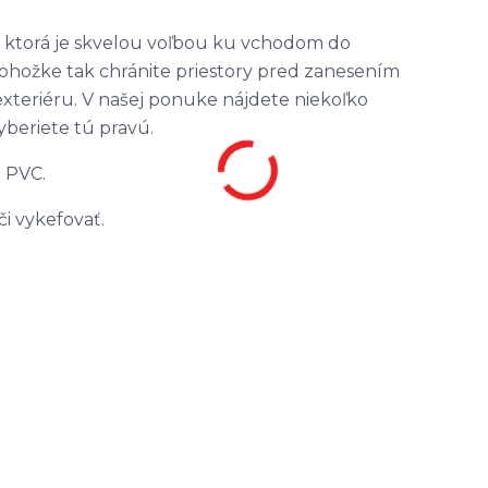
, ktorá je skvelou voľbou ku vchodom do
rohožke tak chránite priestory pred zanesením
o exteriéru. V našej ponuke nájdete niekoľko
yberiete tú pravú.
z PVC.
či vykefovať.