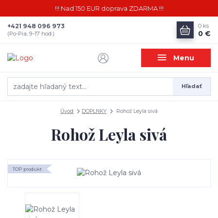
!!! Nad 150 EUR doprava ZDARMA !!!
+421 948 096 973
0
ks
0 €
(Po-Pia, 9-17 hod.)
Menu
Hľadať
Úvod
DOPLNKY
Rohož Leyla sivá
Rohož Leyla sivá
TOP produkt