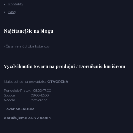
Kontakty
Blog
Najčítanejšie na blogu
• Čistenie a údržba kobercov
Vyzdvihnutie tovaru na predajni / Doručenie kuriérom
Maloobchodná prevádzka
OTVORENÁ
Pondelok-Piatok 08:00-17:00
Sobota 08:00-12:00
Nedeľa zatvorené
Tovar SKLADOM
doručujeme 24-72 hodín