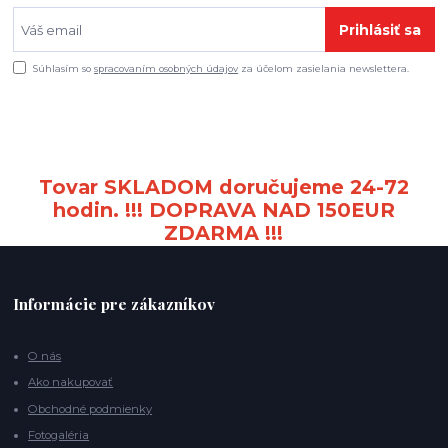
Prihlásiť sa
Súhlasím so
spracovaním osobných údajov
za účelom zasielania newslettera.
Tovar SKLADOM doručujeme 24-72
hodin. !!! DOPRAVA NAD 150EUR
ZDARMA !!!
Informácie pre zákazníkov
O nás
Ako nakupovať
Obchodné podmienky
Fotogaléria