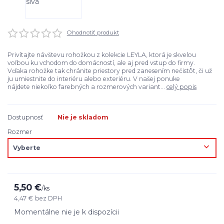
Ohodnotiť produkt
Privítajte návštevu rohožkou z kolekcie LEYLA, ktorá je skvelou
voľbou ku vchodom do domácností, ale aj pred vstup do firmy.
Vďaka rohožke tak chránite priestory pred zanesením nečistôt, či už
ju umiestnite do interiéru alebo exteriéru. V našej ponuke
nájdete niekoľko farebných a rozmerových variant...
celý popis
Dostupnosť
Nie je skladom
Rozmer
5,50 €
/
ks
4,47 €
bez DPH
Momentálne nie je k dispozícii