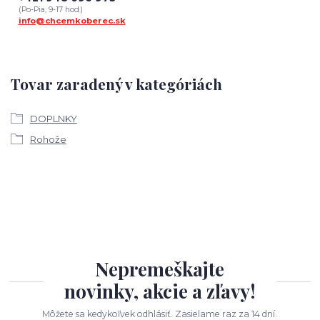
(Po-Pia, 9-17 hod.)
info@chcemkoberec.sk
Tovar zaradený v kategóriách
DOPLNKY
Rohože
Nepremeškajte
novinky, akcie a zľavy!
Môžete sa kedykoľvek odhlásiť. Zasielame raz za 14 dní.