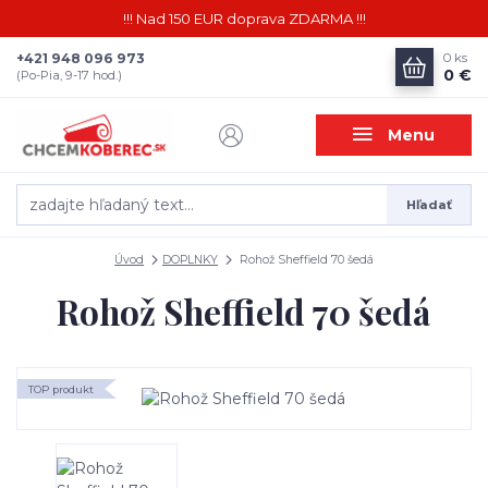
!!! Nad 150 EUR doprava ZDARMA !!!
+421 948 096 973
0
ks
0 €
(Po-Pia, 9-17 hod.)
Menu
Hľadať
Úvod
DOPLNKY
Rohož Sheffield 70 šedá
Rohož Sheffield 70 šedá
TOP produkt