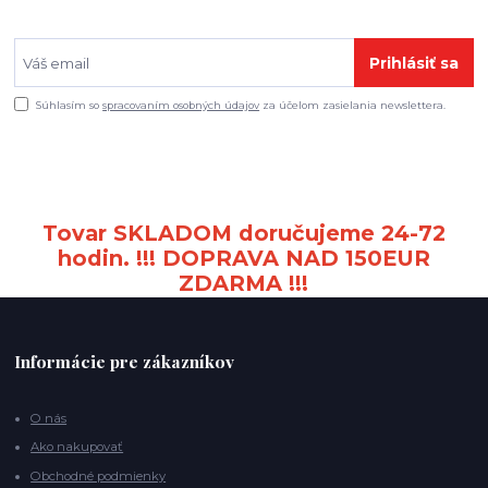
Prihlásiť sa
Súhlasím so
spracovaním osobných údajov
za účelom zasielania newslettera.
Tovar SKLADOM doručujeme 24-72
hodin. !!! DOPRAVA NAD 150EUR
ZDARMA !!!
Informácie pre zákazníkov
O nás
Ako nakupovať
Obchodné podmienky