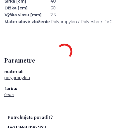
Šírka [cm]
40
Dĺžka [cm]
60
Výška vlasu [mm]
2.5
Materiálové zloženie
Polypropylén / Polyester / PVC
Parametre
materiál
polypropylen
farba
šeda
Potrebujete poradiť?
+421 948 096 973