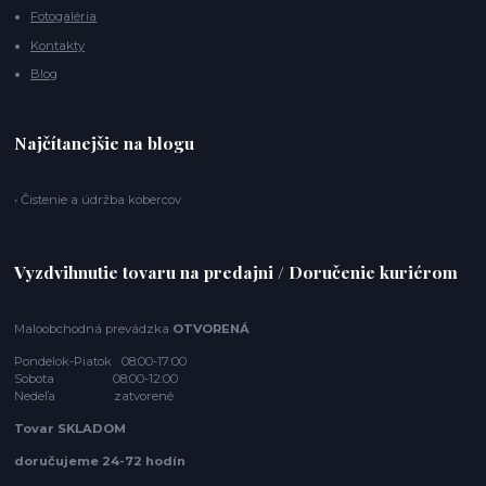
Fotogaléria
Kontakty
Blog
Najčítanejšie na blogu
• Čistenie a údržba kobercov
Vyzdvihnutie tovaru na predajni / Doručenie kuriérom
Maloobchodná prevádzka
OTVORENÁ
Pondelok-Piatok 08:00-17:00
Sobota 08:00-12:00
Nedeľa zatvorené
Tovar SKLADOM
doručujeme 24-72 hodín