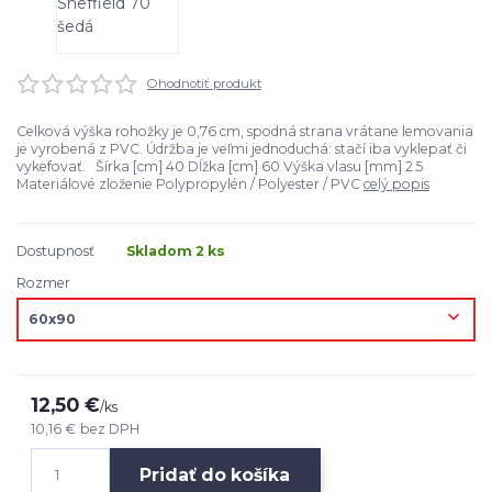
Ohodnotiť produkt
Celková výška rohožky je 0,76 cm, spodná strana vrátane lemovania
je vyrobená z PVC. Údržba je veľmi jednoduchá: stačí iba vyklepať či
vykefovať. Šírka [cm] 40 Dĺžka [cm] 60 Výška vlasu [mm] 2.5
Materiálové zloženie Polypropylén / Polyester / PVC
celý popis
Dostupnosť
Skladom 2 ks
Rozmer
12,50 €
/
ks
10,16 €
bez DPH
Pridať do košíka