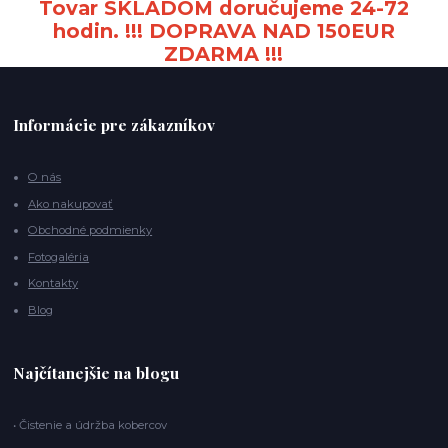
Tovar SKLADOM doručujeme 24-72
hodin. !!! DOPRAVA NAD 150EUR
ZDARMA !!!
Informácie pre zákazníkov
O nás
Ako nakupovať
Obchodné podmienky
Fotogaléria
Kontakty
Blog
Najčítanejšie na blogu
• Čistenie a údržba kobercov