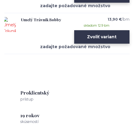
Umelý Trávnik Bobby
13,90 €
/
bm
skladom 12.9 bm
Zvoliť variant
Proklientský
prístup
19 rokov
skúseností