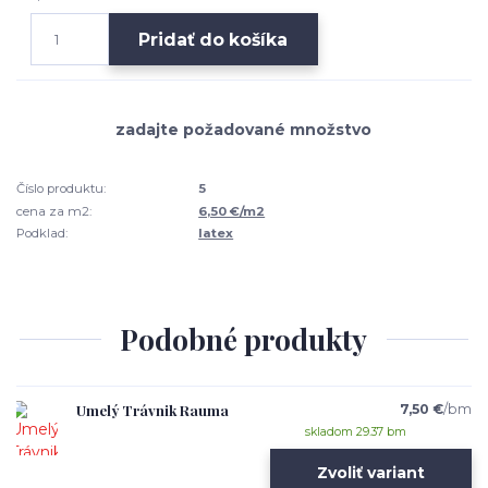
Pridať do košíka
Číslo produktu:
5
cena za m2:
6,50 €/m2
Podklad:
latex
Podobné produkty
Umelý Trávnik Rauma
7,50 €
/
bm
skladom 29.37 bm
Zvoliť variant