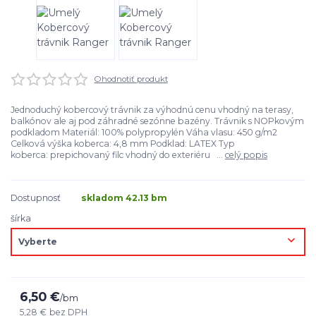
Ohodnotiť produkt
Jednoduchý kobercový trávnik za výhodnú cenu vhodný na terasy,
balkónov ale aj pod záhradné sezónne bazény. Trávnik s NOPkovým
podkladom Materiál: 100% polypropylén Váha vlasu: 450 g/m2
Celková výška koberca: 4,8 mm Podklad: LATEX Typ
koberca: prepichovaný filc vhodný do exteriéru ...
celý popis
Dostupnosť
skladom 42.13 bm
šírka
6,50 €
/
bm
5,28 €
bez DPH