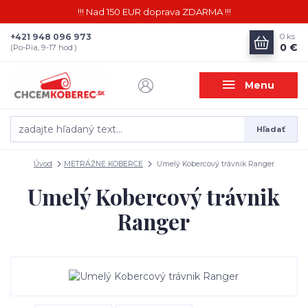
!!! Nad 150 EUR doprava ZDARMA !!!
+421 948 096 973
0
ks
0 €
(Po-Pia, 9-17 hod.)
Menu
Hľadať
Úvod
METRÁŽNE KOBERCE
Umelý Kobercový trávnik Ranger
Umelý Kobercový trávnik
Ranger