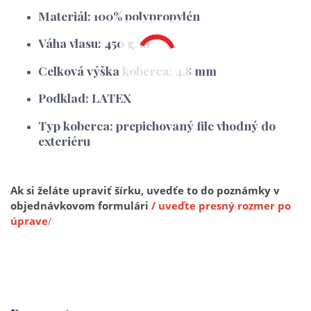
Materiál: 100% polypropylén
2
Váha vlasu: 450 g/m
Celková výška koberca: 4,8 mm
Podklad: LATEX
Typ koberca: prepichovaný filc vhodný do
exteriéru
Ak si želáte upraviť šírku, uvedťe to do poznámky v
objednávkovom formulári
/ uveďte presný rozmer po
úprave
/