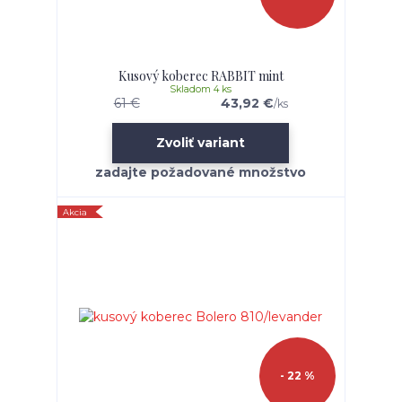
Kusový koberec RABBIT mint
Skladom 4 ks
61 €
43,92 €
/
ks
Zvoliť variant
Akcia
- 22 %