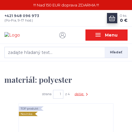
!!! Nad 150 EUR doprava ZDARMA !!!
+421 948 096 973
0
ks
0 €
(Po-Pia, 9-17 hod.)
Menu
Hľadať
materiál: polyester
strana
z 4
ďalšie
TOP produkt
Novinka