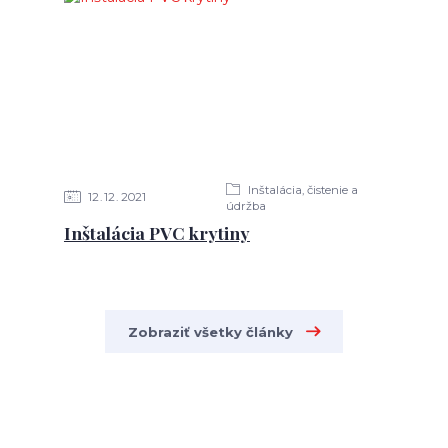
Inštalácia, čistenie a
12
12
2021
údržba
Inštalácia PVC krytiny
Zobraziť všetky články