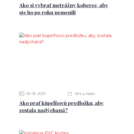
Ako si vybrať metrážny koberec, aby
ste ho po roku nemenili
05
05
2023
TIPY a TRIKY
Ako prať kúpeľňovú predložku, aby
zostala nadýchaná?