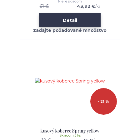
Nie je skladom
61 €
43,92 €
/
ks
Detail
- 21 %
kusový koberec Spring yellow
Skladom 3 ks