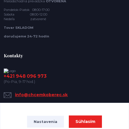
Maloobchodná prevádzka
OTVORENÁ
Pondelok-Piatok 08:00-17:00
Sobota 08:00-12:00
Nedeľa zatvorené
Tovar SKLADOM
doručujeme 24-72 hodín
Kontakty
+421 948 096 973
(Po-Pia, 9-17 hod.)
info@chcemkoberec.sk
Súhlasím
Nastavenia