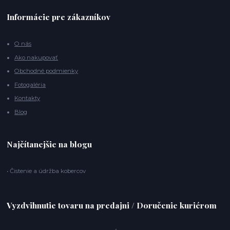
Informácie pre zákazníkov
O nás
Ako nakupovať
Obchodné podmienky
Fotogaléria
Kontakty
Blog
Najčítanejšie na blogu
• Čistenie a údržba kobercov
Vyzdvihnutie tovaru na predajni / Doručenie kuriérom