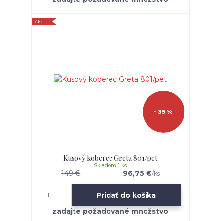
Akcia
- 35 %
Kusový koberec Greta 801/pet
Skladom 1 ks
149 €
96,75 €
/
ks
Pridať do košíka