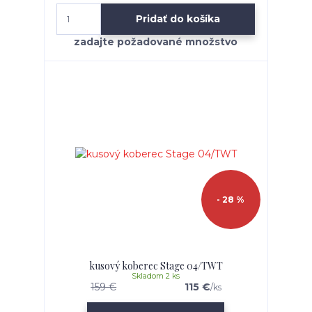
Pridať do košíka
- 28 %
kusový koberec Stage 04/TWT
Skladom 2 ks
159 €
115 €
/
ks