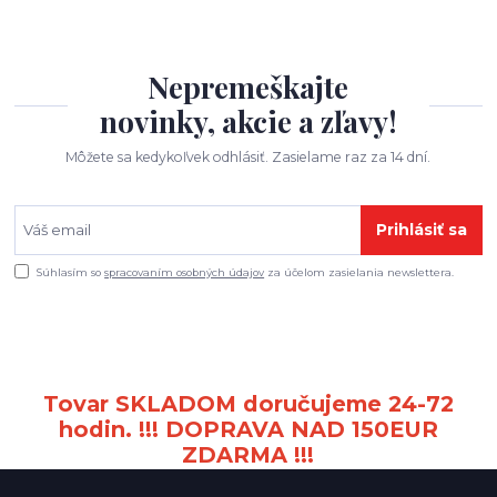
Nepremeškajte
novinky, akcie a zľavy!
Môžete sa kedykoľvek odhlásiť. Zasielame raz za 14 dní.
Prihlásiť sa
Súhlasím so
spracovaním osobných údajov
za účelom zasielania newslettera.
Tovar SKLADOM doručujeme 24-72
hodin. !!! DOPRAVA NAD 150EUR
ZDARMA !!!