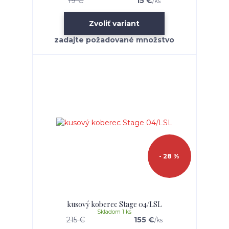
19 €
15 €
/
ks
Zvoliť variant
- 28 %
kusový koberec Stage 04/LSL
Skladom 1 ks
215 €
155 €
/
ks