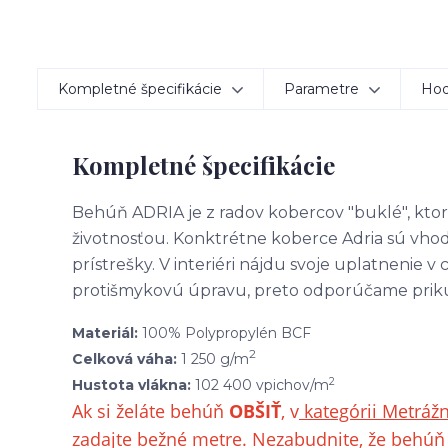
Kompletné špecifikácie
Parametre
Hod
Kompletné špecifikácie
Behúň ADRIA je z radov kobercov "buklé", kto
životnosťou. Konktrétne koberce Adria sú vhodn
prístrešky. V interiéri nájdu svoje uplatnenie
protišmykovú úpravu, preto odporúčame prik
Materiál:
100% Polypropylén BCF
2
Celková váha:
1 250 g/m
2
Hustota vlákna:
102 400 vpichov/m
Ak si želáte behúň
OBŠIŤ
, v
kategórii Metráž
zadajte bežné metre. Nezabudnite, že behúň 