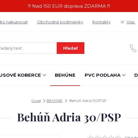
!!! Nad 150 EUR doprava ZDARMA !!!
ko nakupovať
Obchodné podmienky
Kontakty
Viac
Hľadať
USOVÉ KOBERCE
BEHÚNE
PVC PODLAHA
D
Úvod
BEHÚNE
Behúň Adria 30/PSP
Behúň Adria 30/PSP