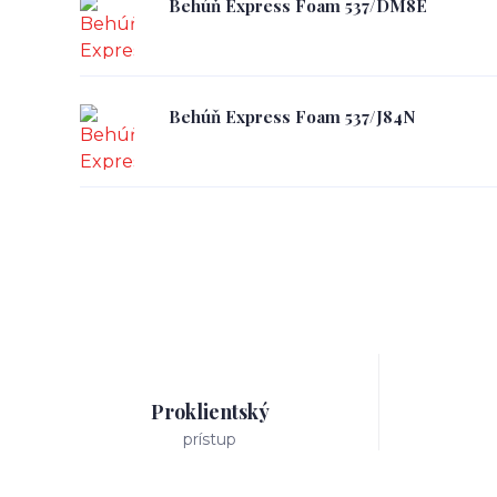
Behúň Express Foam 537/DM8E
Behúň Express Foam 537/J84N
Proklientský
prístup