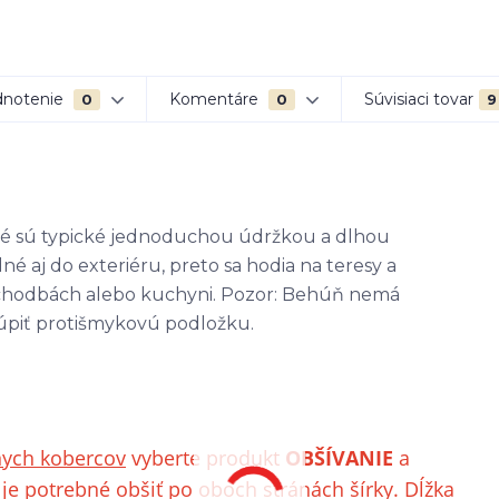
notenie
Komentáre
Súvisiaci tovar
0
0
9
ré sú typické jednoduchou údržkou a dlhou
é aj do exteriéru, preto sa hodia na teresy a
 v chodbách alebo kuchyni. Pozor: Behúň nemá
úpiť protišmykovú podložku.
nych kobercov
vyberte produkt
OBŠÍVANIE
a
je potrebné obšiť po oboch stránách šírky. Dĺžka