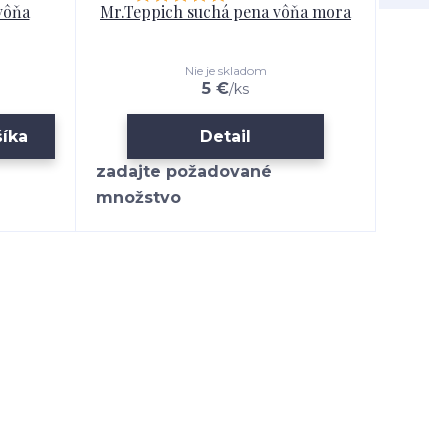
vôňa
Mr.Teppich suchá pena vôňa mora
SIDOL
na dre
Nie je skladom
5 €
/
ks
šíka
Detail