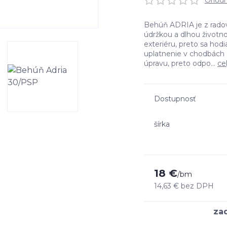
Ohodno
Behúň ADRIA je z radov
údržkou a dlhou životn
exteriéru, preto sa hodia
uplatnenie v chodbách
úpravu, preto odpo...
ce
Dostupnosť
šírka
18 €
/
bm
14,63 €
bez DPH