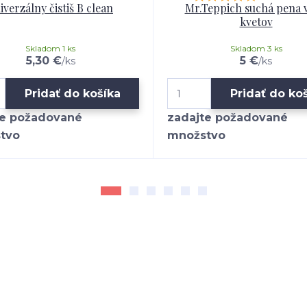
iverzálny čistiš B clean
Mr.Teppich suchá pena 
kvetov
Skladom 1 ks
Skladom 3 ks
5,30 €
5 €
/
ks
/
ks
Pridať do košíka
Pridať do ko