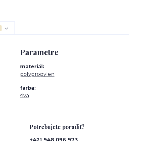
Parametre
materiál
polypropylen
farba
siva
Potrebujete poradiť?
+421 948 096 973