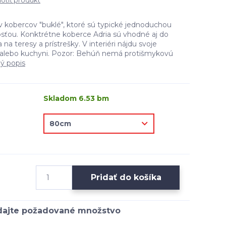
tiť produkt
 kobercov "buklé", ktoré sú typické jednoduchou
osťou. Konktrétne koberce Adria sú vhodné aj do
 na teresy a prístrešky. V interiéri nájdu svoje
 alebo kuchyni. Pozor: Behúň nemá protišmykovú
lý popis
Skladom 6.53 bm
Pridať do košíka