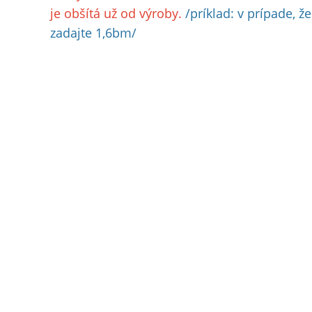
je obšítá už od výroby.
/príklad: v prípade, ž
zadajte 1,6bm/