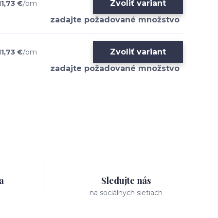
Zvoliť variant
11,73 €
/
bm
Zvoliť variant
11,73 €
/
bm
a
Sledujte nás
na sociálnych sietiach