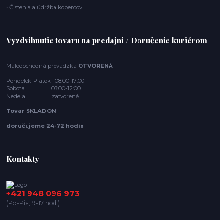
• Čistenie a údržba kobercov
Vyzdvihnutie tovaru na predajni / Doručenie kuriérom
Maloobchodná prevádzka
OTVORENÁ
Pondelok-Piatok 08:00-17:00
Sobota 08:00-12:00
Nedeľa zatvorené
Tovar SKLADOM
doručujeme 24-72 hodín
Kontakty
+421 948 096 973
(Po-Pia, 9-17 hod.)