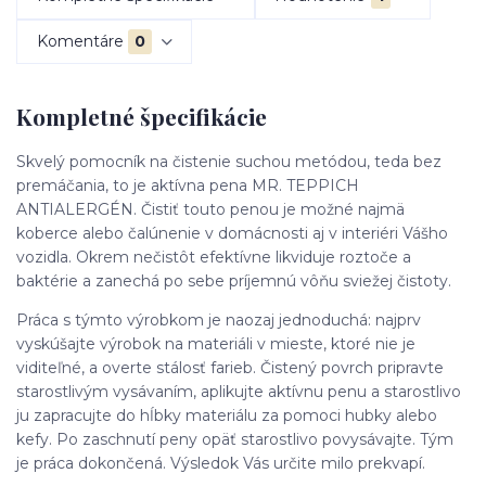
Komentáre
0
Kompletné špecifikácie
Skvelý pomocník na čistenie suchou metódou, teda bez
premáčania, to je aktívna pena MR. TEPPICH
ANTIALERGÉN. Čistiť touto penou je možné najmä
koberce alebo čalúnenie v domácnosti aj v interiéri Vášho
vozidla. Okrem nečistôt efektívne likviduje roztoče a
baktérie a zanechá po sebe príjemnú vôňu sviežej čistoty.
Práca s týmto výrobkom je naozaj jednoduchá: najprv
vyskúšajte výrobok na materiáli v mieste, ktoré nie je
viditeľné, a overte stálosť farieb. Čistený povrch pripravte
starostlivým vysávaním, aplikujte aktívnu penu a starostlivo
ju zapracujte do hĺbky materiálu za pomoci hubky alebo
kefy. Po zaschnutí peny opäť starostlivo povysávajte. Tým
je práca dokončená. Výsledok Vás určite milo prekvapí.