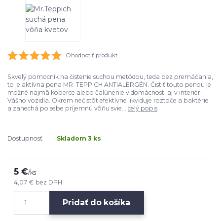
Ohodnotiť produkt
Skvelý pomocník na čistenie suchou metódou, teda bez premáčania,
to je aktívna pena MR. TEPPICH ANTIALERGÉN. Čistiť touto penou je
možné najmä koberce alebo čalúnenie v domácnosti aj v interiéri
Vášho vozidla. Okrem nečistôt efektívne likviduje roztoče a baktérie
a zanechá po sebe príjemnú vôňu svie...
celý popis
Dostupnosť
Skladom 3 ks
5 €
/
ks
4,07 €
bez DPH
Pridať do košíka