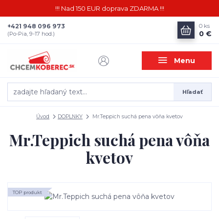
!!! Nad 150 EUR doprava ZDARMA !!!
+421 948 096 973
0
ks
0 €
(Po-Pia, 9-17 hod.)
Menu
Hľadať
Úvod
DOPLNKY
Mr.Teppich suchá pena vôňa kvetov
Mr.Teppich suchá pena vôňa
kvetov
TOP produkt