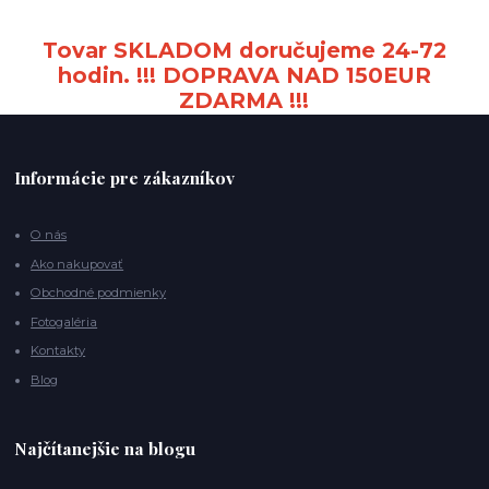
Tovar SKLADOM doručujeme 24-72
hodin. !!! DOPRAVA NAD 150EUR
ZDARMA !!!
Informácie pre zákazníkov
O nás
Ako nakupovať
Obchodné podmienky
Fotogaléria
Kontakty
Blog
Najčítanejšie na blogu