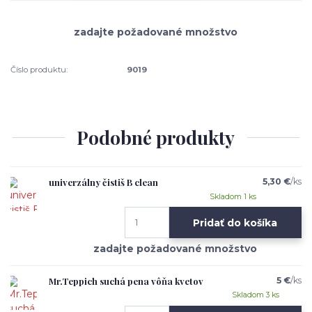
Číslo produktu:
9019
Podobné produkty
univerzálny čistiš B clean
5,30 €
/
ks
Skladom 1 ks
Pridať do košíka
Mr.Teppich suchá pena vôňa kvetov
5 €
/
ks
Skladom 3 ks