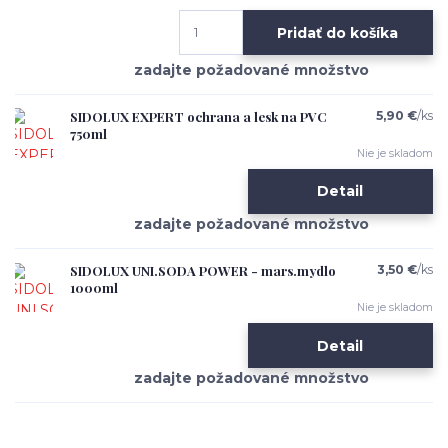
Pridať do košíka
SIDOLUX EXPERT ochrana a lesk na PVC
5,90 €
/
ks
750ml
Nie je skladom
Detail
SIDOLUX UNI.SODA POWER - mars.mydlo
3,50 €
/
ks
1000ml
Nie je skladom
Detail