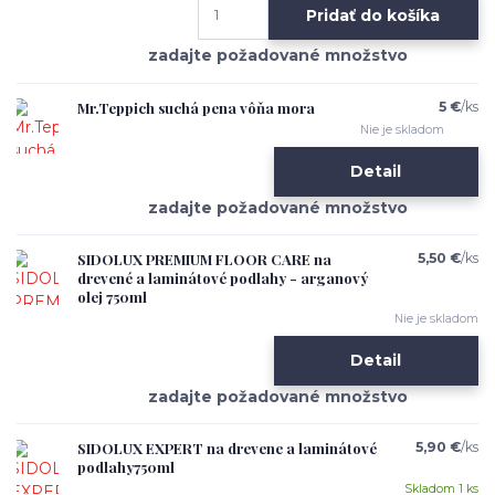
Pridať do košíka
Mr.Teppich suchá pena vôňa mora
5 €
/
ks
Nie je skladom
Detail
SIDOLUX PREMIUM FLOOR CARE na
5,50 €
/
ks
drevené a laminátové podlahy - arganový
olej 750ml
Nie je skladom
Detail
SIDOLUX EXPERT na drevene a laminátové
5,90 €
/
ks
podlahy750ml
Skladom 1 ks