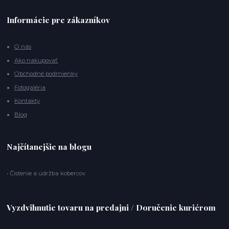
Informácie pre zákazníkov
O nás
Ako nakupovať
Obchodné podmienky
Fotogaléria
Kontakty
Blog
Najčítanejšie na blogu
• Čistenie a údržba kobercov
Vyzdvihnutie tovaru na predajni / Doručenie kuriérom