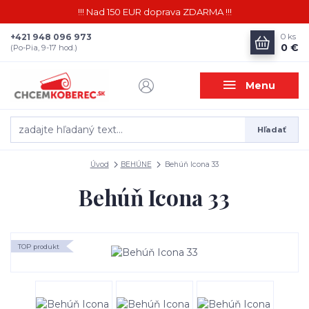
!!! Nad 150 EUR doprava ZDARMA !!!
+421 948 096 973
0
ks
0 €
(Po-Pia, 9-17 hod.)
Menu
Hľadať
Úvod
BEHÚNE
Behúň Icona 33
Behúň Icona 33
TOP produkt