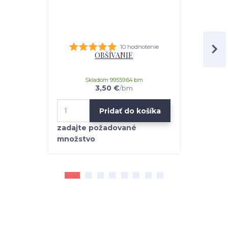
10 hodnotenie
OBŠÍVANIE
univerz
Skladom 99559.64 bm
3,50 €
/
bm
Pridať do košíka