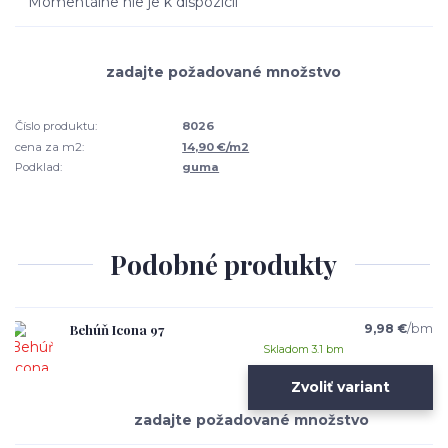
Momentálne nie je k dispozícii
Číslo produktu:
8026
cena za m2:
14,90 €/m2
Podklad:
guma
Podobné produkty
Behúň Icona 97
9,98 €
/
bm
Skladom 3.1 bm
Zvoliť variant