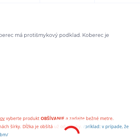
berec má protišmykový podklad. Koberec je
cov
vyberte produkt
OBŠÍVANIE
a zadajte bežné metre.
ch šírky. Dĺžka je obšítá už od výroby.
/príklad: v prípade, že
6bm/