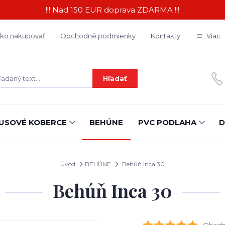
!!! Nad 150 EUR doprava ZDARMA !!!
ko nakupovať
Obchodné podmienky
Kontakty
Viac
Hľadať
USOVÉ KOBERCE
BEHÚNE
PVC PODLAHA
D
Úvod
BEHÚNE
Behúň Inca 30
Behúň Inca 30