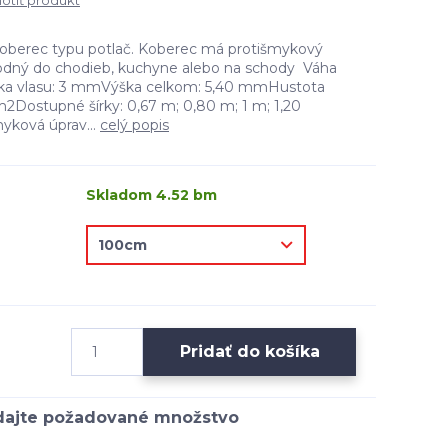
tiť produkt
koberec typu potlač. Koberec má protišmykový
hodný do chodieb, kuchyne alebo na schody Váha
ka vlasu: 3 mmVýška celkom: 5,40 mmHustota
m2Dostupné šírky: 0,67 m; 0,80 m; 1 m; 1,20
myková úprav...
celý popis
Skladom 4.52 bm
Pridať do košíka