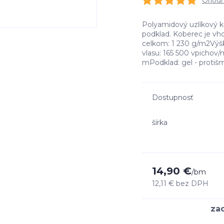
Ohodno
Polyamidový uzlíkový 
podklad. Koberec je v
celkom: 1 230 g/m2Výš
vlasu: 165 500 vpichov/
mPodklad: gel - protiš
Dostupnosť
šírka
14,90 €
/
bm
12,11 €
bez DPH