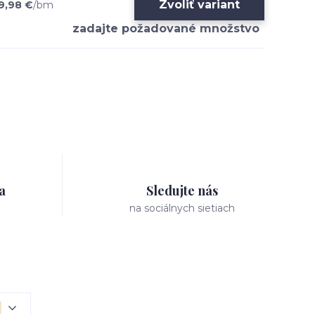
Zvoliť variant
9,98 €
/
bm
a
Sledujte nás
na sociálnych sietiach