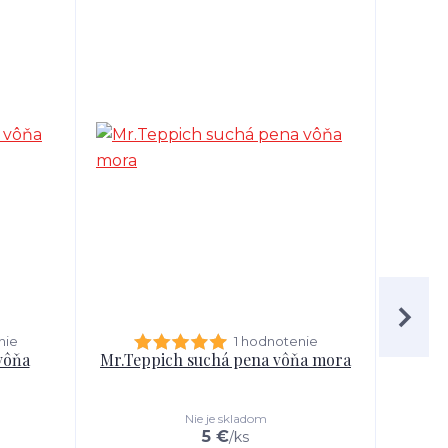
nie
1 hodnotenie
vôňa
Mr.Teppich suchá pena vôňa mora
SIDOL
na dre
Nie je skladom
5 €
/
ks