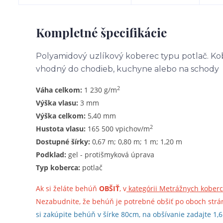
Kompletné špecifikácie
Polyamidový uzlíkový koberec typu potlač. Ko
vhodný do chodieb, kuchyne alebo na schody
2
Váha celkom:
1 230 g/m
Výška vlasu:
3 mm
Výška celkom:
5,40 mm
2
Hustota vlasu:
165 500 vpichov/m
Dostupné šírky:
0,67 m; 0,80 m; 1 m
; 1,20 m
Podklad:
gel - protišmyková úprava
Typ koberca:
potlač
Ak si želáte behúň
OBŠIŤ
, v
kategórii Metrážnych kober
Nezabudnite, že behúň je potrebné obšiť po oboch stráná
si zakúpite behúň v šírke 80cm, na obšívanie zadajte 1,