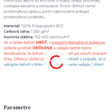
miestností akými sú kuchyňa, chodba, terasy, prístrešky,
vonkajšie kaviarne a reštaurácie. Pozor: Behúň nemá
protišmykovú úpravu, preto odporúčame prikúpiť
protišmykovú podložku.
Materiál:
100% Polypropylén BCF
2
Celková váha:
1 250 g/m
2
Hustota vlákna:
102 400 vpichov/m
Ak si želáte behúň
OBŠIŤ
, v
kategórii Metrážnych kobercov
vyberte produkt
OBŠÍVANIE
a zadajte bežné metre.
Nezabudnite, že behúň je potrebné obšiť po oboch stránách
šírky. Dĺžka je obšítá už od výroby.
/príklad: v prípade, že si
zakúpite behúň v šírke 80cm, na obšívanie zadajte 1,6bm/
Parametre