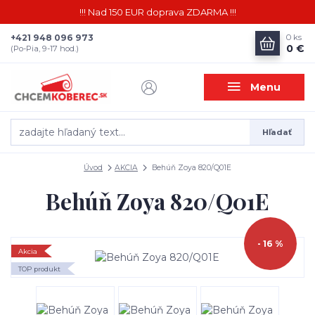
!!! Nad 150 EUR doprava ZDARMA !!!
+421 948 096 973
0
ks
0 €
(Po-Pia, 9-17 hod.)
Menu
Hľadať
Úvod
AKCIA
Behúň Zoya 820/Q01E
Behúň Zoya 820/Q01E
- 16 %
Akcia
TOP produkt