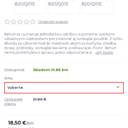
Ohodnotiť produkt
Behúň sa vyznačuje jednoduchou údržbou a pomerne vysokými
záťažovými vlastnosťami pre vnútorné aj vonkajšie použitie. Z tohto
dôvodu sa výborne hodí do miestností akými sú kuchyňa, chodba,
terasy, prístrešky, vonkajšie kaviarne a reštaurácie. Pozor: Behúň
nemá protišmykovú úpravu, preto odporúčame p...
celý popis
Dostupnosť
Skladom 10.86 bm
šírka
Cena pred
21,90 €
zľavou
18,50 €
/
bm