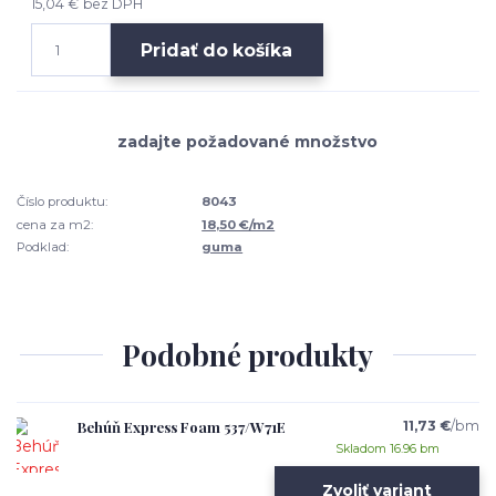
15,04 €
bez DPH
Pridať do košíka
Číslo produktu:
8043
cena za m2:
18,50 €/m2
Podklad:
guma
Podobné produkty
Behúň Express Foam 537/W71E
11,73 €
/
bm
Skladom 16.96 bm
Zvoliť variant