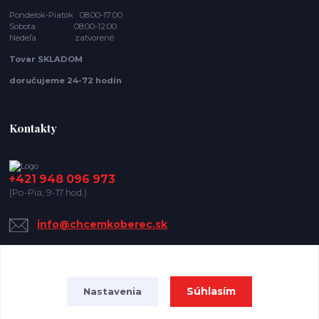
Pondelok-Piatok 08:00-17:00
Sobota 08:00-12:00
Nedeľa zatvorené
Tovar SKLADOM
doručujeme 24-72 hodín
Kontakty
+421 948 096 973
(Po-Pia, 9-17 hod.)
info@chcemkoberec.sk
Súhlasím
Nastavenia