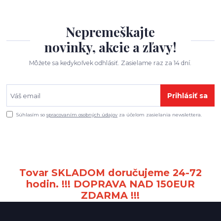
Nepremeškajte
novinky, akcie a zľavy!
Môžete sa kedykoľvek odhlásiť. Zasielame raz za 14 dní.
Prihlásiť sa
Súhlasím so
spracovaním osobných údajov
za účelom zasielania newslettera.
Tovar SKLADOM doručujeme 24-72
hodin. !!! DOPRAVA NAD 150EUR
ZDARMA !!!