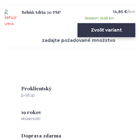
Behúň Adria 30/PSP
14,85 €
/
bm
Skladom 26.68 bm
Zvoliť variant
Proklientský
prístup
19 rokov
skúseností
Doprava zdarma