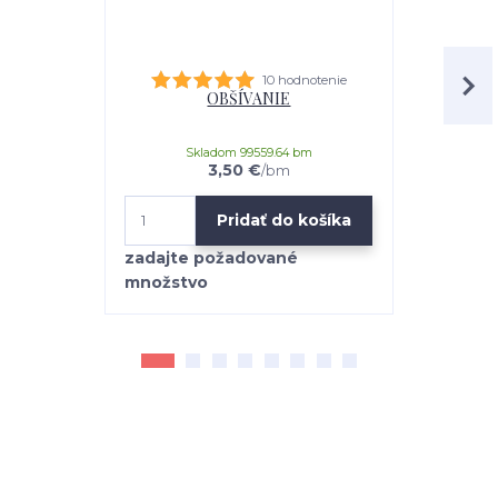
10 hodnotenie
OBŠÍVANIE
univerz
Skladom 99559.64 bm
3,50 €
/
bm
Pridať do košíka