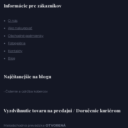
Informácie pre zákazníkov
O nás
Ako nakupovať
Obchodné podmienky
Fotogaléria
Kontakty
Blog
Najčítanejšie na blogu
• Čistenie a údržba kobercov
Vyzdvihnutie tovaru na predajni / Doručenie kuriérom
Maloobchodná prevádzka
OTVORENÁ