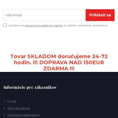
Prihlásiť sa
Súhlasím so
spracovaním osobných údajov
za účelom zasielania newslettera.
Tovar SKLADOM doručujeme 24-72
hodin. !!! DOPRAVA NAD 150EUR
ZDARMA !!!
Informácie pre zákazníkov
O nás
Ako nakupovať
Obchodné podmienky