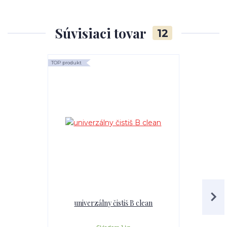
Súvisiaci tovar
12
TOP produkt
TOP produkt
univerzálny čistiš B clean
Mr.Teppich 