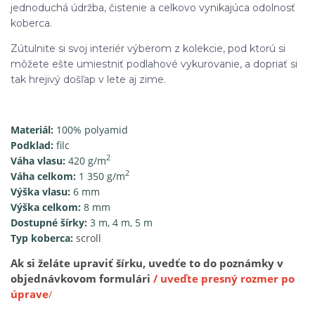
jednoduchá údržba, čistenie a celkovo vynikajúca odolnosť
koberca.
Zútulnite si svoj interiér výberom z kolekcie, pod ktorú si
môžete ešte umiestniť podlahové vykurovanie, a dopriať si
tak hrejivý došľap v lete aj zime.
Materiál:
100% polyamid
Podklad:
filc
2
Váha vlasu:
420 g/m
2
Váha celkom:
1 350 g/m
Výška vlasu:
6 mm
Výška celkom:
8 mm
Dostupné šírky:
3 m, 4 m, 5 m
Typ koberca:
scroll
Ak si želáte upraviť šírku, uvedťe to do poznámky v
objednávkovom formulári
/ uveďte presný rozmer po
úprave
/