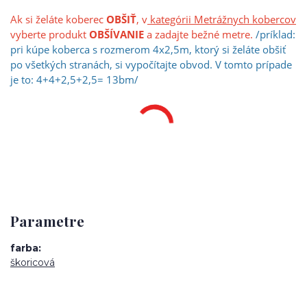
Ak si želáte koberec
OBŠIŤ
, v
kategórii Metrážnych kobercov
vyberte produkt
OBŠÍVANIE
a zadajte bežné metre.
/príklad:
pri kúpe koberca s rozmerom 4x2,5m, ktorý si želáte obšiť
po všetkých stranách, si vypočíta
jt
e obvod. V tomto prípade
je to: 4+4+2,5+2,5= 13bm/
Parametre
farba
škoricová