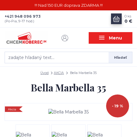
!!! Nad 150 EUR doprava ZDARMA !!!
+421 948 096 973
0
ks
0 €
(Po-Pia, 9-17 hod.)
Menu
Hľadať
Úvod
AKCIA
Bella Marbella 35
Bella Marbella 35
- 19 %
Akcia