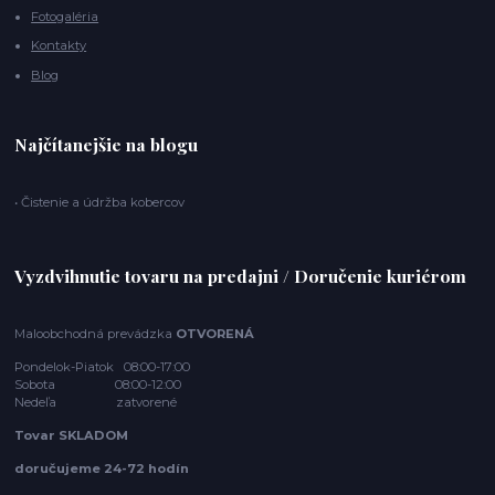
Fotogaléria
Kontakty
Blog
Najčítanejšie na blogu
• Čistenie a údržba kobercov
Vyzdvihnutie tovaru na predajni / Doručenie kuriérom
Maloobchodná prevádzka
OTVORENÁ
Pondelok-Piatok 08:00-17:00
Sobota 08:00-12:00
Nedeľa zatvorené
Tovar SKLADOM
doručujeme 24-72 hodín