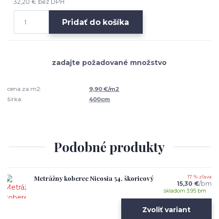
32,20 €
bez DPH
Pridať do košíka
cena za m2:
9,90 €/m2
šírka:
400cm
Podobné produkty
Metrážny koberec Nicosia 54, škoricový
17 % zľava
15,30 €
/
bm
skladom 3.95 bm
Zvoliť variant