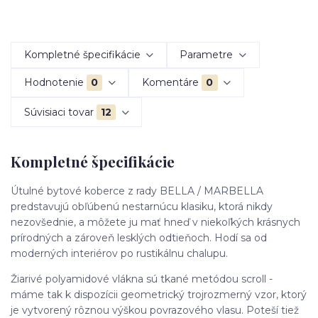
Kompletné špecifikácie
Parametre
Hodnotenie
0
Komentáre
0
Súvisiaci tovar
12
Kompletné špecifikácie
Útulné bytové koberce z rady BELLA / MARBELLA
predstavujú obľúbenú nestarnúcu klasiku, ktorá nikdy
nezovšednie, a môžete ju mať hneď v niekoľkých krásnych
prírodných a zároveň lesklých odtieňoch. Hodí sa od
moderných interiérov po rustikálnu chalupu.
Žiarivé polyamidové vlákna sú tkané metódou scroll -
máme tak k dispozícii geometrický trojrozmerný vzor, ktorý
je vytvorený rôznou výškou povrazového vlasu. Poteší tiež