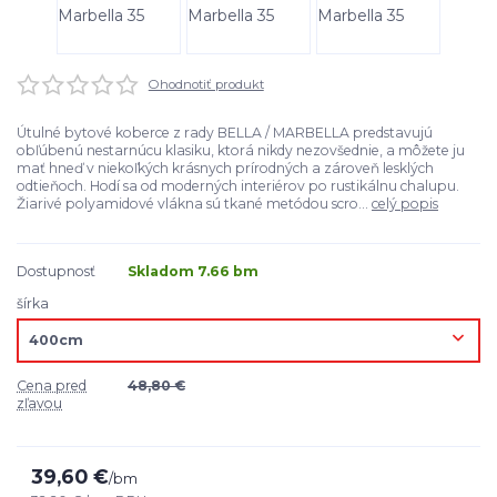
Ohodnotiť produkt
Útulné bytové koberce z rady BELLA / MARBELLA predstavujú
obľúbenú nestarnúcu klasiku, ktorá nikdy nezovšednie, a môžete ju
mať hneď v niekoľkých krásnych prírodných a zároveň lesklých
odtieňoch. Hodí sa od moderných interiérov po rustikálnu chalupu.
Žiarivé polyamidové vlákna sú tkané metódou scro...
celý popis
Dostupnosť
Skladom 7.66 bm
šírka
Cena pred
48,80 €
zľavou
39,60 €
/
bm