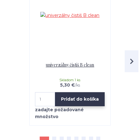
univerzálny čistiš B clean
Mr.Teppich 
Skladom 1 ks
5,30 €
/
ks
Pridať do košíka