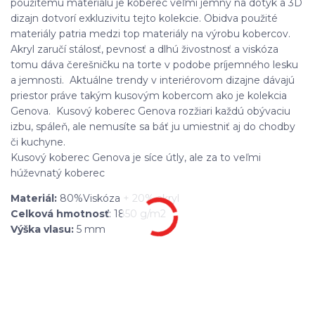
použitému materiálu je koberec veľmi jemný na dotyk a 3D
dizajn dotvorí exkluzivitu tejto kolekcie. Obidva použité
materiály patria medzi top materiály na výrobu kobercov.
Akryl zaručí stálosť, pevnosť a dlhú živostnosť a viskóza
tomu dáva čerešničku na torte v podobe príjemného lesku
a jemnosti. Aktuálne trendy v interiérovom dizajne dávajú
priestor práve takým kusovým kobercom ako je kolekcia
Genova. Kusový koberec Genova rozžiari každú obývaciu
izbu, spáleň, ale nemusíte sa báť ju umiestniť aj do chodby
či kuchyne.
Kusový koberec Genova je síce útly, ale za to veľmi
húževnatý koberec
Materiál:
80%Viskóza + 20% akryl
Celková hmotnosť
: 1850 g/m2
Výška vlasu:
5 mm