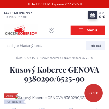
!!! Nad 150 EUR doprava ZDARMA !!!
+421 948 096 973
0
ks
0 €
(Po-Pia, 9-17 hod.)
Menu
Hľadať
Úvod
AKCIA
Kusový Koberec GENOVA 9380290/6525-90
Kusový Koberec GENOVA
9380290/6525-90
- 20 %
Akcia
TOP produkt