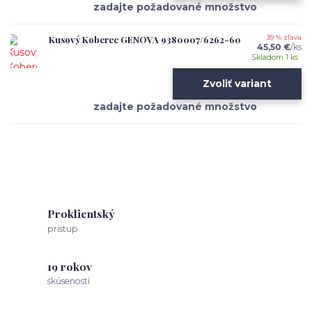
Kusový Koberec GENOVA 9380007/6262-60
39 % zľava
45,50 €
/
ks
Skladom 1 ks
Zvoliť variant
Proklientský
prístup
19 rokov
skúseností