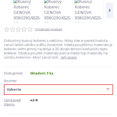
Ohodnotiť produkt
Exkluzívny kusový koberec s viskózou. Nízky vlas a vysoká hustota
zaručí ľahkú údržbu a dlhú živostnosť. Vďaka použitému materiálu je
koberec veľmi jemný na dotyk a 3D dizajn dotvorí exkluzivitu tejto
kolekcie. Obidva použité materiály patria medzi top materiály na
výrobu kobercov. Akryl zaručí stál...
celý popis
Dostupnosť
Skladom 3 ks
Rozmer
Cena pred
42 €
zľavou