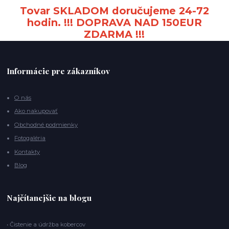
Tovar SKLADOM doručujeme 24-72
hodin. !!! DOPRAVA NAD 150EUR
ZDARMA !!!
Informácie pre zákazníkov
O nás
Ako nakupovať
Obchodné podmienky
Fotogaléria
Kontakty
Blog
Najčítanejšie na blogu
• Čistenie a údržba kobercov