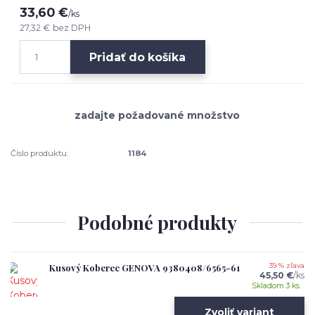
33,60 €
/
ks
27,32 €
bez DPH
Pridať do košíka
Číslo produktu:
1184
Podobné produkty
Kusový Koberec GENOVA 9380408/6565-61
39 % zľava
45,50 €
/
ks
Skladom 3 ks
Zvoliť variant