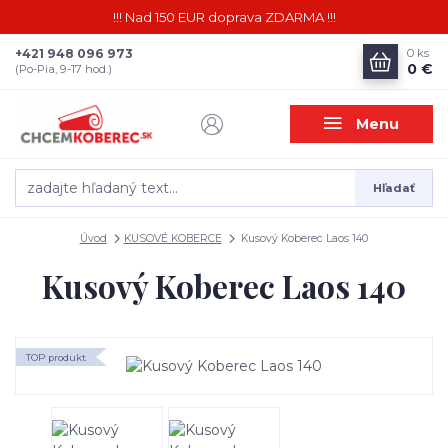
!!! Nad 150 EUR doprava ZDARMA !!!
+421 948 096 973
0
ks
0 €
(Po-Pia, 9-17 hod.)
Menu
Hľadať
Úvod
KUSOVÉ KOBERCE
Kusový Koberec Laos 140
Kusový Koberec Laos 140
TOP produkt