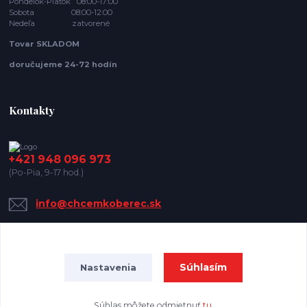
Pondelok-Piatok 08:00-17:00
Sobota 08:00-12:00
Nedeľa zatvorené
Tovar SKLADOM
doručujeme 24-72 hodín
Kontakty
+421 948 096 973
(Po-Pia, 9-17 hod.)
info@chcemkoberec.sk
Súhlasím
Nastavenia
Súhlas môžete odmietnuť
tu
.