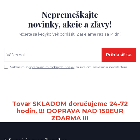
Nepremeškajte
novinky, akcie a zľavy!
Môžete sa kedykoľvek odhlásiť. Zasielame raz za 14 dní.
Prihlásiť sa
Súhlasím so
spracovaním osobných údajov
za účelom zasielania newslettera.
Tovar SKLADOM doručujeme 24-72
hodin. !!! DOPRAVA NAD 150EUR
ZDARMA !!!