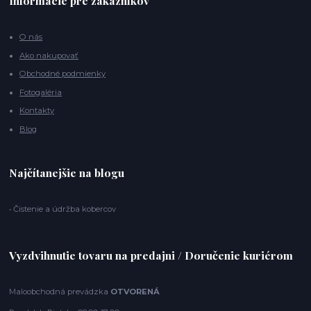
Informácie pre zákazníkov
O nás
Ako nakupovať
Obchodné podmienky
Fotogaléria
Kontakty
Blog
Najčítanejšie na blogu
• Čistenie a údržba kobercov
Vyzdvihnutie tovaru na predajni / Doručenie kuriérom
Maloobchodná prevádzka
OTVORENÁ