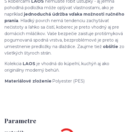
S kobercami
LAOS
nemusíte robiť ústupky - aj jemná
pohodlná podložka môže oplývať vlastnosťami, ako je
napríklad
jednoduchá údržba vďaka možnosti ručného
prania
. Hladký povrch nemá tendenciu zachytávať
nečistoty a ľahko sa čistí, koberec je preto vhodný aj pre
domácich miláčikov. Vaše bezpečie zaisťuje protišmyková
pogumovaná spodná vrstva, bezproblémové je preto aj
umiestnenie predložky na dlaždice. Zaujme tiež
obšitie
zo
všetkých štyroch strán.
Kolekcia
LAOS
je vhodná do kúpeľní, kuchýň aj ako
originálny moderný behúň.
Materiálové zloženie
Polyester (PES)
Parametre