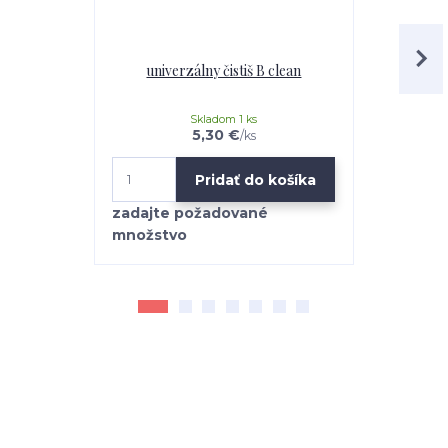
univerzálny čistiš B clean
Mr.Teppich 
Skladom 1 ks
5,30 €
/
ks
Pridať do košíka