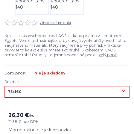
Ohodnotiť produkt
Kolekcia kusových kobercov LAOS je tkaná priamo v samotnom
Egypte. Veselé aj striedmejšie farby dávajú vyniknúť štýlovosti tohto
zaujímavého materiálu, ktorý zaujme na prvý pohľad. Praktické
prvky tejto kolekcie si všimnete ako druhé. S kobercami LAOS
nemusíte robiť ústupky - aj jemná pohodlná podlo...
celý popis
Dostupnosť
Nie je skladom
Rozmer
26,30 €
/
ks
21,38 €
bez DPH
Momentálne nie je k dispozícii