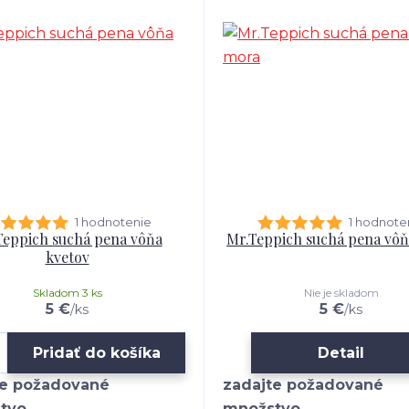
1 hodnotenie
1 hodnote
Teppich suchá pena vôňa
Mr.Teppich suchá pena vô
kvetov
Skladom 3 ks
Nie je skladom
5 €
5 €
/
ks
/
ks
Pridať do košíka
Detail