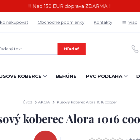
!!! Nad 150 EUR doprava ZDARMA !!!
ko nakupovať
Obchodné podmienky
Kontakty
Viac
Hľadať
USOVÉ KOBERCE
BEHÚNE
PVC PODLAHA
D
Úvod
AKCIA
Kusový koberec Alora 1016 cooper
ový koberec Alora 1016 co