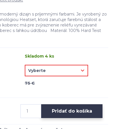
tiť produkt
oderný dizajn s príjemnými farbami. Je vyrobený zo
nológiou Heatset, ktorá zaručuje farebnú stálosť a
o koberec má pre zvýraznenie reliéfu vyrezávané
Koberec s ľahkou údržbou Materiál: 100% Hard Teist
Skladom 4 ks
75 €
Pridať do košíka