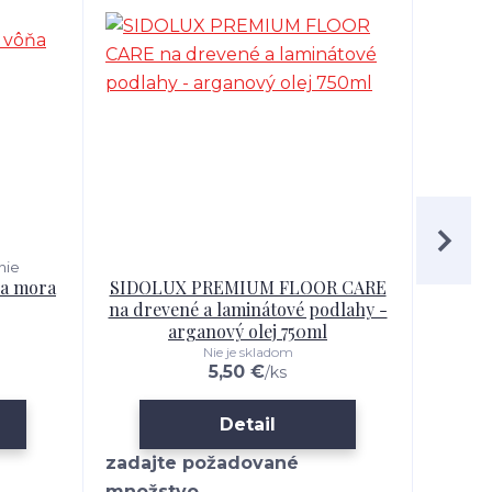
nie
ňa mora
SIDOLUX PREMIUM FLOOR CARE
SIDO
na drevené a laminátové podlahy -
l
arganový olej 750ml
Nie je skladom
5,50 €
/
ks
Detail