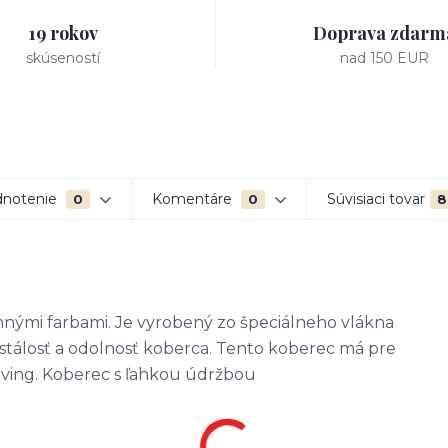
19 rokov
Doprava zdarm
skúseností
nad 150 EUR
notenie
Komentáre
Súvisiaci tovar
0
0
8
nými farbami. Je vyrobený zo špeciálneho vlákna
stálosť a odolnosť koberca. Tento koberec má pre
arving. Koberec s ľahkou údržbou