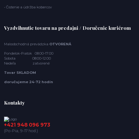
• Čistenie a údržba kobercov
Vyzdvihnutie tovaru na predajni / Doručenie kuriérom
Maloobchodná prevádzka
OTVORENÁ
Pondelok-Piatok 08:00-17:00
Sobota 08:00-12:00
Nedeľa zatvorené
Tovar SKLADOM
doručujeme 24-72 hodín
Kontakty
+421 948 096 973
(Po-Pia, 9-17 hod.)