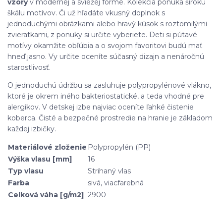
vzory
v modernej a sviežej forme. Kolekcia ponúka širokú
škálu motívov. Či už hľadáte vkusný doplnok s
jednoduchými obrázkami alebo hravý kúsok s roztomilými
zvieratkami, z ponuky si určite vyberiete. Deti si pútavé
motívy okamžite obľúbia a o svojom favoritovi budú mať
hneď jasno. Vy určite oceníte súčasný dizajn a nenáročnú
starostlivosť.
O jednoduchú údržbu sa zasluhuje polypropylénové vlákno,
ktoré je okrem iného bakteriostatické, a teda vhodné pre
alergikov. V detskej izbe najviac oceníte ľahké čistenie
koberca. Čisté a bezpečné prostredie na hranie je základom
každej izbičky.
Materiálové zloženie
Polypropylén (PP)
Výška vlasu [mm]
16
Typ vlasu
Strihaný vlas
Farba
sivá, viacfarebná
Celková váha [g/m2]
2900