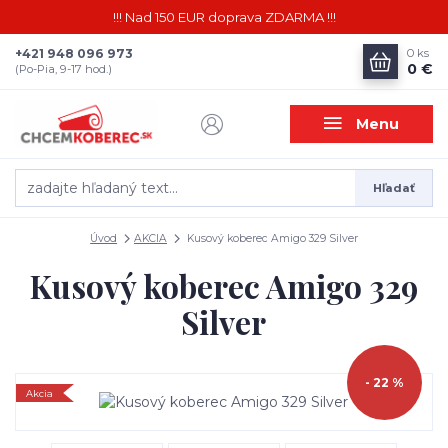
!!! Nad 150 EUR doprava ZDARMA !!!
+421 948 096 973
0
ks
0 €
(Po-Pia, 9-17 hod.)
Menu
Hľadať
Úvod
AKCIA
Kusový koberec Amigo 329 Silver
Kusový koberec Amigo 329
Silver
- 22 %
Akcia