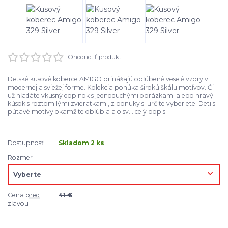
Ohodnotiť produkt
Detské kusové koberce AMIGO prinášajú obľúbené veselé vzory v
modernej a sviežej forme. Kolekcia ponúka širokú škálu motívov. Či
už hľadáte vkusný doplnok s jednoduchými obrázkami alebo hravý
kúsok s roztomilými zvieratkami, z ponuky si určite vyberiete. Deti si
pútavé motívy okamžite obľúbia a o sv...
celý popis
Dostupnosť
Skladom 2 ks
Rozmer
Cena pred
41 €
zľavou