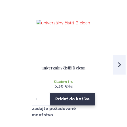
univerzálny čistiš B clean
Mr.Teppich 
Skladom 1 ks
5,30 €
/
ks
Pridať do košíka