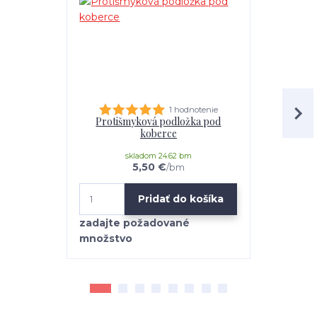
1 hodnotenie
Protišmyková podložka pod
univerz
koberce
skladom 24.62 bm
5,50 €
/
bm
Pridať do košíka