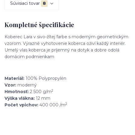
Súvisiaci tovar
8
Kompletné špecifikácie
Koberec Lara v sivo-žltej farbe s moderným geometrickým
vzorom. Výrazné vyhotovenie koberca oživí každý interiér.
Umelý vlas koberca je príjemný na dotyk a dobre odolá
domácim podmienkam
Materiál:
100% Polypropylén
Vzor:
moderný
2
Hmotnosť:
2 500 g/m
Výška vlákna:
12 mm
2
Počet vpichov:
400 000 /m