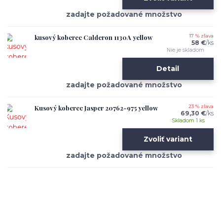
kusový koberec Calderon 1130A yellow
17 % zľava
58 €
/
ks
Nie je skladom
Detail
Kusový koberec Jasper 20762-975 yellow
23 % zľava
69,30 €
/
ks
Skladom 1 ks
Zvoliť variant