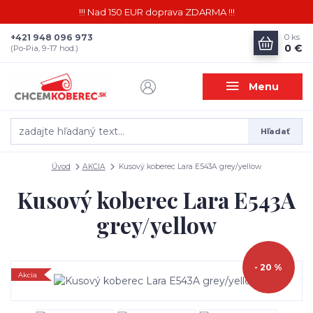
!!! Nad 150 EUR doprava ZDARMA !!!
+421 948 096 973
0
ks
0 €
(Po-Pia, 9-17 hod.)
Menu
Hľadať
Úvod
AKCIA
Kusový koberec Lara E543A grey/yellow
Kusový koberec Lara E543A
grey/yellow
- 20 %
Akcia