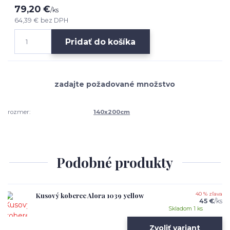
79,20 €
/
ks
64,39 €
bez DPH
Pridať do košíka
rozmer:
140x200cm
Podobné produkty
Kusový koberec Alora 1039 yellow
40 % zľava
45 €
/
ks
Skladom 1 ks
Zvoliť variant