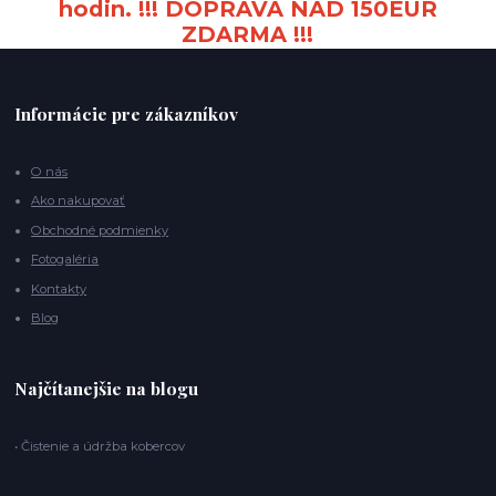
hodin. !!! DOPRAVA NAD 150EUR
ZDARMA !!!
Informácie pre zákazníkov
O nás
Ako nakupovať
Obchodné podmienky
Fotogaléria
Kontakty
Blog
Najčítanejšie na blogu
• Čistenie a údržba kobercov