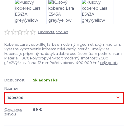
Ohodnotiť produkt
Koberec Lara v sivo-žltej farbe s moderným geometrickým vzorom.
Výrazné vyhotovenie koberca oživí každý interiér. Umelý vlas
koberca je príjemný na dotyk a dobre odolá domácim podmienkam
Materiál: 100% PolypropylénVzor: modernýHmotnosť: 2 500
g/m2Výška vlákna: 12 mmPočet vpichov: 400 000 /m2
celý popis
Dostupnosť
Skladom 1 ks
Rozmer
Cena pred
99 €
zľavou