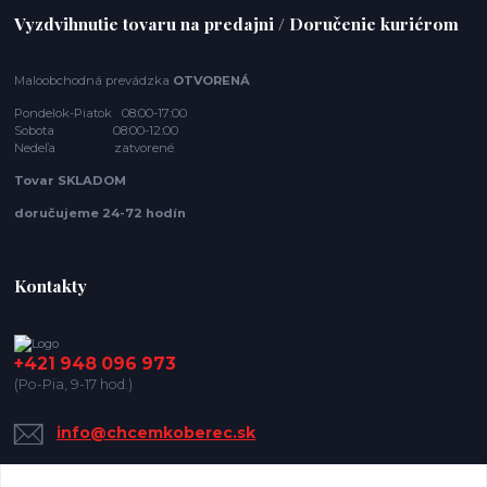
Vyzdvihnutie tovaru na predajni / Doručenie kuriérom
Maloobchodná prevádzka
OTVORENÁ
Pondelok-Piatok 08:00-17:00
Sobota 08:00-12:00
Nedeľa zatvorené
Tovar SKLADOM
doručujeme 24-72 hodín
Kontakty
+421 948 096 973
(Po-Pia, 9-17 hod.)
info@chcemkoberec.sk