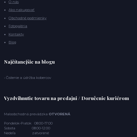
O nás
Ako nakupovať
Obchodné podmienky
Fotogaléria
Kontakty
Blog
Najčítanejšie na blogu
• Čistenie a údržba kobercov
Vyzdvihnutie tovaru na predajni / Doručenie kuriérom
Maloobchodná prevádzka
OTVORENÁ
Pondelok-Piatok 08:00-17:00
Sobota 08:00-12:00
Nedeľa zatvorené