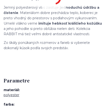
Jemný polyesterový vlas zaisťuje
jednoduchú údržbu a
čistenie
. Materiálom dobre prechádza teplo, koberec je
preto vhodný do priestorov s podlahovým vykurovaním.
Umelé vlákno verne
imituje hebkosť králičieho kožúšku
a jeho pohodlie si preto obľúbia nielen deti. Kolekcia
RABBIT má tiež veľmi dobré antistatické vlastnosti.
Zo škály ponúkaných rozmerov a farieb si vyberiete
dokonalý kúsok podľa svojich predstáv.
Parametre
materiál
polyester
farba