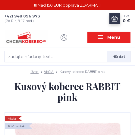
!!! Nad 150 EUR doprava ZDARMA !!!
+421 948 096 973
0
ks
0 €
(Po-Pia, 9-17 hod.)
Menu
Hľadať
Úvod
AKCIA
Kusový koberec RABBIT pink
Kusový koberec RABBIT
pink
Akcia
TOP produkt