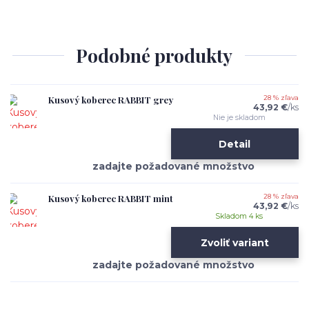
Podobné produkty
Kusový koberec RABBIT grey
28 % zľava
43,92 €
/
ks
Nie je skladom
Detail
Kusový koberec RABBIT mint
28 % zľava
43,92 €
/
ks
Skladom 4 ks
Zvoliť variant