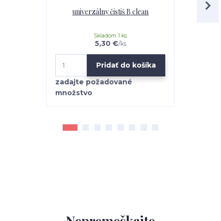
univerzálny čistiš B clean
Mr.Teppich 
Skladom 1 ks
5,30 €
/
ks
Pridať do košíka
Nepremeškajte