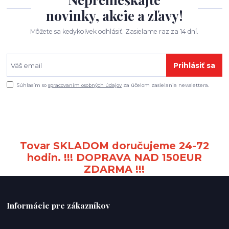
novinky, akcie a zľavy!
Môžete sa kedykoľvek odhlásiť. Zasielame raz za 14 dní.
Prihlásiť sa
Súhlasím so
spracovaním osobných údajov
za účelom zasielania newslettera.
Tovar SKLADOM doručujeme 24-72
hodin. !!! DOPRAVA NAD 150EUR
ZDARMA !!!
Informácie pre zákazníkov