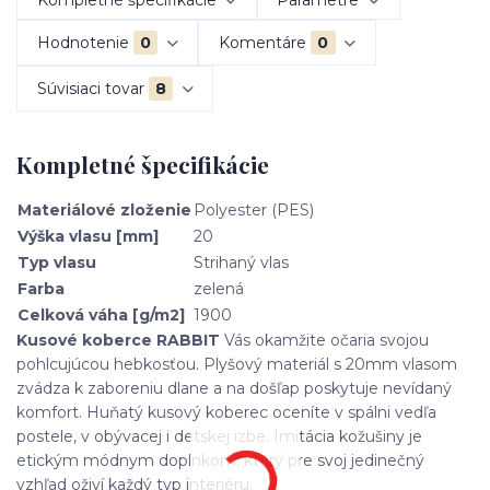
Hodnotenie
0
Komentáre
0
Súvisiaci tovar
8
Kompletné špecifikácie
Materiálové zloženie
Polyester (PES)
Výška vlasu [mm]
20
Typ vlasu
Strihaný vlas
Farba
zelená
Celková váha [g/m2]
1900
Kusové koberce RABBIT
Vás okamžite očaria svojou
pohlcujúcou hebkosťou. Plyšový materiál s 20mm vlasom
zvádza k zaboreniu dlane a na došľap poskytuje nevídaný
komfort. Huňatý kusový koberec oceníte v spálni vedľa
postele, v obývacej i detskej izbe. Imitácia kožušiny je
etickým módnym doplnkom, ktorý pre svoj jedinečný
vzhľad oživí každý typ interiéru.