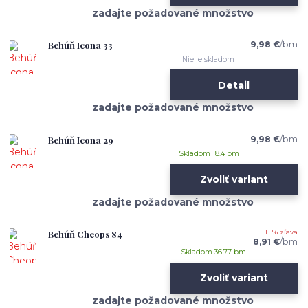
Behúň Icona 33
9,98 €
/
bm
Nie je skladom
Detail
Behúň Icona 29
9,98 €
/
bm
Skladom 18.4 bm
Zvoliť variant
Behúň Cheops 84
11 % zľava
8,91 €
/
bm
Skladom 36.77 bm
Zvoliť variant