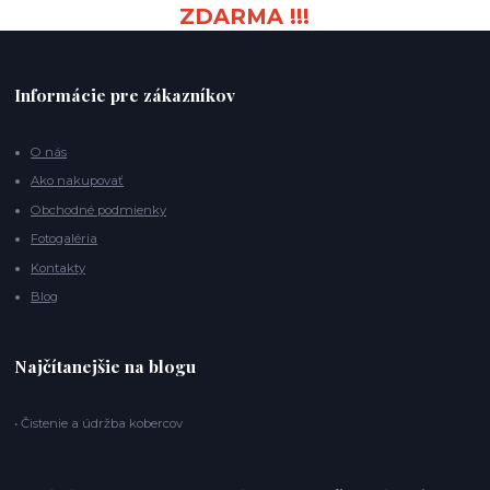
ZDARMA !!!
Informácie pre zákazníkov
O nás
Ako nakupovať
Obchodné podmienky
Fotogaléria
Kontakty
Blog
Najčítanejšie na blogu
• Čistenie a údržba kobercov