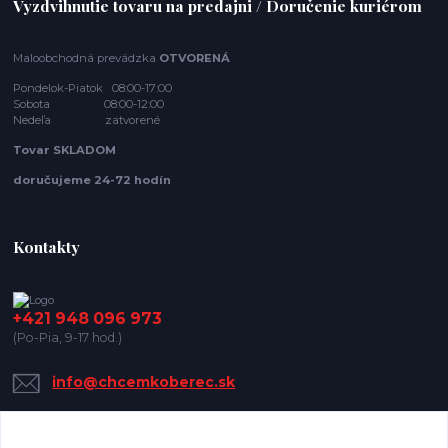
Vyzdvihnutie tovaru na predajni / Doručenie kuriérom
Maloobchodná prevádzka
OTVORENÁ
Pondelok-Piatok 08:00-17:00
Sobota 08:00-12:00
Nedeľa zatvorené
Tovar SKLADOM
doručujeme 24-72 hodín
Kontakty
+421 948 096 973
(Po-Pia, 9-17 hod.)
info@chcemkoberec.sk