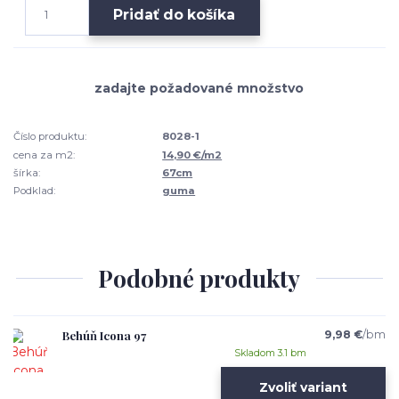
Pridať do košíka
Číslo produktu:
8028-1
cena za m2:
14,90 €/m2
šírka:
67cm
Podklad:
guma
Podobné produkty
Behúň Icona 97
9,98 €
/
bm
Skladom 3.1 bm
Zvoliť variant