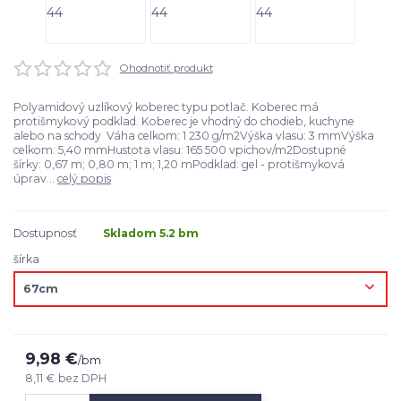
Ohodnotiť produkt
Polyamidový uzlíkový koberec typu potlač. Koberec má
protišmykový podklad. Koberec je vhodný do chodieb, kuchyne
alebo na schody Váha celkom: 1 230 g/m2Výška vlasu: 3 mmVýška
celkom: 5,40 mmHustota vlasu: 165 500 vpichov/m2Dostupné
šírky: 0,67 m; 0,80 m; 1 m; 1,20 mPodklad: gel - protišmyková
úprav...
celý popis
Dostupnosť
Skladom 5.2 bm
šírka
9,98 €
/
bm
8,11 €
bez DPH