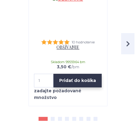
10 hodnotenie
OBŠÍVANIE
univerz
Skladom 99559.64 bm
3,50 €
/
bm
Pridať do košíka