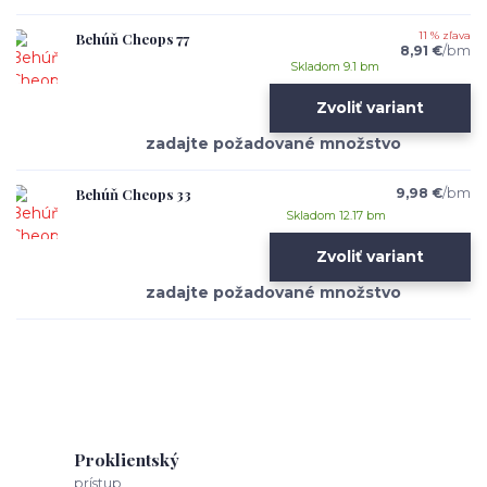
Behúň Cheops 77
11 % zľava
8,91 €
/
bm
Skladom 9.1 bm
Zvoliť variant
Behúň Cheops 33
9,98 €
/
bm
Skladom 12.17 bm
Zvoliť variant
Proklientský
prístup