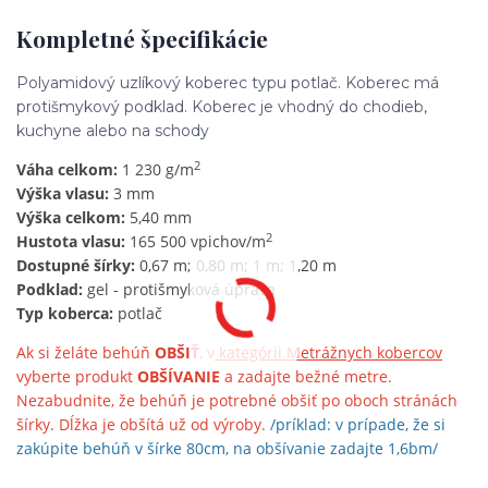
Kompletné špecifikácie
Polyamidový uzlíkový koberec typu potlač. Koberec má
protišmykový podklad. Koberec je vhodný do chodieb,
kuchyne alebo na schody
2
Váha celkom:
1 230 g/m
Výška vlasu:
3 mm
Výška celkom:
5,40 mm
2
Hustota vlasu:
165 500 vpichov/m
Dostupné šírky:
0,67 m; 0,80 m; 1 m
; 1,20 m
Podklad:
gel - protišmyková úprava
Typ koberca:
potlač
Ak si želáte behúň
OBŠIŤ
, v
kategórii Metrážnych kobercov
vyberte produkt
OBŠÍVANIE
a zadajte bežné metre.
Nezabudnite, že behúň je potrebné obšiť po oboch stránách
šírky. Dĺžka je obšítá už od výroby.
/príklad: v prípade, že si
zakúpite behúň v šírke 80cm, na obšívanie zadajte 1,6bm/