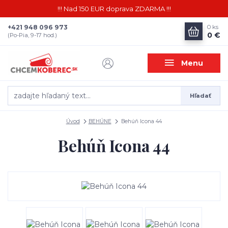
!!! Nad 150 EUR doprava ZDARMA !!!
+421 948 096 973
0
ks
0 €
(Po-Pia, 9-17 hod.)
Menu
Hľadať
Úvod
BEHÚNE
Behúň Icona 44
Behúň Icona 44