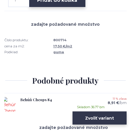
Pridať do košíka
Číslo produktu:
800714
cena za m2:
17,50 €/m2
Podklad:
guma
Podobné produkty
Behúň Cheops 84
11 % zľava
8,91 €
/
bm
Skladom 36.77 bm
Zvoliť variant