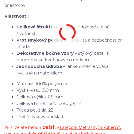
priestorov.
Vlastnosti:
Uzlíková štruktúra
– vysoká odolnosť a dlhá
životnosť
Protišmykový podklad
– stabilita a bezpečnosť pri
chôdzi
Dekoratívne bočné vzory
– štýlový detail s
geometricko-kvetinovým motívom
Jednoduchá údržba
– ľahké čistenie vďaka
kvalitným materiálom
Materiál: 100% polyamid
Výška vlasu: 3,0 mm
Celková výška: 6,5 mm
Celková hmotnosť: 1 280 g/m2
Trieda použitia: 22
Protišmykový podklad
Ak si želáte behúň
OBŠIŤ
, v
kategórii Metrážnych kobercov
vyberte produkt
OBŠÍVANIE
a zadajte bežné metre.