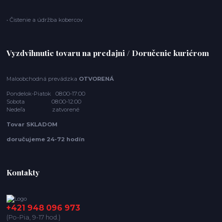
• Čistenie a údržba kobercov
Vyzdvihnutie tovaru na predajni / Doručenie kuriérom
Maloobchodná prevádzka
OTVORENÁ
Pondelok-Piatok 08:00-17:00
Sobota 08:00-12:00
Nedeľa zatvorené
Tovar SKLADOM
doručujeme 24-72 hodín
Kontakty
+421 948 096 973
(Po-Pia, 9-17 hod.)