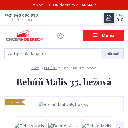
!!! Nad 150 EUR doprava ZDARMA !!!
+421 948 096 973
0
ks
0 €
(Po-Pia, 9-17 hod.)
Menu
Hľadať
Úvod
BEHÚNE
Behúň Malis 35, bežová
Behúň Malis 35, bežová
Novinka