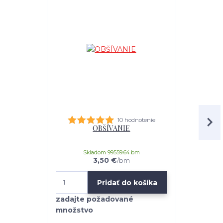
10 hodnotenie
OBŠÍVANIE
univerz
Skladom 99559.64 bm
3,50 €
/
bm
Pridať do košíka