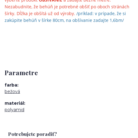
Nezabudnite, že behúň je potrebné obšiť po oboch stránách
šírky. Dĺžka je obšítá už od výroby.
/príklad: v prípade, že si
zakúpite behúň v šírke 80cm, na obšívanie zadajte 1,6bm/
Parametre
farba
bežová
materiál
polyamid
Potrebujete poradiť?