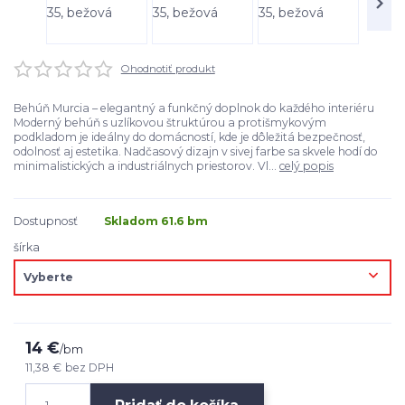
Ohodnotiť produkt
Behúň Murcia – elegantný a funkčný doplnok do každého interiéru
Moderný behúň s uzlíkovou štruktúrou a protišmykovým
podkladom je ideálny do domácností, kde je dôležitá bezpečnosť,
odolnosť aj estetika. Nadčasový dizajn v sivej farbe sa skvele hodí do
minimalistických a industriálnych priestorov. Vl...
celý popis
Dostupnosť
Skladom 61.6 bm
šírka
14 €
/
bm
11,38 €
bez DPH