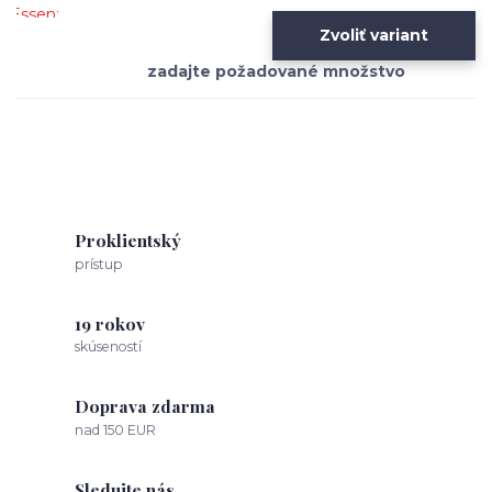
Zvoliť variant
Proklientský
prístup
19 rokov
skúseností
Doprava zdarma
nad 150 EUR
Sledujte nás