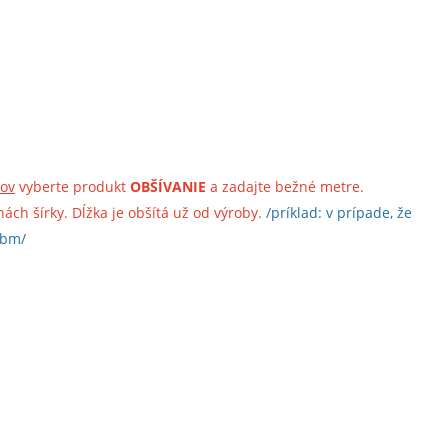
cov
vyberte produkt
OBŠÍVANIE
a zadajte bežné metre.
ch šírky. Dĺžka je obšítá už od výroby.
/príklad: v prípade, že
6bm/