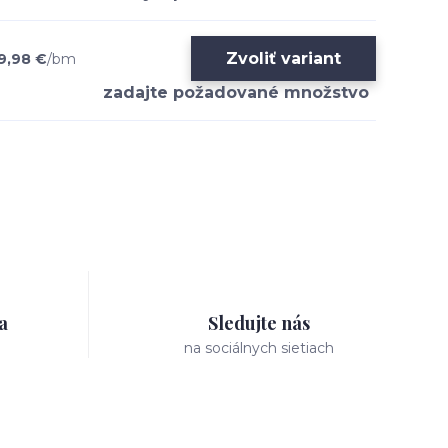
Zvoliť variant
9,98 €
/
bm
a
Sledujte nás
na sociálnych sietiach