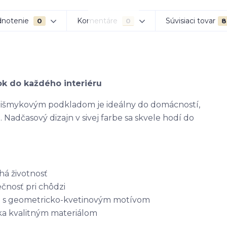
notenie
Komentáre
Súvisiaci tovar
0
0
8
k do každého interiéru
tišmykovým podkladom je ideálny do domácností,
. Nadčasový dizajn v sivej farbe sa skvele hodí do
há životnosť
ečnosť pri chôdzi
il s geometricko-kvetinovým motívom
aka kvalitným materiálom