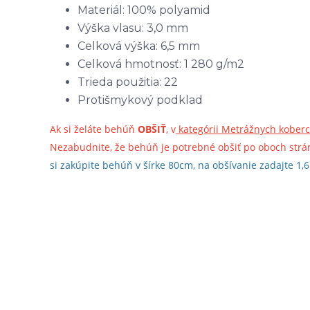
Materiál: 100% polyamid
Výška vlasu: 3,0 mm
Celková výška: 6,5 mm
Celková hmotnosť: 1 280 g/m2
Trieda použitia: 22
Protišmykový podklad
Ak si želáte behúň
OBŠIŤ
, v
kategórii Metrážnych kober
Nezabudnite, že behúň je potrebné obšiť po oboch stráná
si zakúpite behúň v šírke 80cm, na obšívanie zadajte 1,