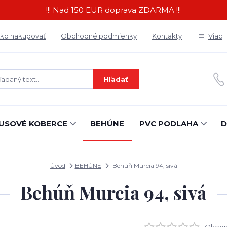
!!! Nad 150 EUR doprava ZDARMA !!!
ko nakupovať
Obchodné podmienky
Kontakty
Viac
Hľadať
USOVÉ KOBERCE
BEHÚNE
PVC PODLAHA
D
Úvod
BEHÚNE
Behúň Murcia 94, sivá
Behúň Murcia 94, sivá