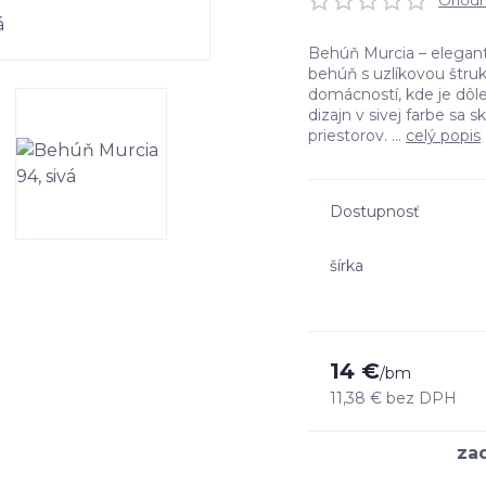
Ohodno
Behúň Murcia – elegan
behúň s uzlíkovou štru
domácností, kde je dôle
dizajn v sivej farbe sa 
priestorov. ...
celý popis
Dostupnosť
šírka
14 €
/
bm
11,38 €
bez DPH