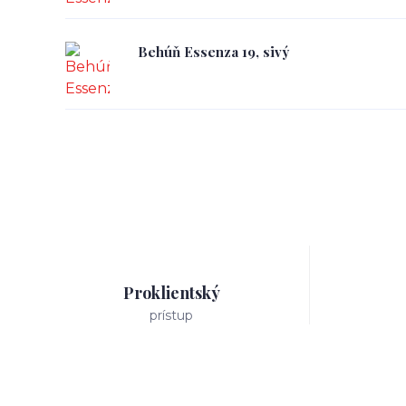
Behúň Essenza 19, sivý
Proklientský
prístup