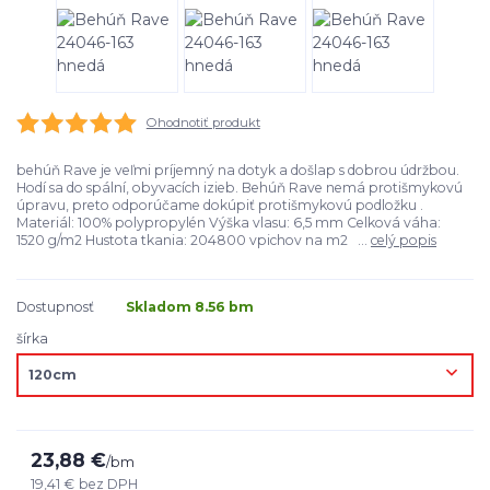
Ohodnotiť produkt
behúň Rave je veľmi príjemný na dotyk a došlap s dobrou údržbou.
Hodí sa do spální, obyvacích izieb. Behúň Rave nemá protišmykovú
úpravu, preto odporúčame dokúpiť protišmykovú podložku .
Materiál: 100% polypropylén Výška vlasu: 6,5 mm Celková váha:
1520 g/m2 Hustota tkania: 204800 vpichov na m2 ...
celý popis
Dostupnosť
Skladom 8.56 bm
šírka
23,88 €
/
bm
19,41 €
bez DPH