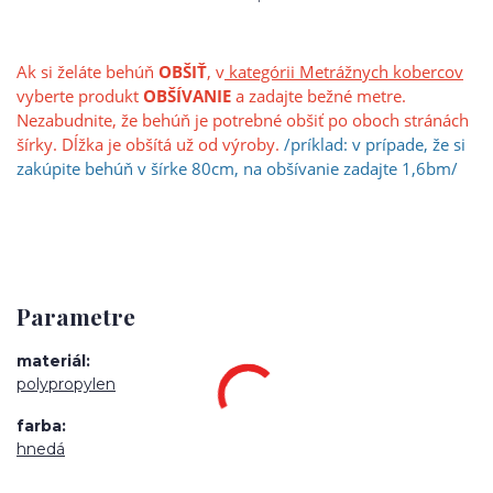
Ak si želáte behúň
OBŠIŤ
, v
kategórii Metrážnych kobercov
vyberte produkt
OBŠÍVANIE
a zadajte bežné metre.
Nezabudnite, že behúň je potrebné obšiť po oboch stránách
šírky. Dĺžka je obšítá už od výroby.
/príklad: v prípade, že si
zakúpite behúň v šírke 80cm, na obšívanie zadajte 1,6bm/
Parametre
materiál
polypropylen
farba
hnedá