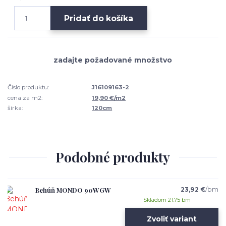
Pridať do košíka
Číslo produktu:
J16109163-2
cena za m2:
19,90 €/m2
šírka:
120cm
Podobné produkty
Behúň MONDO 90WGW
23,92 €
/
bm
Skladom 21.75 bm
Zvoliť variant