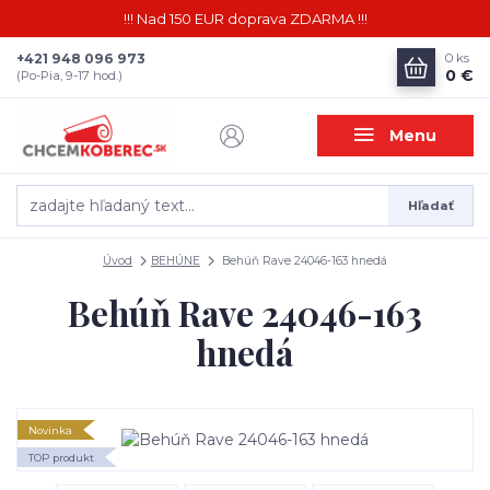
!!! Nad 150 EUR doprava ZDARMA !!!
+421 948 096 973
0
ks
0 €
(Po-Pia, 9-17 hod.)
Menu
Hľadať
Úvod
BEHÚNE
Behúň Rave 24046-163 hnedá
Behúň Rave 24046-163
hnedá
Novinka
TOP produkt