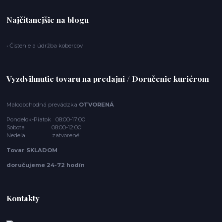
Najčítanejšie na blogu
• Čistenie a údržba kobercov
Vyzdvihnutie tovaru na predajni / Doručenie kuriérom
Maloobchodná prevádzka
OTVORENÁ
Pondelok-Piatok 08:00-17:00
Sobota 08:00-12:00
Nedeľa zatvorené
Tovar SKLADOM
doručujeme 24-72 hodín
Kontakty