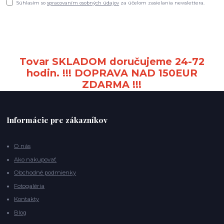
Súhlasím so
spracovaním osobných údajov
za účelom zasielania newslettera.
Tovar SKLADOM doručujeme 24-72
hodin. !!! DOPRAVA NAD 150EUR
ZDARMA !!!
Informácie pre zákazníkov
O nás
Ako nakupovať
Obchodné podmienky
Fotogaléria
Kontakty
Blog