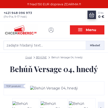
!!! Nad 150 EUR doprava ZDARMA !!!
+421 948 096 973
0
ks
0 €
(Po-Pia, 9-17 hod.)
Menu
Hľadať
Úvod
BEHÚNE
Behúň Versage 04, hnedý
Behúň Versage 04, hnedý
TOP produkt