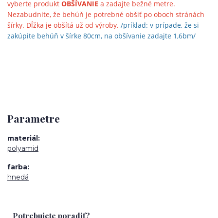
vyberte produkt
OBŠÍVANIE
a zadajte bežné metre.
Nezabudnite, že behúň je potrebné obšiť po oboch stránách
šírky. Dĺžka je obšítá už od výroby.
/príklad: v prípade, že si
zakúpite behúň v šírke 80cm, na obšívanie zadajte 1,6bm/
Parametre
materiál
polyamid
farba
hnedá
Potrebujete poradiť?