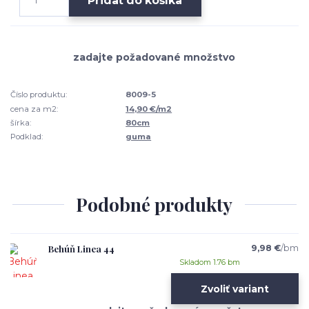
Pridať do košíka
Číslo produktu:
8009-5
cena za m2:
14,90 €/m2
šírka:
80cm
Podklad:
guma
Podobné produkty
Behúň Linea 44
9,98 €
/
bm
Skladom 1.76 bm
Zvoliť variant