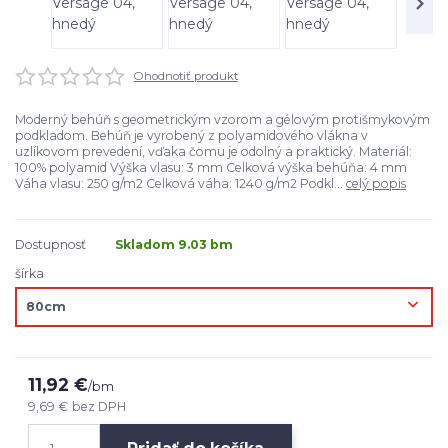
Ohodnotiť produkt
Moderný behúň s geometrickým vzorom a gélovým protišmykovým
podkladom. Behúň je vyrobený z polyamidového vlákna v
uzlíkovom prevedení, vďaka čomu je odolný a praktický. Materiál:
100% polyamid Výška vlasu: 3 mm Celková výška behúňa: 4 mm
Váha vlasu: 250 g/m2 Celková váha: 1240 g/m2 Podkl...
celý popis
Dostupnosť
Skladom 9.03 bm
šírka
11,92 €
/
bm
9,69 €
bez DPH