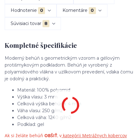
Hodnotenie
0
Komentáre
0
Súvisiaci tovar
8
Kompletné špecifikácie
Moderný behúň s geometrickým vzorom a gélovým
protišmykovým podkladom. Behúň je vyrobený z
polyamidového vlákna v uzlíkovom prevedení, vďaka čomu
je odolný a praktický.
Materiál: 100% polyamid
Výška vlasu: 3 mm
Celková výška behúňa: 4 mm
Váha vlasu: 250 g/m2
Celková váha: 1240 g/m2
Podklad: gel
Ak si želáte behúň
OBŠIŤ
, v
kategórii Metrážnych kobercov