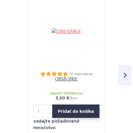
10 hodnotenie
OBŠÍVANIE
univerz
Skladom 99559.64 bm
3,50 €
/
bm
Pridať do košíka