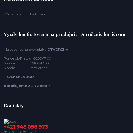
• Čistenie a údržba kobercov
Vyzdvihnutie tovaru na predajni / Doručenie kuriérom
Maloobchodná prevádzka
OTVORENÁ
Pondelok-Piatok 08:00-17:00
Sobota 08:00-12:00
Nedeľa zatvorené
Tovar SKLADOM
doručujeme 24-72 hodín
Kontakty
+421 948 096 973
(Po-Pia, 9-17 hod.)