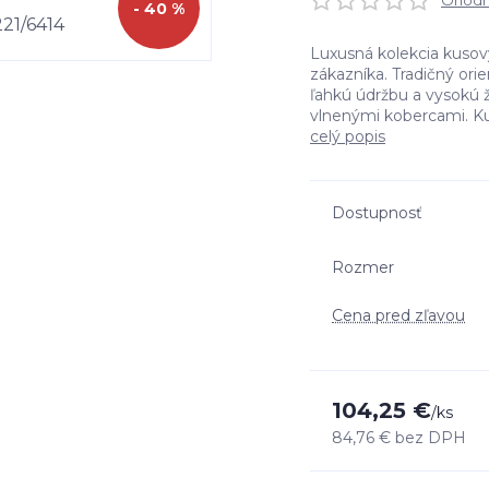
Ohodno
- 40 %
Luxusná kolekcia kusový
zákazníka. Tradičný ori
ľahkú údržbu a vysokú ž
vlnenými kobercami. Kus
celý popis
Dostupnosť
Rozmer
Cena pred zľavou
104,25 €
/
ks
84,76 €
bez DPH