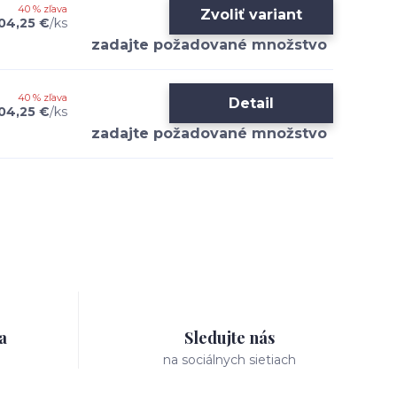
40 % zľava
Zvoliť variant
04,25 €
/
ks
40 % zľava
Detail
04,25 €
/
ks
a
Sledujte nás
na sociálnych sietiach