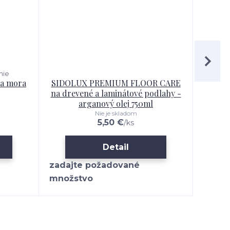
nie
ňa mora
SIDOLUX PREMIUM FLOOR CARE
SIDO
na drevené a laminátové podlahy -
l
arganový olej 750ml
Nie je skladom
5,50 €
/
ks
Detail