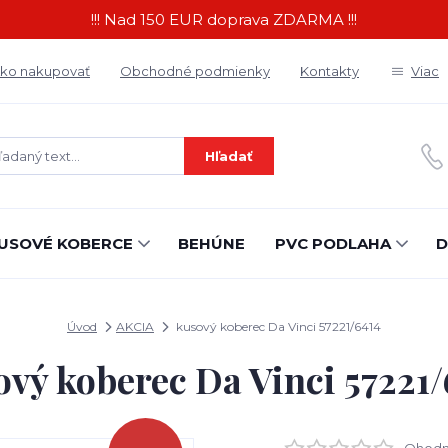
!!! Nad 150 EUR doprava ZDARMA !!!
ko nakupovať
Obchodné podmienky
Kontakty
Viac
Hľadať
USOVÉ KOBERCE
BEHÚNE
PVC PODLAHA
D
Úvod
AKCIA
kusový koberec Da Vinci 57221/6414
ový koberec Da Vinci 57221/