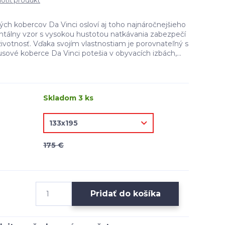
tiť produkt
ch kobercov Da Vinci osloví aj toho najnáročnejšieho
entálny vzor s vysokou hustotou natkávania zabezpečí
ivotnosť. Vďaka svojím vlastnostiam je porovnateľný s
ové koberce Da Vinci potešia v obyvacích izbách,...
Skladom 3 ks
175 €
Pridať do košíka