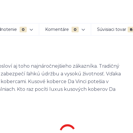
notenie
Komentáre
Súvisiaci tovar
0
0
8
sloví aj toho najnáročnejšieho zákazníka. Tradičný
 zabezpečí ľahkú údržbu a vysokú životnosť. Vďaka
 kobercami. Kusové koberce Da Vinci potešia v
álniach. Kto raz pocíti luxus kusových koberov Da