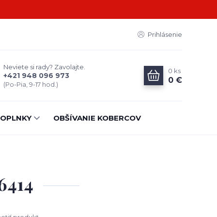
Prihlásenie
Neviete si rady? Zavolajte.
0
ks
+421 948 096 973
0 €
(Po-Pia, 9-17 hod.)
OPLNKY
OBŠÍVANIE KOBERCOV
6414