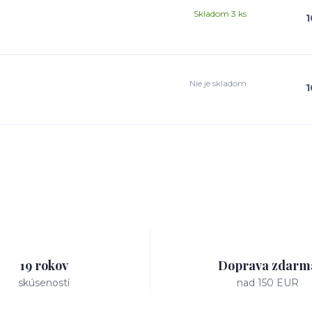
Skladom 3 ks
1
Nie je skladom
1
19 rokov
Doprava zdarm
skúseností
nad 150 EUR