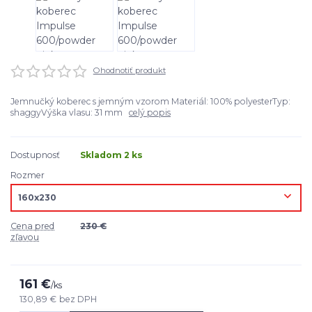
Ohodnotiť produkt
Jemnučký koberec s jemným vzorom Materiál: 100% polyesterTyp:
shaggyVýška vlasu: 31 mm
celý popis
Dostupnosť
Skladom 2 ks
Rozmer
Cena pred
230 €
zľavou
161 €
/
ks
130,89 €
bez DPH