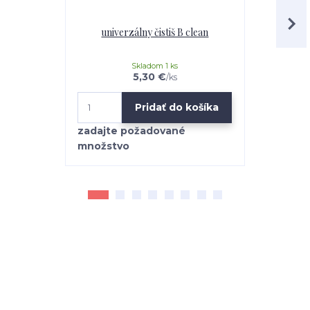
univerzálny čistiš B clean
Mr.Teppich 
Skladom 1 ks
5,30 €
/
ks
Pridať do košíka