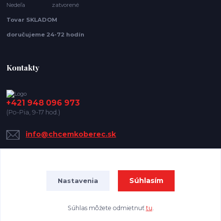
Nedeľa zatvorené
Tovar SKLADOM
doručujeme 24-72 hodín
Kontakty
+421 948 096 973
(Po-Pia, 9-17 hod.)
info@chcemkoberec.sk
Súhlasím
Nastavenia
Súhlas môžete odmietnuť
tu
.
Vytvorené na
Eshop-rychlo.sk