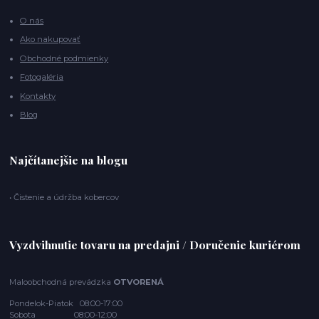
O nás
Ako nakupovať
Obchodné podmienky
Fotogaléria
Kontakty
Blog
Najčítanejšie na blogu
• Čistenie a údržba kobercov
Vyzdvihnutie tovaru na predajni / Doručenie kuriérom
Maloobchodná prevádzka
OTVORENÁ
Pondelok-Piatok 08:00-17:00
Sobota 08:00-12:00