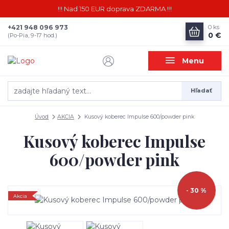
!!! Nad 150 EUR doprava ZDARMA !!!
+421 948 096 973
0
ks
0 €
(Po-Pia, 9-17 hod.)
Menu
Hľadať
Úvod
AKCIA
Kusový koberec Impulse 600/powder pink
Kusový koberec Impulse
600/powder pink
- 30 %
Akcia