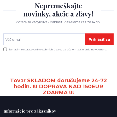
Nepremeškajte
novinky, akcie a zľavy!
Môžete sa kedykoľvek odhlásiť. Zasielame raz za 14 dní.
Prihlásiť sa
Súhlasím so
spracovaním osobných údajov
za účelom zasielania newslettera.
Tovar SKLADOM doručujeme 24-72
hodin. !!! DOPRAVA NAD 150EUR
ZDARMA !!!
Informácie pre zákazníkov