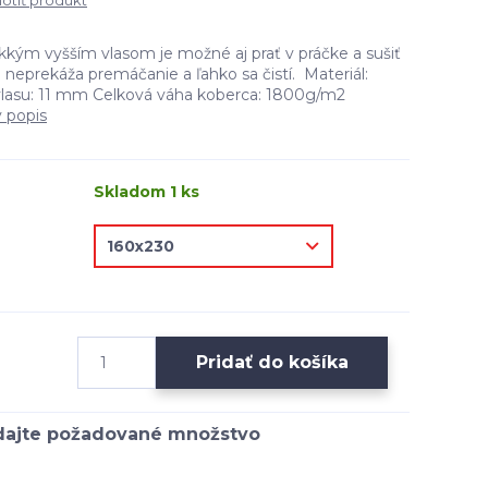
tiť produkt
kým vyšším vlasom je možné aj prať v práčke a sušiť
 neprekáža premáčanie a ľahko sa čistí. Materiál:
vlasu: 11 mm Celková váha koberca: 1800g/m2
ý popis
Skladom 1 ks
Pridať do košíka