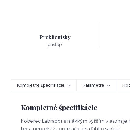
Proklientský
prístup
Kompletné špecifikácie
Parametre
Hod
Kompletné špecifikácie
Koberec Labrador s mäkkým vyšším vlasom je mo
teda neprekáža premáčanie a ľahko sa čistí.