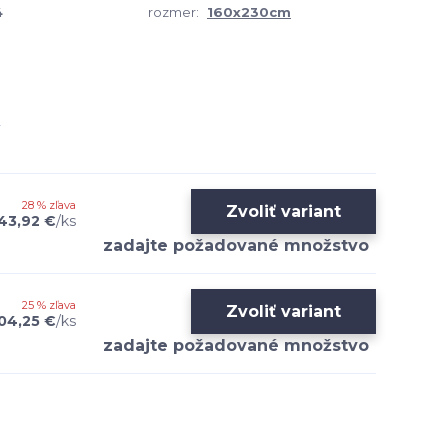
4
rozmer:
160x230cm
28 % zľava
Zvoliť variant
43,92 €
/
ks
25 % zľava
Zvoliť variant
04,25 €
/
ks