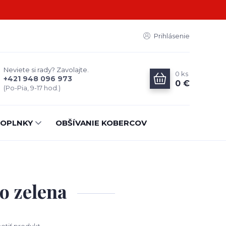
Prihlásenie
Neviete si rady? Zavolajte.
0
ks
+421 948 096 973
0 €
(Po-Pia, 9-17 hod.)
OPLNKY
OBŠÍVANIE KOBERCOV
o zelena