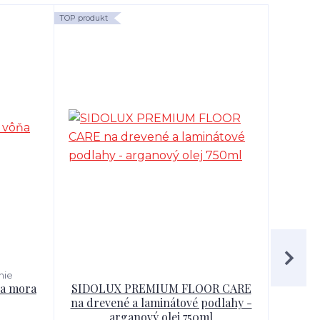
TOP produkt
TOP produk
nie
ňa mora
SIDOLUX PREMIUM FLOOR CARE
SIDO
na drevené a laminátové podlahy -
l
arganový olej 750ml