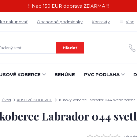
!!! Nad 150 EUR doprava ZDARMA !!!
ko nakupovať
Obchodné podmienky
Kontakty
Viac
Hľadať
USOVÉ KOBERCE
BEHÚNE
PVC PODLAHA
D
Úvod
KUSOVÉ KOBERCE
Kusový koberec Labrador 044 svetlo zelena
koberec Labrador 044 svetl