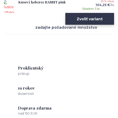
Kusový koberec RABBIT pink
25 % zľava
104,25 €
/
ks
Skladom 3 ks
Zvoliť variant
Proklientský
prístup
19 rokov
skúseností
Doprava zdarma
nad 150 EUR