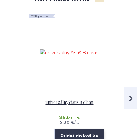
TOP produkt
TOP produkt
univerzálny čistiš B clean
Mr.Teppich 
Skladom 1 ks
5,30 €
/
ks
Pridať do košíka