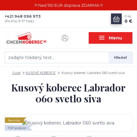
!!! Nad 150 EUR doprava ZDARMA !!!
+421 948 096 973
0
ks
0 €
(Po-Pia, 9-17 hod.)
Menu
Hľadať
Úvod
KUSOVÉ KOBERCE
Kusový koberec Labrador 060 svetlo siva
Kusový koberec Labrador
060 svetlo siva
Novinka
TOP produkt