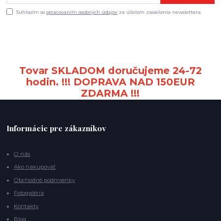
Súhlasím so
spracovaním osobných údajov
za účelom zasielania newslettera.
Tovar SKLADOM doručujeme 24-72
hodin. !!! DOPRAVA NAD 150EUR
ZDARMA !!!
Informácie pre zákazníkov
O nás
Ako nakupovať
Obchodné podmienky
Fotogaléria
Kontakty
Blog