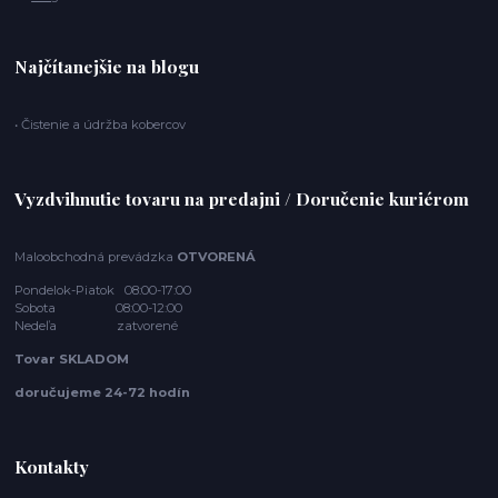
Najčítanejšie na blogu
• Čistenie a údržba kobercov
Vyzdvihnutie tovaru na predajni / Doručenie kuriérom
Maloobchodná prevádzka
OTVORENÁ
Pondelok-Piatok 08:00-17:00
Sobota 08:00-12:00
Nedeľa zatvorené
Tovar SKLADOM
doručujeme 24-72 hodín
Kontakty