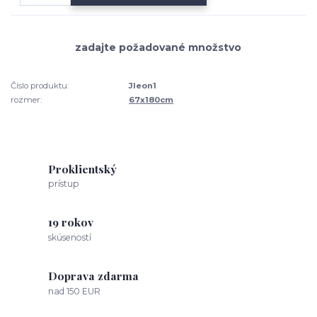
Číslo produktu:
Jleon1
rozmer:
67x180cm
Proklientský
prístup
19 rokov
skúseností
Doprava zdarma
nad 150 EUR