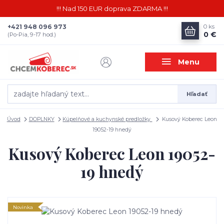
!!! Nad 150 EUR doprava ZDARMA !!!
+421 948 096 973
0
ks
0 €
(Po-Pia, 9-17 hod.)
Menu
Hľadať
Úvod
DOPLNKY
Kúpelňové a kuchynské predložky
Kusový Koberec Leon
19052-19 hnedý
Kusový Koberec Leon 19052-
19 hnedý
Novinka