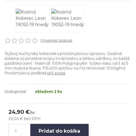
Ohodnotiť produkt
Štýlový kuchynský koberček s protišmykovou úpravou. Sisalové
koberce sú povestné svojou trvácnosťou a ľahkou údržbou, čo každá
gazdinká ocení Materiál: 100% Polypropylén Výška vlasu: od 3 až 5
mm Hustota tkania: 176 400 vpichov na m2 Hmotnosť: 1000g/m2
Protišmykový podklad
celý popis
Dostupnosť
skladom 2 ks
24,90 €
/
ks
20,24 €
bez DPH
Pridať do košíka