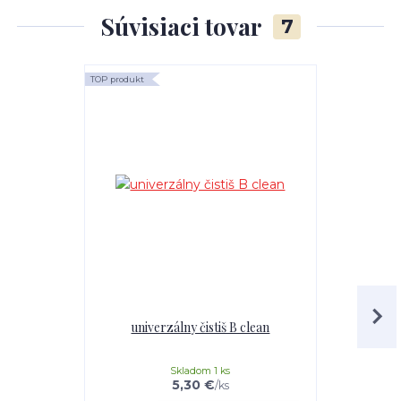
Súvisiaci tovar
7
TOP produkt
TOP produkt
univerzálny čistiš B clean
Mr.Teppich 
Skladom 1 ks
5,30 €
/
ks