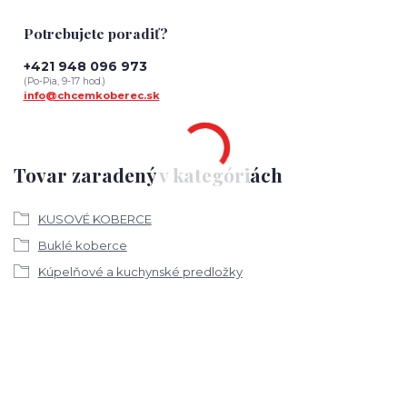
Potrebujete poradiť?
+421 948 096 973
(Po-Pia, 9-17 hod.)
info@chcemkoberec.sk
Tovar zaradený v kategóriách
KUSOVÉ KOBERCE
Buklé koberce
Kúpelňové a kuchynské predložky