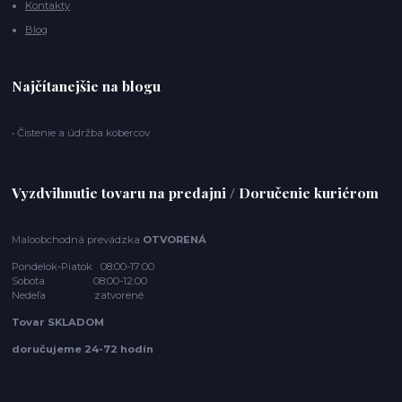
Kontakty
Blog
Najčítanejšie na blogu
• Čistenie a údržba kobercov
Vyzdvihnutie tovaru na predajni / Doručenie kuriérom
Maloobchodná prevádzka
OTVORENÁ
Pondelok-Piatok 08:00-17:00
Sobota 08:00-12:00
Nedeľa zatvorené
Tovar SKLADOM
doručujeme 24-72 hodín