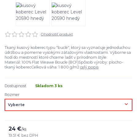
Ohodnotiť produkt
Tkaný kusový koberec typu "buclé", ktorý sa vyznačuje jednoduchou
údržbou a pomerne vysokými záťažovými vlastnosťami. Výborne sa
hodí do miestností ktoré chceme ladiť v prírodnom štýle.
Materiál: 100% Flat Weawe Boucle (BCF)Spôsob výroby: plocho-
tkaný koberecCelková váha: 1 800 g/m2
celý popis
Dostupnosť
Skladom 3 ks
Rozmer
24 €
/
ks
19,51 €
bez DPH