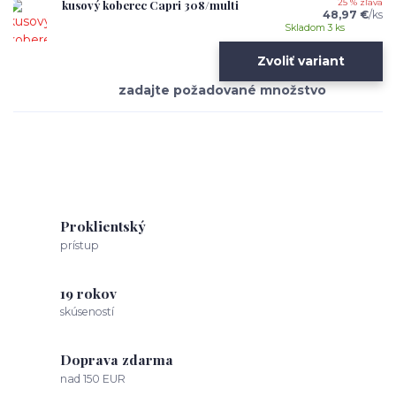
kusový koberec Capri 308/multi
25 % zľava
48,97 €
/
ks
Skladom 3 ks
Zvoliť variant
Proklientský
prístup
19 rokov
skúseností
Doprava zdarma
nad 150 EUR