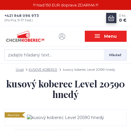
!!! Nad 150 EUR doprava ZDARMA !!!
+421 948 096 973
0
ks
0 €
(Po-Pia, 9-17 hod.)
Menu
Hľadať
Úvod
KUSOVÉ KOBERCE
kusový koberec Level 20590 hnedý
kusový koberec Level 20590
hnedý
Novinka