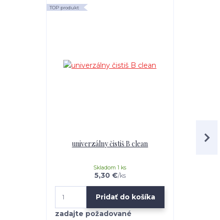
TOP produkt
TOP produkt
univerzálny čistiš B clean
Mr.Teppich 
Skladom 1 ks
5,30 €
/
ks
Pridať do košíka