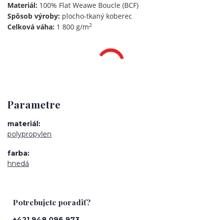
Materiál:
100% Flat Weawe Boucle (BCF)
Spôsob výroby:
plocho-tkaný koberec
2
Celková váha:
1 800 g/m
Parametre
materiál
polypropylen
farba
hnedá
Potrebujete poradiť?
+421 948 096 973