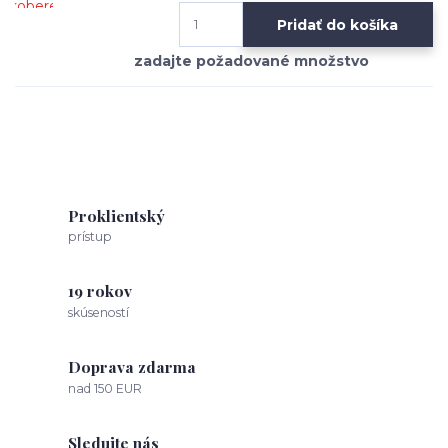
Pridať do košíka
Proklientský
prístup
19 rokov
skúseností
Doprava zdarma
nad 150 EUR
Sledujte nás