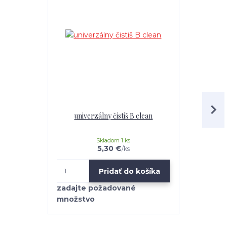
univerzálny čistiš B clean
Mr.Teppich 
Skladom 1 ks
5,30 €
/
ks
Pridať do košíka