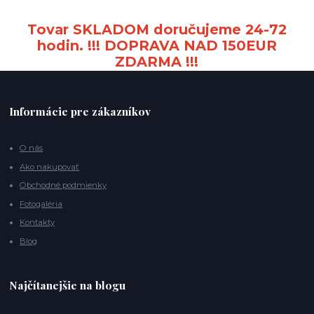
Tovar SKLADOM doručujeme 24-72
hodin. !!! DOPRAVA NAD 150EUR
ZDARMA !!!
Informácie pre zákazníkov
O nás
Ako nakupovať
Obchodné podmienky
Fotogaléria
Kontakty
Blog
Najčítanejšie na blogu