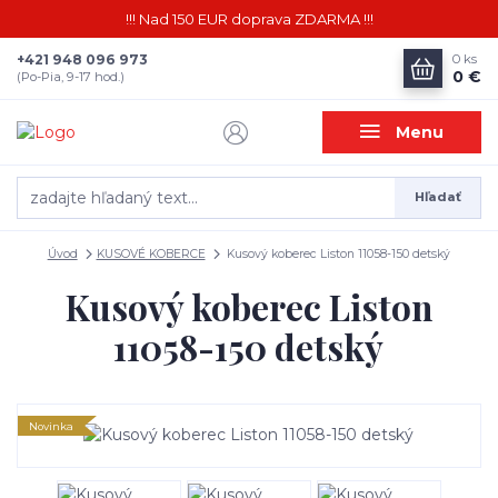
!!! Nad 150 EUR doprava ZDARMA !!!
+421 948 096 973
0
ks
0 €
(Po-Pia, 9-17 hod.)
Menu
Hľadať
Úvod
KUSOVÉ KOBERCE
Kusový koberec Liston 11058-150 detský
Kusový koberec Liston
11058-150 detský
Novinka