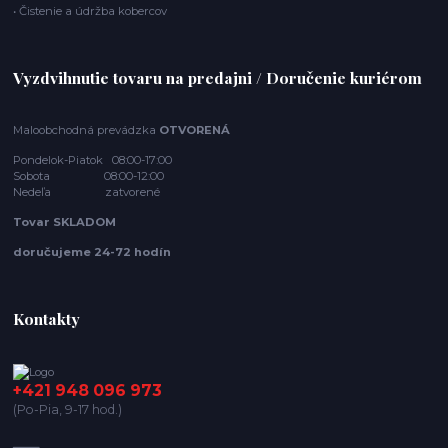
• Čistenie a údržba kobercov
Vyzdvihnutie tovaru na predajni / Doručenie kuriérom
Maloobchodná prevádzka
OTVORENÁ
Pondelok-Piatok 08:00-17:00
Sobota 08:00-12:00
Nedeľa zatvorené
Tovar SKLADOM
doručujeme 24-72 hodín
Kontakty
+421 948 096 973
(Po-Pia, 9-17 hod.)