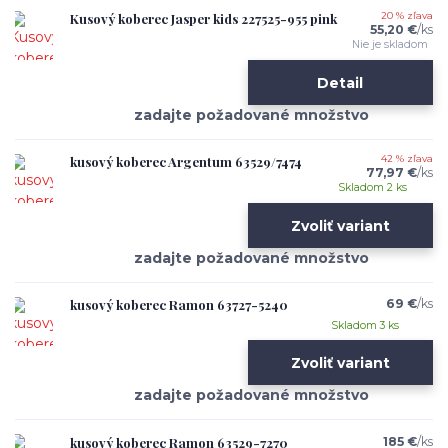
Kusový koberec Jasper kids 227525-955 pink
20 % zľava
55,20 €
/
ks
Nie je skladom
Detail
kusový koberec Argentum 63529/7474
42 % zľava
77,97 €
/
ks
Skladom 2 ks
Zvoliť variant
kusový koberec Ramon 63727-5240
69 €
/
ks
Skladom 3 ks
Zvoliť variant
kusový koberec Ramon 63529-7270
185 €
/
ks