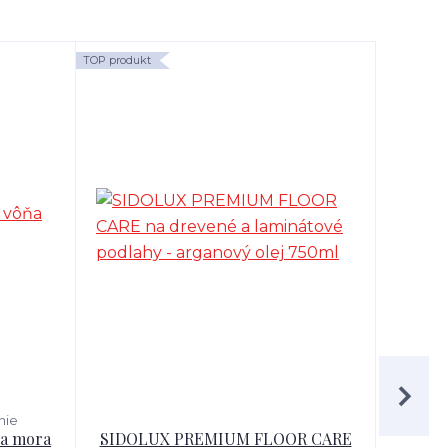
TOP produkt
TOP produk
nie
ňa mora
SIDOLUX PREMIUM FLOOR CARE
SIDO