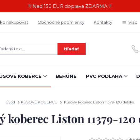
!!! Nad 150 EUR doprava ZDARMA !!!
ko nakupovať
Obchodné podmienky
Kontakty
Viac
Hľadať
USOVÉ KOBERCE
BEHÚNE
PVC PODLAHA
D
Úvod
KUSOVÉ KOBERCE
Kusový koberec Liston 11379-120 detský
 koberec Liston 11379-120