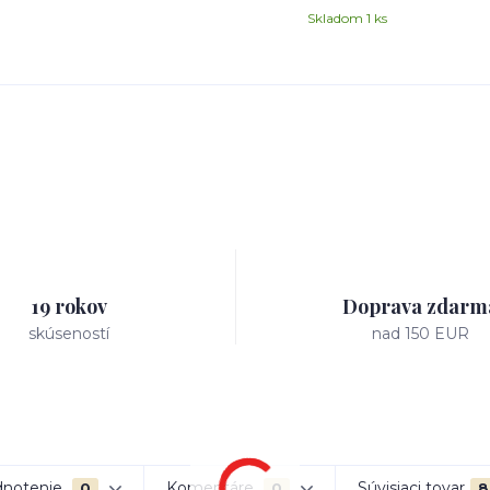
Skladom 1 ks
19 rokov
Doprava zdarm
skúseností
nad 150 EUR
notenie
Komentáre
Súvisiaci tovar
0
0
8