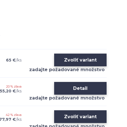
Zvoliť variant
65 €
/
ks
20 % zľava
Detail
55,20 €
/
ks
42 % zľava
Zvoliť variant
77,97 €
/
ks