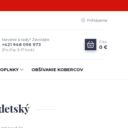
Prihlásenie
Neviete si rady? Zavolajte.
0
ks
+421 948 096 973
0 €
(Po-Pia, 9-17 hod.)
OPLNKY
OBŠÍVANIE KOBERCOV
 detský