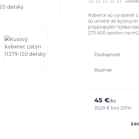
Ohodno
Koberce sú vyrobené z 
sú určené do bytových 
polypropylén Výška vla
273 600 vpichov na m
Dostupnosť
Rozmer
45 €
/
ks
36,59 €
bez DPH