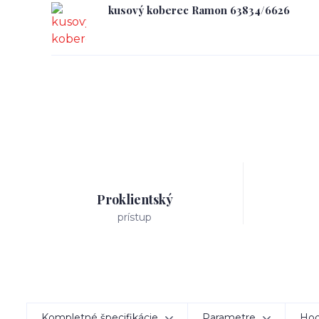
kusový koberec Ramon 63834/6626
Proklientský
prístup
Kompletné špecifikácie
Parametre
Hod