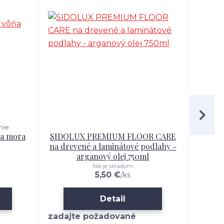
nie
ňa mora
SIDOLUX PREMIUM FLOOR CARE
SIDO
na drevené a laminátové podlahy -
l
arganový olej 750ml
Nie je skladom
5,50 €
/
ks
Detail