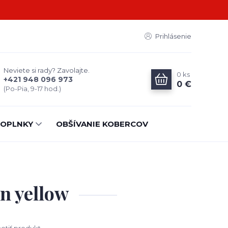
Prihlásenie
Neviete si rady? Zavolajte.
0
ks
+421 948 096 973
0 €
(Po-Pia, 9-17 hod.)
OPLNKY
OBŠÍVANIE KOBERCOV
n yellow