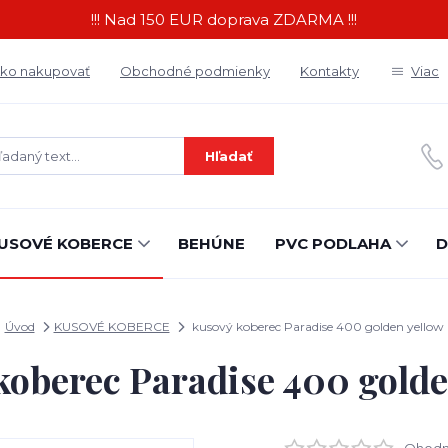
!!! Nad 150 EUR doprava ZDARMA !!!
ko nakupovať
Obchodné podmienky
Kontakty
Viac
Hľadať
USOVÉ KOBERCE
BEHÚNE
PVC PODLAHA
D
Úvod
KUSOVÉ KOBERCE
kusový koberec Paradise 400 golden yellow
koberec Paradise 400 golde