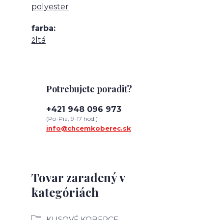
polyester
farba
žltá
Potrebujete poradiť?
+421 948 096 973
(Po-Pia, 9-17 hod.)
info@chcemkoberec.sk
Tovar zaradený v
kategóriách
KUSOVÉ KOBERCE