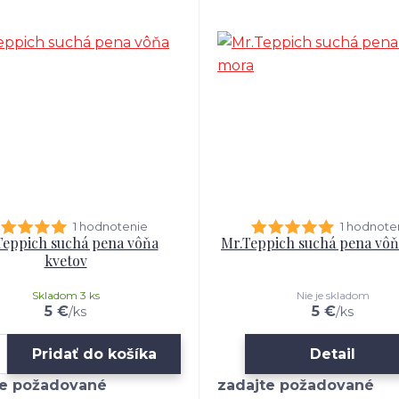
1 hodnotenie
1 hodnote
Teppich suchá pena vôňa
Mr.Teppich suchá pena vô
kvetov
Skladom 3 ks
Nie je skladom
5 €
5 €
/
ks
/
ks
Pridať do košíka
Detail