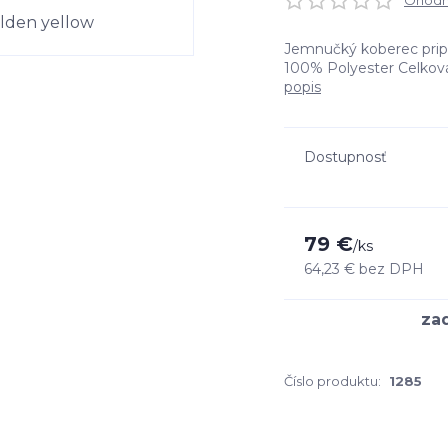
Ohodno
Jemnučký koberec pripo
100% Polyester Cel
popis
Dostupnosť
79 €
/
ks
64,23 €
bez DPH
Číslo produktu:
1285